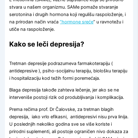
stvara u našem organizmu. SAMe pomaže stvaranje
serotonina i drugih hormona koji regulišu raspoloženje, i
na prirodan način vraća
“hormone sreće
” u ravnotežu i
utiče na raspoloženje.
Kako se leči depresija?
Tretman depresije podrazumeva farmakoterapiju (
antidepresive ), psiho-socijalnu terapiju, biološku terapiju
i hospitalizaciju kod težih formi poremećaja.
Blaga depresija takođe zahteva lečenje, jer ako se ne
interveniše postoji rizik od produbljivanja i komplikacija.
Prema rečima prof. Dr Čalovske, za tretman blagih
depresija, iako vrlo efikasni, antidepresivi nisu prva linija.
U poslednjih nekoliko godina sve se više koriste i
prirodni suplementi, ali postoje ograničen nivo dokaza za