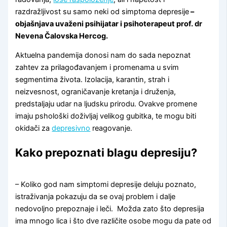
razdražljivost su samo neki od simptoma depresije
–
objašnjava uvaženi psihijatar i psihoterapeut prof. dr
Nevena Čalovska Hercog.
Aktuelna pandemija donosi nam do sada nepoznat
zahtev za prilagođavanjem i promenama u svim
segmentima života. Izolacija, karantin, strah i
neizvesnost, ograničavanje kretanja i druženja,
predstaljaju udar na ljudsku prirodu. Ovakve promene
imaju pshološki doživljaj velikog gubitka, te mogu biti
okidači za
depresivno
reagovanje.
Kako prepoznati blagu depresiju?
– Koliko god nam simptomi depresije deluju poznato,
istraživanja pokazuju da se ovaj problem i dalje
nedovoljno prepoznaje i leči. Možda zato što depresija
ima mnogo lica i što dve različite osobe mogu da pate od