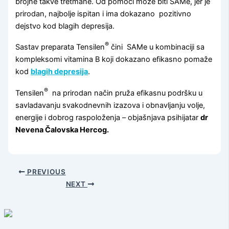
brojne takve tretmane. Od pomoci može biti SAMe, jer je
prirodan, najbolje ispitan i ima dokazano pozitivno
dejstvo kod blagih depresija.
®
Sastav preparata Tensilen
čini SAMe u kombinaciji sa
kompleksomi vitamina B koji dokazano efikasno pomaže
kod
blagih depresija
.
®
Tensilen
na prirodan način pruža efikasnu podršku u
savladavanju svakodnevnih izazova i obnavljanju volje,
energije i dobrog raspoloženja – objašnjava psihijatar
dr
Nevena Čalovska Hercog.
PREVIOUS
NEXT