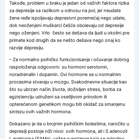
Takođe, problem u braku je jedan od važnih faktora rizika
za depresije sa razlikom u odnosu na pol, jer neudate
žene ređe ispoljavaju depresivni poremećaj nego udate,
dok neoženjeni muškarci češće obolevaju od depresije
nego oženjeni. Vrlo često se dešava da ljudi u okolini pre
primete kod drugih da se nešto dešava nego onaj ko
razvije depresiju.
– Za normalno psihičko funkcionisanje i očuvanje dobrog
raspoloženja odgovorni su hormoni serotonin,
noradrenalin i dopamin. Ovi hormone se u normalnim
procesima stvaraju u mozgu. Svakodnevne situacije kao
što su ubrzan način života, doživljen stress, borba za
egzistenciju udruženi sa osetljivom prirodom ili
opterećenom genetikom mogu biti okidač za smanjenu
sintezu ovih važnih hormona.
Dokazano je da u brojnim psihičkim bolestima, naročito u
depresiji postoje niži nivoi ovih hormona, ali i S adenozil
L metionina (SAMe), važne supstance koja se prirodno