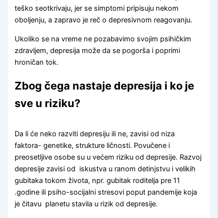
teško seotkrivaju, jer se simptomi pripisuju nekom
oboljenju, a zapravo je reč o depresivnom reagovanju.
Ukoliko se na vreme ne pozabavimo svojim psihičkim
zdravljem, depresija može da se pogorša i poprimi
hroničan tok.
Zbog čega nastaje depresija i ko je
sve u riziku?
Da li će neko razviti depresiju ili ne, zavisi od niza
faktora- genetike, strukture ličnosti. Povučene i
preosetljive osobe su u većem riziku od depresije. Razvoj
depresije zavisi od iskustva u ranom detinjstvu i velikih
gubitaka tokom života, npr. gubitak roditelja pre 11
.godine ili psiho-socijalni stresovi poput pandemije koja
je čitavu planetu stavila u rizik od depresije.