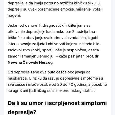
depresije, a da imaju potpuno različitu kliničku sliku. U
depresiji su uvek poremećene emocije, mišljenje, volja i
nagoni.
Jedan od osnovnih dijagnostičkih kriterijuma za
otkrivanje depresije je kada neko bar 2 nedelje ima
teškoće u obavljanju svakodnevnih zadataka, izgubi
interesovanje za ljude i aktivnosti koje su nekada bile
zadovoljstvo (hobi, sport), loše je raspoložen, oseća
zamor i smanjenu energiju
– kaže psihijatar,
prof. dr
Nevena Čalovski Hercog
.
Od depresije žene dva puta češće oboljevaju od
muškaraca. U riziku da razviju depresivne simptome su
sve češće i mlađe osobe od 20 do 40 godina, a posebno
su ugroženi ljudi nižeg socio-ekonomskog statusa.
Da li su umor i iscrpljenost simptomi
depresije?