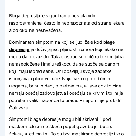
Blaga depresija je s godinama postala vrlo
rasprostranjena, često je neprepoznata od strane lekara,
a od okoline neshvaćena.
Dominantan simptom na koji se ljudi žale kod
blage
depresije
je doživljaj iscrpljenosti i umora koji nikako ne
mogu da prevaziđu. Takve osobe su obično tokom jutra
neraspoložene i imaju teškoću da se suoče sa danom
koji imaju ispred sebe. Oni obavljaju svoje zadatke,
ispunjavaju planove, učestvuju čak i u porodičnim
ulogama, brinu o deci, o partnerima, ali sve dok to čine
nemaju osećaj zadovoljstva i osećaju se krivim što im je
potreban veliki napor da to urade. – napominje prof. dr
Čalovska.
Simptomi blage depresije mogu biti skriveni i pod
maskom telesnih teškoća poput glavobolje, bola u
želucu, u leđima i sl. To su tzv. maskirane depresije i vrlo