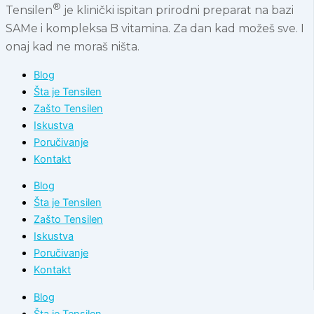
®
Tensilen
je klinički ispitan prirodni preparat na bazi
SAMe i kompleksa B vitamina. Za dan kad možeš sve. I
onaj kad ne moraš ništa.
Blog
Šta je Tensilen
Zašto Tensilen
Iskustva
Poručivanje
Kontakt
Blog
Šta je Tensilen
Zašto Tensilen
Iskustva
Poručivanje
Kontakt
Blog