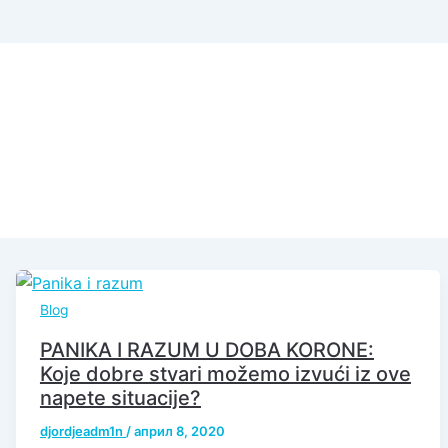
Blog
PANIKA I RAZUM U DOBA KORONE:
Koje dobre stvari možemo izvući iz ove
napete situacije?
djordjeadm1n
/
април 8, 2020