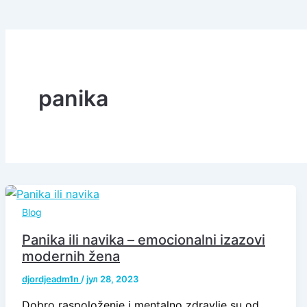
panika
Blog
Panika ili navika – emocionalni izazovi
modernih žena
djordjeadm1n
/
јул 28, 2023
Dobro raspoloženje i mentalno zdravlje su od