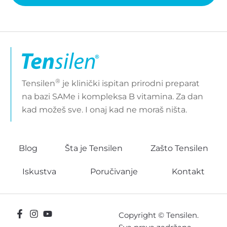
®
Tensilen
je klinički ispitan prirodni preparat
na bazi SAMe i kompleksa B vitamina. Za dan
kad možeš sve. I onaj kad ne moraš ništa.
Blog
Šta je Tensilen
Zašto Tensilen
Iskustva
Poručivanje
Kontakt
Copyright © Tensilen.