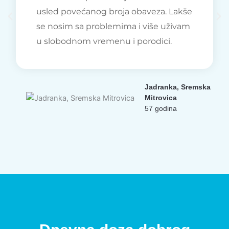
usled povećanog broja obaveza. Lakše
se nosim sa problemima i više uživam
u slobodnom vremenu i porodici.
Jadranka, Sremska
Mitrovica
57 godina