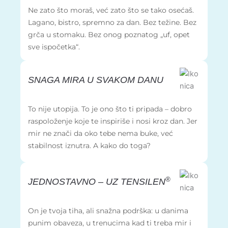
Ne zato što moraš, već zato što se tako osećaš.
Lagano, bistro, spremno za dan. Bez težine. Bez
grča u stomaku. Bez onog poznatog „uf, opet
sve ispočetka“.
SNAGA MIRA U
SVAKOM DANU
To nije utopija. To je ono što ti pripada – dobro
raspoloženje koje te inspiriše i nosi kroz dan. Jer
mir ne znači da oko tebe nema buke, već
stabilnost iznutra. A kako do toga?
®
JEDNOSTAVNO –
UZ TENSILEN
On je tvoja tiha, ali snažna podrška: u danima
punim obaveza, u trenucima kad ti treba mir i