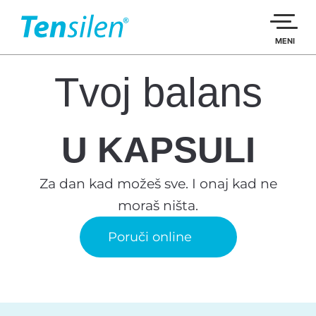
Пређи
на
садржај
MENI
Tvoj balans
U KAPSULI
Za dan kad možeš sve. I onaj kad ne
moraš ništa.
Poruči online