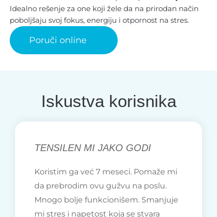
Idealno rešenje za one koji žele da na prirodan način
poboljšaju svoj fokus, energiju i otpornost na stres.
Poruči online
Iskustva korisnika
TENSILEN MI JAKO GODI
Koristim ga već 7 meseci. Pomaže mi
da prebrodim ovu gužvu na poslu.
Mnogo bolje funkcionišem. Smanjuje
mi stres i napetost koja se stvara