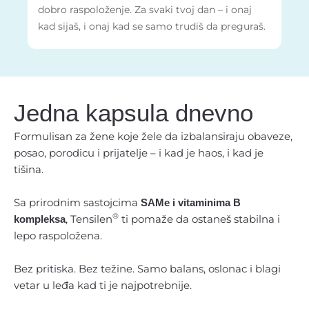
dobro raspoloženje. Za svaki tvoj dan – i onaj
kad sijaš, i onaj kad se samo trudiš da preguraš.
Jedna kapsula dnevno
Formulisan za žene koje žele da izbalansiraju obaveze,
posao, porodicu i prijatelje – i kad je haos, i kad je
tišina.
Sa prirodnim sastojcima
SAMe i vitaminima B
®
, Tensilen
ti pomaže da ostaneš stabilna i
kompleksa
lepo raspoložena.
Bez pritiska. Bez težine. Samo balans, oslonac i blagi
vetar u leđa kad ti je najpotrebnije.