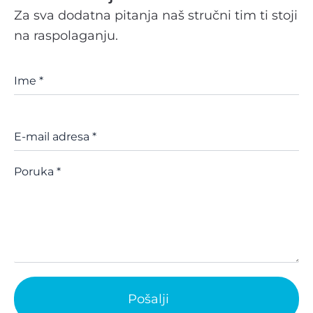
Za sva dodatna pitanja naš stručni tim ti stoji
na raspolaganju.
Ime
*
E-mail adresa
*
Poruka
*
Pošalji