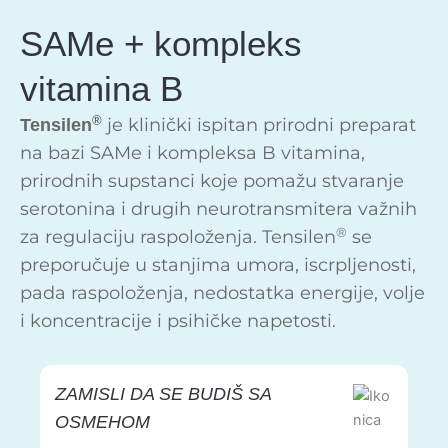
SAMe + kompleks
vitamina B
®
je klinički ispitan prirodni preparat
Tensilen
na bazi SAMe i kompleksa B vitamina,
prirodnih supstanci koje pomažu stvaranje
serotonina i drugih neurotransmitera važnih
®
za regulaciju raspoloženja. Tensilen
se
preporučuje u stanjima umora, iscrpljenosti,
pada raspoloženja, nedostatka energije, volje
i koncentracije i psihičke napetosti.
ZAMISLI DA SE BUDIŠ
SA
OSMEHOM