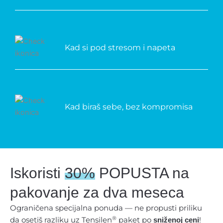
Kad si pod stresom i napeta
Kad biraš sebe, bez kompromisa
Iskoristi
30%
POPUSTA na
pakovanje za dva meseca
Ograničena specijalna ponuda — ne propusti priliku
®
da osetiš razliku uz Tensilen
paket po
!
sniženoj ceni