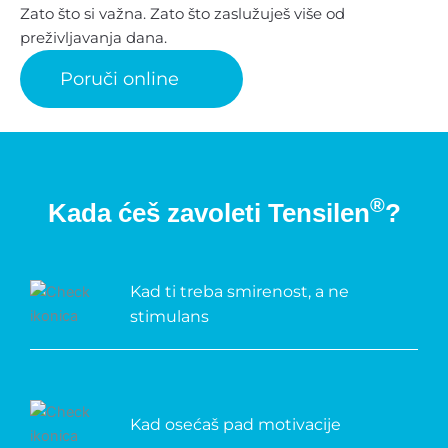
Zato što si važna. Zato što zaslužuješ više od
preživljavanja dana.
Poruči online
®
Kada ćeš zavoleti Tensilen
?
Kad ti treba smirenost, a ne
stimulans
Kad osećaš pad motivacije