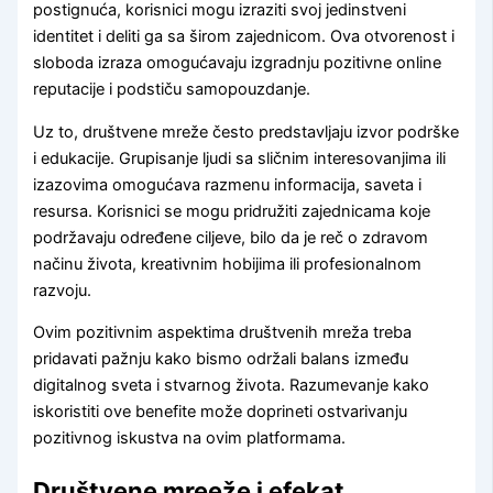
postignuća, korisnici mogu izraziti svoj jedinstveni
identitet i deliti ga sa širom zajednicom. Ova otvorenost i
sloboda izraza omogućavaju izgradnju pozitivne online
reputacije i podstiču samopouzdanje.
Uz to, društvene mreže često predstavljaju izvor podrške
i edukacije. Grupisanje ljudi sa sličnim interesovanjima ili
izazovima omogućava razmenu informacija, saveta i
resursa. Korisnici se mogu pridružiti zajednicama koje
podržavaju određene ciljeve, bilo da je reč o zdravom
načinu života, kreativnim hobijima ili profesionalnom
razvoju.
Ovim pozitivnim aspektima društvenih mreža treba
pridavati pažnju kako bismo održali balans između
digitalnog sveta i stvarnog života. Razumevanje kako
iskoristiti ove benefite može doprineti ostvarivanju
pozitivnog iskustva na ovim platformama.
Društvene mreeže i efekat