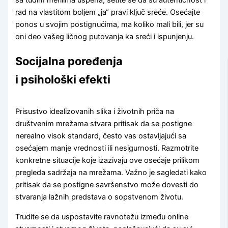
sa tuđim merilima uspeha, setite se da su autentičnost i
rad na vlastitom boljem „ja“ pravi ključ sreće. Osećajte
ponos u svojim postignućima, ma koliko mali bili, jer su
oni deo vašeg ličnog putovanja ka sreći i ispunjenju.
Socijalna poređenja
i psihološki efekti
Prisustvo idealizovanih slika i životnih priča na
društvenim mrežama stvara pritisak da se postigne
nerealno visok standard, često vas ostavljajući sa
osećajem manje vrednosti ili nesigurnosti. Razmotrite
konkretne situacije koje izazivaju ove osećaje prilikom
pregleda sadržaja na mrežama. Važno je sagledati kako
pritisak da se postigne savršenstvo može dovesti do
stvaranja lažnih predstava o sopstvenom životu.
Trudite se da uspostavite ravnotežu između online