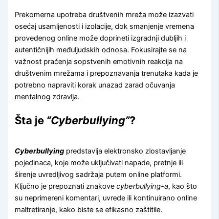
Prekomerna upotreba društvenih mreža može izazvati
osećaj usamljenosti i izolacije, dok smanjenje vremena
provedenog online može doprineti izgradnji dubljih i
autentičnijih međuljudskih odnosa. Fokusirajte se na
važnost praćenja sopstvenih emotivnih reakcija na
društvenim mrežama i prepoznavanja trenutaka kada je
potrebno napraviti korak unazad zarad očuvanja
mentalnog zdravlja.
Šta je
“Cyberbullying”
?
Cyberbullying
predstavlja elektronsko zlostavljanje
pojedinaca, koje može uključivati napade, pretnje ili
širenje uvredljivog sadržaja putem online platformi.
Ključno je prepoznati znakove
cyberbullying-a
, kao što
su neprimereni komentari, uvrede ili kontinuirano online
maltretiranje, kako biste se efikasno zaštitile.