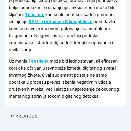
U procesu digitalnog detoksa, pronalaženje podrške za
bolje raspoloženje i smanjenje anksioznosti može biti
ključno.
Tensilen
, kao suplement koji sadrži prirodno
jedinjenje
SAM-e i vitamine B kompleksa
, predstavlja
koristan saveznik u ovom putovanju ka mentalnom
blagostanju. Njegovi sastojci pružaju podršku
emocionalnoj stabilnosti, nudeći trenutke opuštanja i
revitalizacije.
Uzimanje
Tensilena
može biti jednostavan, ali efikasan
korak ka očuvanju ravnoteže između digitalnog sveta i
stvarnog života. Ovaj suplement postaje ne samo
podrška u procesu prevazilaženja negativnih uticaja
društvenih mreža, već i alat za unapređenje celokupnog
mentalnog zdravlja tokom digitalnog detoksa.
PREVIOUS