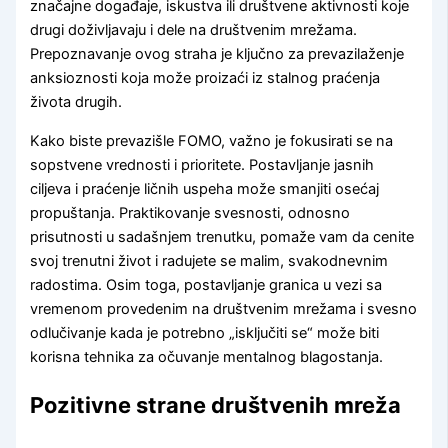
značajne događaje, iskustva ili društvene aktivnosti koje
drugi doživljavaju i dele na društvenim mrežama.
Prepoznavanje ovog straha je ključno za prevazilaženje
anksioznosti koja može proizaći iz stalnog praćenja
života drugih.
Kako biste prevazišle FOMO, važno je fokusirati se na
sopstvene vrednosti i prioritete. Postavljanje jasnih
ciljeva i praćenje ličnih uspeha može smanjiti osećaj
propuštanja. Praktikovanje svesnosti, odnosno
prisutnosti u sadašnjem trenutku, pomaže vam da cenite
svoj trenutni život i radujete se malim, svakodnevnim
radostima. Osim toga, postavljanje granica u vezi sa
vremenom provedenim na društvenim mrežama i svesno
odlučivanje kada je potrebno „isključiti se“ može biti
korisna tehnika za očuvanje mentalnog blagostanja.
Pozitivne strane društvenih mreža