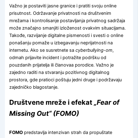
Važno je postaviti jasne granice i pratiti svoju online
prisutnost. Održavanje privatnosti na društvenim
mrežama i kontrolisanje postavljanja privatnog sadržaja
može značajno smanjiti izloženost ovakvim situacijama.
Takođe, razvijanje digitalne pismenosti i svesti o online
ponašanju pomaže u izbegavanju neprijatnosti na
internetu. Ako se susretnete sa
cyberbullying-om
,
odmah prijavite incident i potražite podršku od
pouzdanih prijatelja ili članovaa porodice. Važno je
zajedno raditi na stvaranju pozitivnog digitalnog
prostora, gde pratioci poštuju jedni druge i podržavaju
zajedničko blagostanje.
Društvene mreže i efekat
„Fear of
Missing Out“ (FOMO)
FOMO
predstavlja intenzivan strah da propuštate