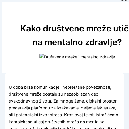
Kako društvene mreže uti
na mentalno zdravlje?
U doba brze komunikacije i neprestane povezanosti,
društvene mreže postale su nezaobilazan deo
svakodnevnog života. Za mnoge žene, digitalni prostor
predstavlja platformu za izražavanje, deljenje iskustava,
ali i potencijalni izvor stresa. Kroz ovaj tekst, istražićemo
kompleksan uticaj društvenih mreža na mentalno
zdravlje, pružiti edukaciju i podršku, te vas inspirisati da