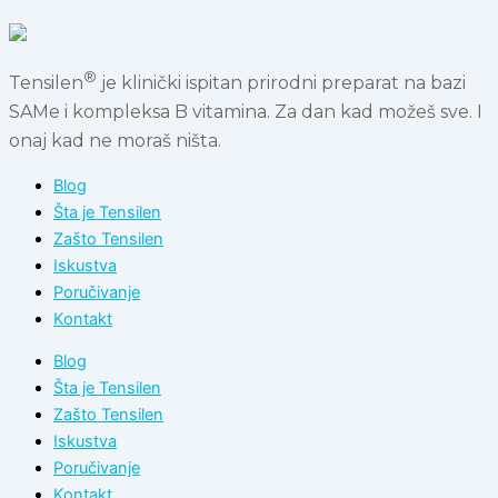
®
Tensilen
je klinički ispitan prirodni preparat na bazi
SAMe i kompleksa B vitamina. Za dan kad možeš sve. I
onaj kad ne moraš ništa.
Blog
Šta je Tensilen
Zašto Tensilen
Iskustva
Poručivanje
Kontakt
Blog
Šta je Tensilen
Zašto Tensilen
Iskustva
Poručivanje
Kontakt