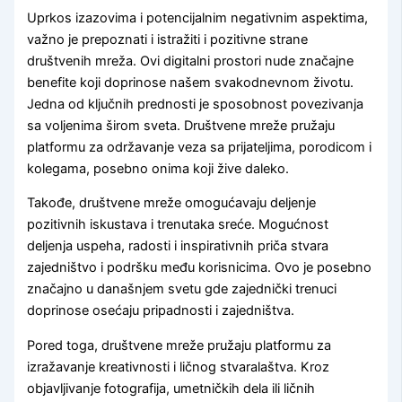
Uprkos izazovima i potencijalnim negativnim aspektima,
važno je prepoznati i istražiti i pozitivne strane
društvenih mreža. Ovi digitalni prostori nude značajne
benefite koji doprinose našem svakodnevnom životu.
Jedna od ključnih prednosti je sposobnost povezivanja
sa voljenima širom sveta. Društvene mreže pružaju
platformu za održavanje veza sa prijateljima, porodicom i
kolegama, posebno onima koji žive daleko.
Takođe, društvene mreže omogućavaju deljenje
pozitivnih iskustava i trenutaka sreće. Mogućnost
deljenja uspeha, radosti i inspirativnih priča stvara
zajedništvo i podršku među korisnicima. Ovo je posebno
značajno u današnjem svetu gde zajednički trenuci
doprinose osećaju pripadnosti i zajedništva.
Pored toga, društvene mreže pružaju platformu za
izražavanje kreativnosti i ličnog stvaralaštva. Kroz
objavljivanje fotografija, umetničkih dela ili ličnih