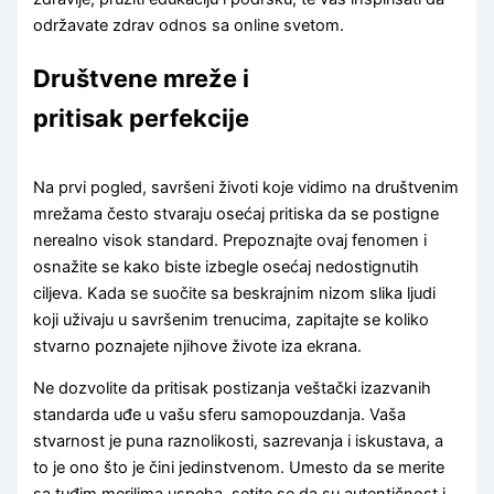
održavate zdrav odnos sa online svetom.
Društvene mreže i
pritisak perfekcije
Na prvi pogled, savršeni životi koje vidimo na društvenim
mrežama često stvaraju osećaj pritiska da se postigne
nerealno visok standard. Prepoznajte ovaj fenomen i
osnažite se kako biste izbegle osećaj nedostignutih
ciljeva. Kada se suočite sa beskrajnim nizom slika ljudi
koji uživaju u savršenim trenucima, zapitajte se koliko
stvarno poznajete njihove živote iza ekrana.
Ne dozvolite da pritisak postizanja veštački izazvanih
standarda uđe u vašu sferu samopouzdanja. Vaša
stvarnost je puna raznolikosti, sazrevanja i iskustava, a
to je ono što je čini jedinstvenom. Umesto da se merite