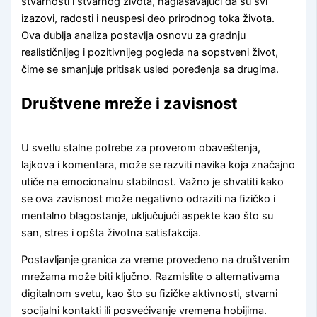
stvarnosti i stvarnog života, naglašavajući da su svi
izazovi, radosti i neuspesi deo prirodnog toka života.
Ova dublja analiza postavlja osnovu za gradnju
realističnijeg i pozitivnijeg pogleda na sopstveni život,
čime se smanjuje pritisak usled poređenja sa drugima.
Društvene mreže i zavisnost
U svetlu stalne potrebe za proverom obaveštenja,
lajkova i komentara, može se razviti navika koja značajno
utiče na emocionalnu stabilnost. Važno je shvatiti kako
se ova zavisnost može negativno odraziti na fizičko i
mentalno blagostanje, uključujući aspekte kao što su
san, stres i opšta životna satisfakcija.
Postavljanje granica za vreme provedeno na društvenim
mrežama može biti ključno. Razmislite o alternativama
digitalnom svetu, kao što su fizičke aktivnosti, stvarni
socijalni kontakti ili posvećivanje vremena hobijima.