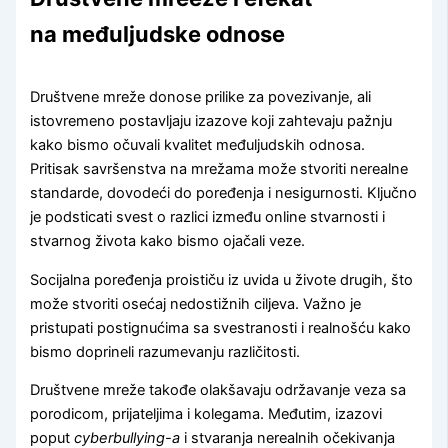
na međuljudske odnose
Društvene mreže donose prilike za povezivanje, ali
istovremeno postavljaju izazove koji zahtevaju pažnju
kako bismo očuvali kvalitet međuljudskih odnosa.
Pritisak savršenstva na mrežama može stvoriti nerealne
standarde, dovodeći do poređenja i nesigurnosti. Ključno
je podsticati svest o razlici između online stvarnosti i
stvarnog života kako bismo ojačali veze.
Socijalna poređenja proističu iz uvida u živote drugih, što
može stvoriti osećaj nedostižnih ciljeva. Važno je
pristupati postignućima sa svestranosti i realnošću kako
bismo doprineli razumevanju različitosti.
Društvene mreže takođe olakšavaju održavanje veza sa
porodicom, prijateljima i kolegama. Međutim, izazovi
poput
cyberbullying-a
i stvaranja nerealnih očekivanja