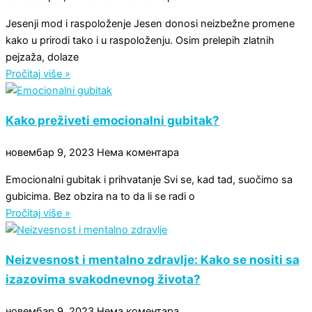
Jesenji mod i raspoloženje Jesen donosi neizbežne promene
kako u prirodi tako i u raspoloženju. Osim prelepih zlatnih
pejzaža, dolaze
Pročitaj više »
Kako preživeti emocionalni gubitak?
новембар 9, 2023
Нема коментара
Emocionalni gubitak i prihvatanje Svi se, kad tad, suočimo sa
gubicima. Bez obzira na to da li se radi o
Pročitaj više »
Neizvesnost i mentalno zdravlje: Kako se nositi sa
izazovima svakodnevnog života?
новембар 9, 2023
Нема коментара