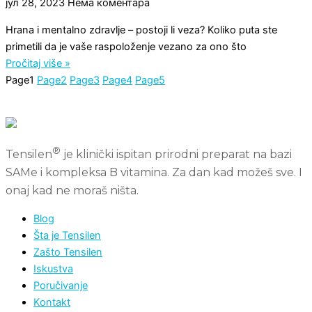
јул 28, 2023
Нема коментара
Hrana i mentalno zdravlje – postoji li veza? Koliko puta ste
primetili da je vaše raspoloženje vezano za ono što
Pročitaj više »
Page
1
Page
2
Page
3
Page
4
Page
5
®
Tensilen
je klinički ispitan prirodni preparat na bazi
SAMe i kompleksa B vitamina. Za dan kad možeš sve. I
onaj kad ne moraš ništa.
Blog
Šta je Tensilen
Zašto Tensilen
Iskustva
Poručivanje
Kontakt