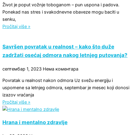
Život je poput vožnje toboganom – pun uspona i padova.
Ponekad nas stres i svakodnevne obaveze mogu baciti u
senku,
Pročitaj više »
Savršen povratak u realnost – kako što duže
zadržati osećaj odmora nakog letnjeg putovanja?
септембар 1, 2023
Нема коментара
Povratak u realnost nakon odmora Uz svežu energiju i
uspomene sa letnjeg odmora, septembar je mesec koji donosi
izazov vraćanja
Pročitaj više »
Hrana i mentalno zdravlje