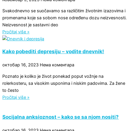
Svakodnevno se suočavamo sa različitim životnim izazovima i
promenama koje sa sobom nose određenu dozu neizvesnosti.
Neizvesnost je sastavni deo
Pročitaj više »
Kako pobediti depresiju – vodite dnevnik!
октобар 16, 2023
Нема коментара
Poznato je koliko je život ponekad poput vožnje na
rolerkosteru, sa visokim usponima i niskim padovima. Za žene
to često
Pročitaj više »
Socijalna anksioznost – kako se sa njom nositi?
октобар 16, 2023
Нема коментара