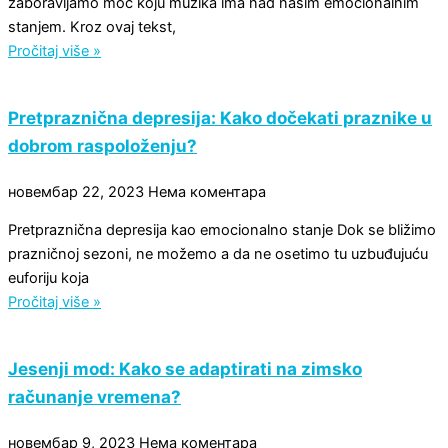
zaboravljamo moć koju muzika ima nad našim emocionalnim
stanjem. Kroz ovaj tekst,
Pročitaj više »
Pretpraznična depresija: Kako dočekati praznike u
dobrom raspoloženju?
новембар 22, 2023
Нема коментара
Pretpraznična depresija kao emocionalno stanje Dok se bližimo
prazničnoj sezoni, ne možemo a da ne osetimo tu uzbuđujuću
euforiju koja
Pročitaj više »
Jesenji mod: Kako se adaptirati na zimsko
računanje vremena?
новембар 9, 2023
Нема коментара