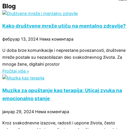
Blog
Kako društvene mreže utiču na mentalno zdravlje?
фебруар 13, 2024
Нема коментара
U doba brze komunikacije i neprestane povezanosti, društvene
mreže postale su nezaobilazan deo svakodnevnog života. Za
mnoge žene, digitalni prostor
Pročitaj više »
Muzika za opuštanje kao terapija: Uticaj zvuka na
emocionalno stanje
јануар 29, 2024
Нема коментара
Kroz svakodnevne izazove, radosti i uspone života, često