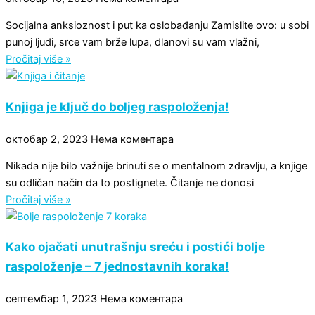
Socijalna anksioznost i put ka oslobađanju Zamislite ovo: u sobi
punoj ljudi, srce vam brže lupa, dlanovi su vam vlažni,
Pročitaj više »
Knjiga je ključ do boljeg raspoloženja!
октобар 2, 2023
Нема коментара
Nikada nije bilo važnije brinuti se o mentalnom zdravlju, a knjige
su odličan način da to postignete. Čitanje ne donosi
Pročitaj više »
Kako ojačati unutrašnju sreću i postići bolje
raspoloženje – 7 jednostavnih koraka!
септембар 1, 2023
Нема коментара