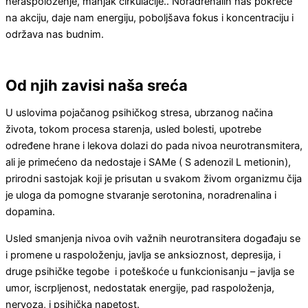
neraspoloženje, manjak cirkulacije.. Noradrenalin nas pokreće
na akciju, daje nam energiju, poboljšava fokus i koncentraciju i
održava nas budnim.
Od njih zavisi naša sreća
U uslovima pojačanog psihičkog stresa, ubrzanog načina
života, tokom procesa starenja, usled bolesti, upotrebe
određene hrane i lekova dolazi do pada nivoa neurotransmitera,
ali je primećeno da nedostaje i SAMe ( S adenozil L metionin),
prirodni sastojak koji je prisutan u svakom živom organizmu čija
je uloga da pomogne stvaranje serotonina, noradrenalina i
dopamina.
Usled smanjenja nivoa ovih važnih neurotransitera događaju se
i promene u raspoloženju, javlja se anksioznost, depresija, i
druge psihičke tegobe i poteškoće u funkcionisanju – javlja se
umor, iscrpljenost, nedostatak energije, pad raspoloženja,
nervoza, i psihička napetost.