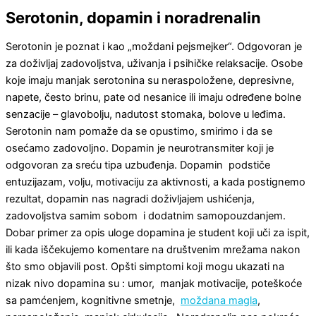
Serotonin, dopamin i noradrenalin
Serotonin je poznat i kao „moždani pejsmejker“. Odgovoran je
za doživljaj zadovoljstva, uživanja i psihičke relaksacije. Osobe
koje imaju manjak serotonina su neraspoložene, depresivne,
napete, često brinu, pate od nesanice ili imaju određene bolne
senzacije – glavobolju, nadutost stomaka, bolove u leđima.
Serotonin nam pomaže da se opustimo, smirimo i da se
osećamo zadovoljno. Dopamin je neurotransmiter koji je
odgovoran za sreću tipa uzbuđenja. Dopamin podstiče
entuzijazam, volju, motivaciju za aktivnosti, a kada postignemo
rezultat, dopamin nas nagradi doživljajem ushićenja,
zadovoljstva samim sobom i dodatnim samopouzdanjem.
Dobar primer za opis uloge dopamina je student koji uči za ispit,
ili kada iščekujemo komentare na društvenim mrežama nakon
što smo objavili post. Opšti simptomi koji mogu ukazati na
nizak nivo dopamina su : umor, manjak motivacije, poteškoće
sa pamćenjem, kognitivne smetnje,
moždana magla
,