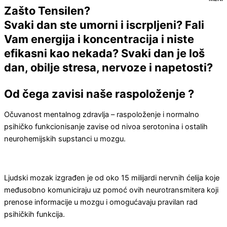
Zašto Tensilen?
Svaki dan ste umorni i iscrpljeni? Fali
Vam energija i koncentracija i niste
efikasni kao nekada? Svaki dan je loš
dan, obilje stresa, nervoze i napetosti?
Od čega zavisi naše raspoloženje ?
Očuvanost mentalnog zdravlja – raspoloženje i normalno
psihičko funkcionisanje zavise od nivoa serotonina i ostalih
neurohemijskih supstanci u mozgu.
Ljudski mozak izgrađen je od oko 15 milijardi nervnih ćelija koje
međusobno komuniciraju uz pomoć ovih neurotransmitera koji
prenose informacije u mozgu i omogućavaju pravilan rad
psihičkih funkcija.