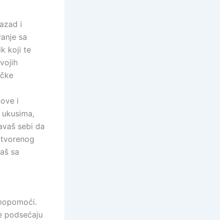
azad i
vanje sa
 koji te
vojih
ičke
ove i
m ukusima,
avaš sebi da
otvorenog
vaš sa
amopomoći.
te podsećaju