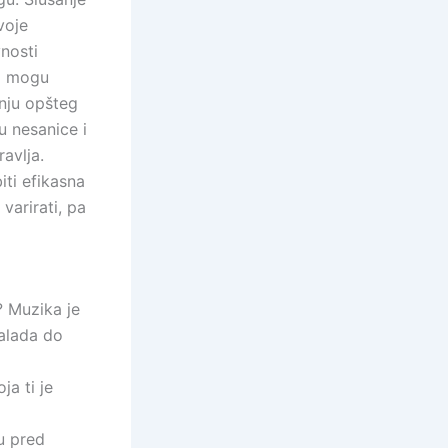
voje
vnosti
ti mogu
anju opšteg
u nesanice i
avlja.
iti efikasna
varirati, pa
? Muzika je
balada do
ja ti je
u pred