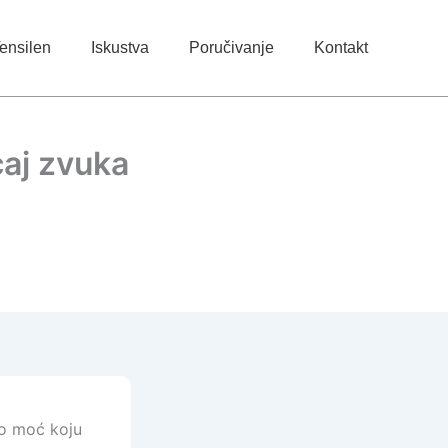
ensilen
Iskustva
Poručivanje
Kontakt
caj zvuka
mo moć koju