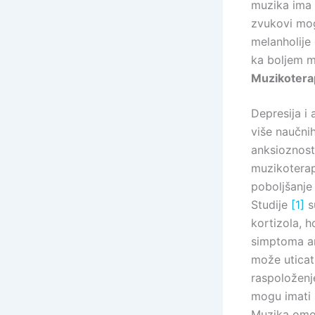
muzika ima 
zvukovi mog
melanholije
ka boljem m
Muzikoterap
Depresija i
više naučni
anksioznosti
muzikoterap
poboljšanje
Studije
[1]
s
kortizola, 
simptoma an
može uticat
raspoloženje
mogu imati 
Muzika omog