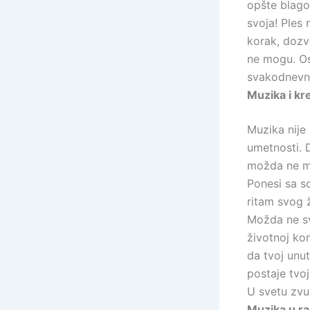
opšte blagos
svoja! Ples 
korak, dozv
ne mogu. Ose
svakodnevni
Muzika i kr
Muzika nije 
umetnosti. 
možda ne mo
Ponesi sa s
ritam svog 
Možda ne svi
životnoj kom
da tvoj unu
postaje tvo
U svetu zvuk
Muzika u ra