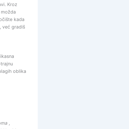
avi. Kroz
je možda
točište kada
, već gradiš
ikasna
trajnu
blagih oblika
oma ,