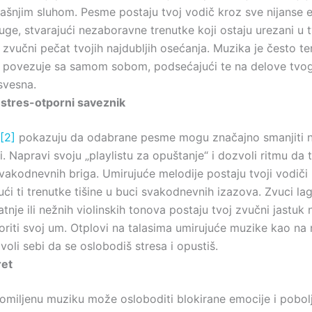
rašnjim sluhom. Pesme postaju tvoj vodič kroz sve nijanse 
uge, stvarajući nezaboravne trenutke koji ostaju urezani u 
zvučni pečat tvojih najdubljih osećanja. Muzika je često te
e povezuje sa samom sobom, podsećajući te na delove tvog
svesna.
stres-otporni saveznik
[2]
pokazuju da odabrane pesme mogu značajno smanjiti ni
. Napravi svoju „playlistu za opuštanje“ i dozvoli ritmu da
akodnevnih briga. Umirujuće melodije postaju tvoji vodiči k
ći ti trenutke tišine u buci svakodnevnih izazova. Zvuci la
atnje ili nežnih violinskih tonova postaju tvoj zvučni jastuk
iti svoj um. Otplovi na talasima umirujuće muzike kao na 
voli sebi da se oslobodiš stresa i opustiš.
ret
 omiljenu muziku može osloboditi blokirane emocije i pobolj