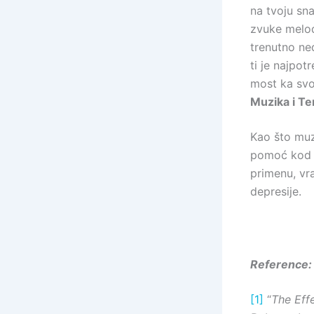
na tvoju sna
zvuke melod
trenutno ned
ti je najpo
most ka svo
Muzika i Te
Kao što muz
pomoć kod l
primenu, vra
depresije.
Reference:
[1]
“
The Eff