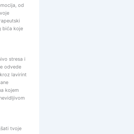
emocija, od
tvoje
rapeutski
 bića koje
vo stresa i
 te odvede
roz lavirint
gane
 na kojem
nevidljivom
šati tvoje