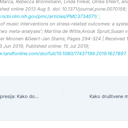
Marca, Rebecca Brönnimann, Linda Finkel, Ulrike Ehlert, an
ished online 2013 Aug 5. doi: 10.1371/journal.pone.0070156;
.ncbi.nlm.nih.gov/pmc/articles/PMC3734071/
;
 of music interventions on stress-related outcomes: a syst
two meta-analyses”; Martina de Witte,Anouk Spruit,Susan 
ier Moonen &Geert-Jan Stams;
Pages 294-324 | Received 
 Jun 2019, Published online: 15 Jul 2019;
w.tandfonline.com/doi/full/10.1080/17437199.2019.1627897
.
Pretpraznična depresija: Kako dočekati praznike u dobrom raspoloženju?