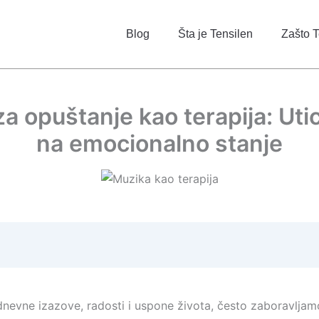
Blog
Šta je Tensilen
Zašto T
a opuštanje kao terapija: Uti
na emocionalno stanje
nevne izazove, radosti i uspone života, često zaboravlja