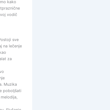
ćemo kako
stpraznične
voj vodič
ostoji sve
j na lečenje
 kao
alat za
ivo
nje
a. Muzika
 poboljšati
 melodija,
u. Slušanje