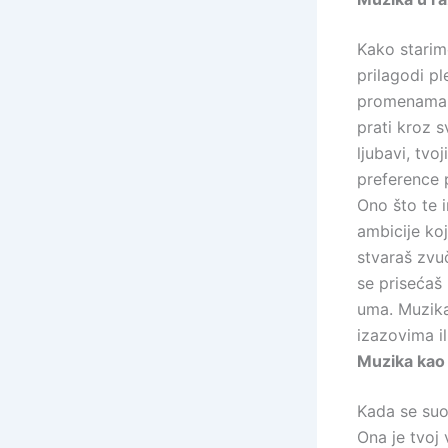
Kako starim
prilagodi pl
promenama p
prati kroz s
ljubavi, tvo
preference 
Ono što te 
ambicije ko
stvaraš zvu
se prisećaš
uma. Muzika
izazovima il
Muzika kao
Kada se suo
Ona je tvoj