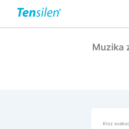
Пређи
на
садржај
Muzika z
Kroz svakod