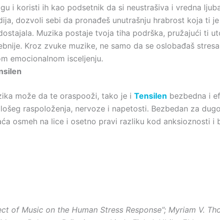
gu i koristi ih kao podsetnik da si neustrašiva i vredna ljub
ija, dozvoli sebi da pronađeš unutrašnju hrabrost koja ti 
ostajala. Muzika postaje tvoja tiha podrška, pružajući ti u
trebnije. Kroz zvuke muzike, ne samo da se oslobađaš stresa
m emocionalnom isceljenju.
nsilen
ika može da te oraspooži, tako je i
Tensilen
bezbedna i ef
ošeg raspoloženja, nervoze i napetosti. Bezbedan za dugo
ća osmeh na lice i osetno pravi razliku kod anksioznosti i 
ect of Music on the Human Stress Response”; Myriam V. Th