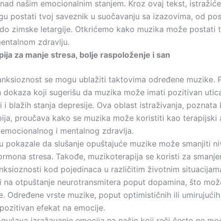
nad našim emocionalnim stanjem. Kroz ovaj tekst, istraži
u postati tvoj saveznik u suočavanju sa izazovima, od po
 do zimske letargije. Otkrićemo kako muzika može postati t
entalnom zdravlju.
ija za manje stresa, bolje raspoloženje i san
 anksioznost se mogu ublažiti taktovima određene muzike. P
h dokaza koji sugerišu da muzika može imati pozitivan utica
 i blažih stanja depresije. Ova oblast istraživanja, poznata
ija, proučava kako se muzika može koristiti kao terapijski 
 emocionalnog i mentalnog zdravlja.
u pokazale da slušanje opuštajuće muzike može smanjiti n
hormona stresa. Takođe, muzikoterapija se koristi za smanje
ksioznosti kod pojedinaca u različitim životnim situacijam
i na otpuštanje neurotransmitera poput dopamina, što može
. Određene vrste muzike, poput optimističnih ili umirujućih
pozitivan efekat na emocije.
ućava izražavanje emocija na način koji reči često ne mog