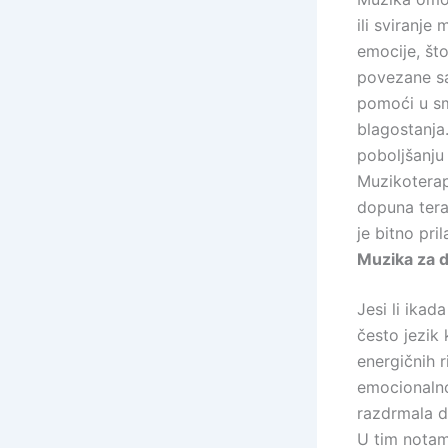
ili sviranj
emocije, što
povezane sa
pomoći u sm
blagostanja
poboljšanju
Muzikoterap
dopuna tera
je bitno pri
Muzika za 
Jesi li ikad
često jezik
energičnih 
emocionalnog
razdrmala du
U tim notam