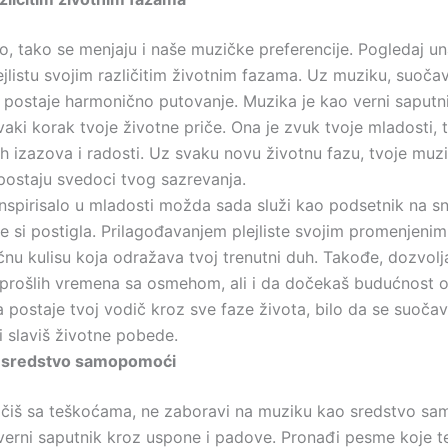
o, tako se menjaju i naše muzičke preferencije. Pogledaj un
ejlistu svojim različitim životnim fazama. Uz muziku, suoča
ostaje harmonično putovanje. Muzika je kao verni saputnik
vaki korak tvoje životne priče. Ona je zvuk tvoje mladosti, t
jih izazova i radosti. Uz svaku novu životnu fazu, tvoje muz
postaju svedoci tvog sazrevanja.
inspirisalo u mladosti možda sada služi kao podsetnik na sn
je si postigla. Prilagođavanjem plejliste svojim promenjeni
čnu kulisu koja odražava tvoj trenutni duh. Takođe, dozvolj
 prošlih vremena sa osmehom, ali i da dočekaš budućnost 
 postaje tvoj vodič kroz sve fazе života, bilo da se suoča
i slaviš životne pobede.
 sredstvo samopomoći
čiš sa teškoćama, ne zaboravi na muziku kao sredstvo s
 verni saputnik kroz uspone i padove. Pronađi pesme koje 