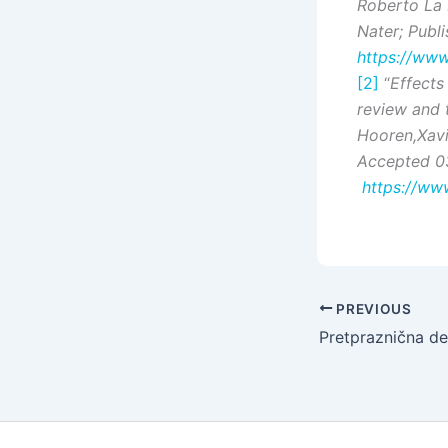
Roberto La 
Nater; Publ
https://www
[2]
“
Effects
review and 
Hooren,Xav
Accepted 03
https://ww
PREVIOUS