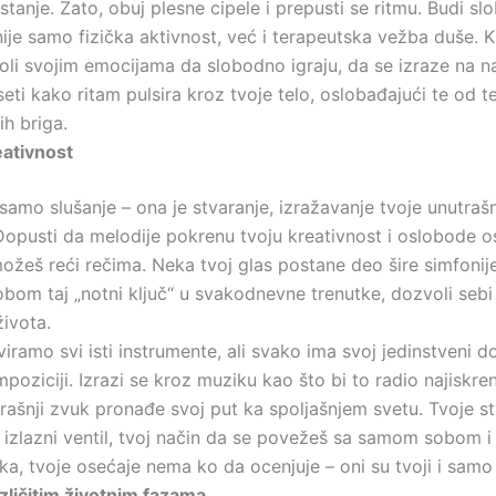
tanje. Zato, obuj plesne cipele i prepusti se ritmu. Budi sl
nije samo fizička aktivnost, već i terapeutska vežba duše. 
oli svojim emocijama da slobodno igraju, da se izraze na nač
ti kako ritam pulsira kroz tvoje telo, oslobađajući te od t
h briga.
eativnost
samo slušanje – ona je stvaranje, izražavanje tvoje unutraš
Dopusti da melodije pokrenu tvoju kreativnost i oslobode o
žeš reći rečima. Neka tvoj glas postane deo šire simfonije
obom taj „notni ključ“ u svakodnevne trenutke, dozvoli sebi
života.
ramo svi isti instrumente, ali svako ima svoj jedinstveni d
poziciji. Izrazi se kroz muziku kao što bi to radio najiskren
trašnji zvuk pronađe svoj put ka spoljašnjem svetu. Tvoje s
j izlazni ventil, tvoj način da se povežeš sa samom sobom i
a, tvoje osećaje nema ko da ocenjuje – oni su tvoji i samo 
zličitim životnim fazama