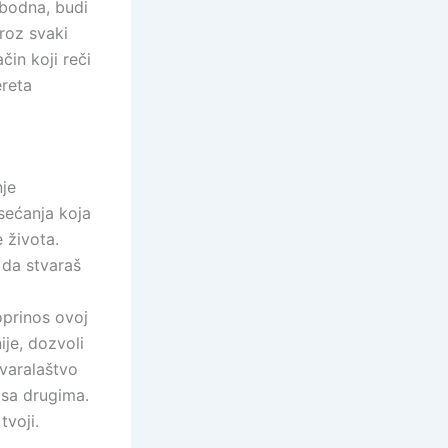
obodna, budi
Kroz svaki
in koji reči
ereta
nje
sećanja koja
 života.
 da stvaraš
oprinos ovoj
ije, dozvoli
tvaralaštvo
 sa drugima.
tvoji.