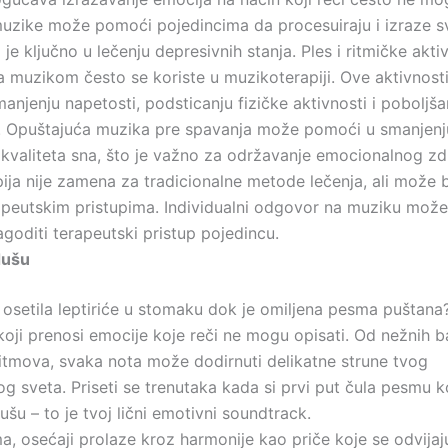
e muzike može pomoći pojedincima da procesuiraju i izraze s
 je ključno u lečenju depresivnih stanja. Ples i ritmičke akti
 muzikom često se koriste u muzikoterapiji. Ove aktivnos
anjenju napetosti, podsticanju fizičke aktivnosti i poboljš
. Opuštajuća muzika pre spavanja može pomoći u smanjenj
 kvaliteta sna, što je važno za održavanje emocionalnog zdr
ija nije zamena za tradicionalne metode lečenja, ali može b
peutskim pristupima. Individualni odgovor na muziku može 
lagoditi terapeutski pristup pojedincu.
dušu
a osetila leptiriće u stomaku dok je omiljena pesma puštana
 koji prenosi emocije koje reči ne mogu opisati. Od nežnih 
ritmova, svaka nota može dodirnuti delikatne strune tvog
 sveta. Priseti se trenutaka kada si prvi put čula pesmu ko
šu – to je tvoj lični emotivni soundtrack.
a, osećaji prolaze kroz harmonije kao priče koje se odvijaj