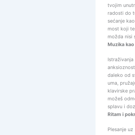
tvojim unut
radosti do t
sećanje kao 
most koji t
možda nisi 
Muzika kao 
Istraživanja
anksioznosti
daleko od sv
uma, pružaju
klavirske pr
možeš odmor
splavu i doz
Ritam i pok
Plesanje uz