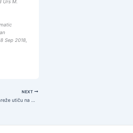
d Urs M.
ematic
van
18 Sep 2018,
NEXT
Kako društvene mreže utiču na mentalno zdravlje?