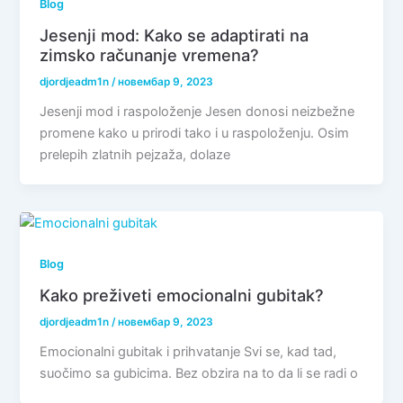
Blog
Jesenji mod: Kako se adaptirati na
zimsko računanje vremena?
djordjeadm1n
/
новембар 9, 2023
Jesenji mod i raspoloženje Jesen donosi neizbežne
promene kako u prirodi tako i u raspoloženju. Osim
prelepih zlatnih pejzaža, dolaze
Blog
Kako preživeti emocionalni gubitak?
djordjeadm1n
/
новембар 9, 2023
Emocionalni gubitak i prihvatanje Svi se, kad tad,
suočimo sa gubicima. Bez obzira na to da li se radi o