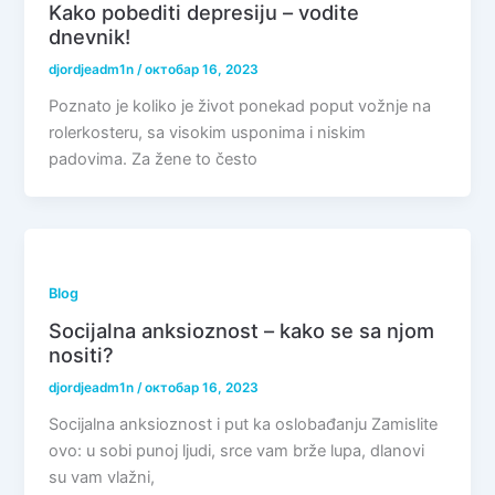
Kako pobediti depresiju – vodite
dnevnik!
djordjeadm1n
/
октобар 16, 2023
Poznato je koliko je život ponekad poput vožnje na
rolerkosteru, sa visokim usponima i niskim
padovima. Za žene to često
Blog
Socijalna anksioznost – kako se sa njom
nositi?
djordjeadm1n
/
октобар 16, 2023
Socijalna anksioznost i put ka oslobađanju Zamislite
ovo: u sobi punoj ljudi, srce vam brže lupa, dlanovi
su vam vlažni,