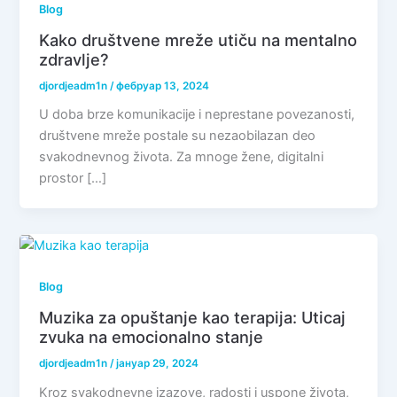
Blog
Kako društvene mreže utiču na mentalno
zdravlje?
djordjeadm1n
/
фебруар 13, 2024
U doba brze komunikacije i neprestane povezanosti,
društvene mreže postale su nezaobilazan deo
svakodnevnog života. Za mnoge žene, digitalni
prostor […]
Blog
Muzika za opuštanje kao terapija: Uticaj
zvuka na emocionalno stanje
djordjeadm1n
/
јануар 29, 2024
Kroz svakodnevne izazove, radosti i uspone života,