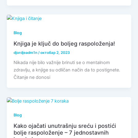
Blog
Knjiga je ključ do boljeg raspoloženja!
djordjeadm1n
/
октобар 2, 2023
Nikada nije bilo važnije brinuti se o mentalnom
zdravlju, a knjige su odličan način da to postignete.
Čitanje ne donosi
Blog
Kako ojačati unutrašnju sreću i postići
bolje raspoloženje – 7 jednostavnih