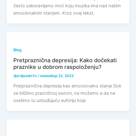
često zaboravljamo moć koju muzika ima nad našim
emocionalnim stanjem. Kroz ovaj tekst,
Blog
Pretpraznična depresija: Kako dočekati
praznike u dobrom raspoloženju?
djordjeadm1n
/
новембар 22, 2023
Pretpraznična depresija kao emocionalno stanje Dok
se bližimo prazničnoj sezoni, ne možemo a da ne
osetimo tu uzbuđujuću euforiju koja