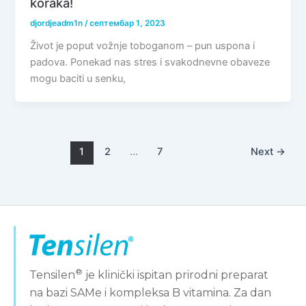
koraka!
djordjeadm1n
/
септембар 1, 2023
Život je poput vožnje toboganom – pun uspona i
padova. Ponekad nas stres i svakodnevne obaveze
mogu baciti u senku,
1
2
…
7
Next
→
®
Tensilen
je klinički ispitan prirodni preparat
na bazi SAMe i kompleksa B vitamina. Za dan