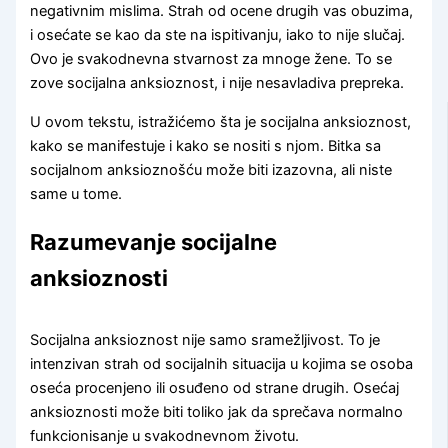
negativnim mislima. Strah od ocene drugih vas obuzima,
i osećate se kao da ste na ispitivanju, iako to nije slučaj.
Ovo je svakodnevna stvarnost za mnoge žene. To se
zove socijalna anksioznost, i nije nesavladiva prepreka.
U ovom tekstu, istražićemo šta je socijalna anksioznost,
kako se manifestuje i kako se nositi s njom. Bitka sa
socijalnom anksioznošću može biti izazovna, ali niste
same u tome.
Razumevanje socijalne
anksioznosti
Socijalna anksioznost nije samo sramežljivost. To je
intenzivan strah od socijalnih situacija u kojima se osoba
oseća procenjeno ili osuđeno od strane drugih. Osećaj
anksioznosti može biti toliko jak da sprečava normalno
funkcionisanje u svakodnevnom životu.