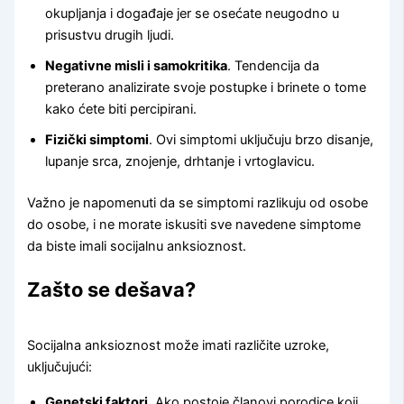
okupljanja i događaje jer se osećate neugodno u
prisustvu drugih ljudi.
Negativne misli i samokritika
. Tendencija da
preterano analizirate svoje postupke i brinete o tome
kako ćete biti percipirani.
Fizički simptomi
. Ovi simptomi uključuju brzo disanje,
lupanje srca, znojenje, drhtanje i vrtoglavicu.
Važno je napomenuti da se simptomi razlikuju od osobe
do osobe, i ne morate iskusiti sve navedene simptome
da biste imali socijalnu anksioznost.
Zašto se dešava?
Socijalna anksioznost može imati različite uzroke,
uključujući:
Genetski faktori
. Ako postoje članovi porodice koji