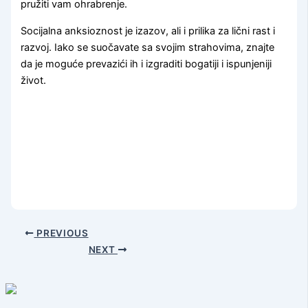
pružiti vam ohrabrenje.
Socijalna anksioznost je izazov, ali i prilika za lični rast i
razvoj. Iako se suočavate sa svojim strahovima, znajte
da je moguće prevazići ih i izgraditi bogatiji i ispunjeniji
život.
PREVIOUS
NEXT