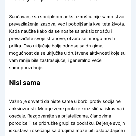
Suočavanje sa socijalnom anksioznošću nije samo stvar
prevazilaženja izazova, već i poboljšanja kvaliteta života.
Kada naučite kako da se nosite sa anksioznošću i
prevaziđete svoje strahove, otvara se mnogo novih
prilika. Ovo uključuje bolje odnose sa drugima,
mogućnost da se uključite u društvene aktivnosti koje su
vam ranije bile zastrašujuće, i generalno veće
samopouzdanje.
Nisi sama
Važno je shvatiti da niste same u borbi protiv socijalne
anksioznosti. Mnoge žene prolaze kroz slična iskustva i
osećaje. Razgovarajte sa prijateljicama, članovima
porodice ili se pridružite grupi za podršku. Deljenje svojih
iskustava i osećanja sa drugima može biti oslobađajuće i