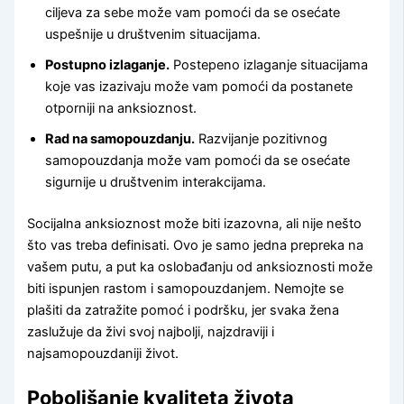
ciljeva za sebe može vam pomoći da se osećate
uspešnije u društvenim situacijama.
Postupno izlaganje.
Postepeno izlaganje situacijama
koje vas izazivaju može vam pomoći da postanete
otporniji na anksioznost.
Rad na samopouzdanju.
Razvijanje pozitivnog
samopouzdanja može vam pomoći da se osećate
sigurnije u društvenim interakcijama.
Socijalna anksioznost može biti izazovna, ali nije nešto
što vas treba definisati. Ovo je samo jedna prepreka na
vašem putu, a put ka oslobađanju od anksioznosti može
biti ispunjen rastom i samopouzdanjem. Nemojte se
plašiti da zatražite pomoć i podršku, jer svaka žena
zaslužuje da živi svoj najbolji, najzdraviji i
najsamopouzdaniji život.
Poboljšanje kvaliteta života