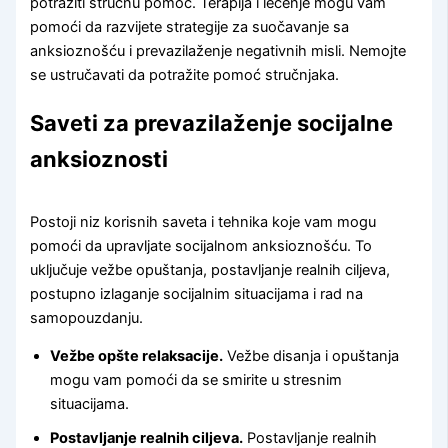
potražiti stručnu pomoć. Terapija i lečenje mogu vam
pomoći da razvijete strategije za suočavanje sa
anksioznošću i prevazilaženje negativnih misli. Nemojte
se ustručavati da potražite pomoć stručnjaka.
Saveti za prevazilaženje socijalne
anksioznosti
Postoji niz korisnih saveta i tehnika koje vam mogu
pomoći da upravljate socijalnom anksioznošću. To
uključuje vežbe opuštanja, postavljanje realnih ciljeva,
postupno izlaganje socijalnim situacijama i rad na
samopouzdanju.
Vežbe opšte relaksacije.
Vežbe disanja i opuštanja
mogu vam pomoći da se smirite u stresnim
situacijama.
Postavljanje realnih ciljeva.
Postavljanje realnih