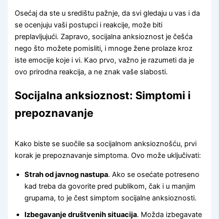
Osećaj da ste u središtu pažnje, da svi gledaju u vas i da
se ocenjuju vaši postupci i reakcije, može biti
preplavljujući. Zapravo, socijalna anksioznost je češća
nego što možete pomisliti, i mnoge žene prolaze kroz
iste emocije koje i vi. Kao prvo, važno je razumeti da je
ovo prirodna reakcija, a ne znak vaše slabosti.
Socijalna anksioznost: Simptomi i
prepoznavanje
Kako biste se suočile sa socijalnom anksioznošću, prvi
korak je prepoznavanje simptoma. Ovo može uključivati:
Strah od javnog nastupa
. Ako se osećate potreseno
kad treba da govorite pred publikom, čak i u manjim
grupama, to je čest simptom socijalne anksioznosti.
Izbegavanje društvenih situacija
. Možda izbegavate