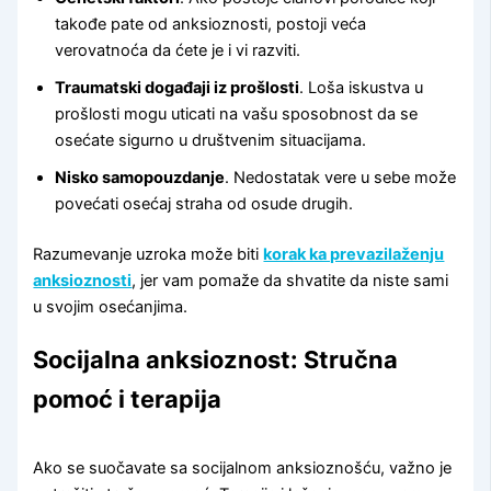
takođe pate od anksioznosti, postoji veća
verovatnoća da ćete je i vi razviti.
Traumatski događaji iz prošlosti
. Loša iskustva u
prošlosti mogu uticati na vašu sposobnost da se
osećate sigurno u društvenim situacijama.
Nisko samopouzdanje
. Nedostatak vere u sebe može
povećati osećaj straha od osude drugih.
Razumevanje uzroka može biti
korak ka prevazilaženju
anksioznosti
, jer vam pomaže da shvatite da niste sami
u svojim osećanjima.
Socijalna anksioznost: Stručna
pomoć i terapija
Ako se suočavate sa socijalnom anksioznošću, važno je