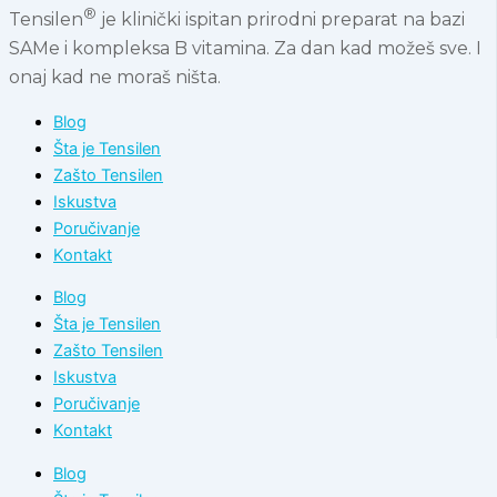
®
Tensilen
je klinički ispitan prirodni preparat na bazi
SAMe i kompleksa B vitamina. Za dan kad možeš sve. I
onaj kad ne moraš ništa.
Blog
Šta je Tensilen
Zašto Tensilen
Iskustva
Poručivanje
Kontakt
Blog
Šta je Tensilen
Zašto Tensilen
Iskustva
Poručivanje
Kontakt
Blog