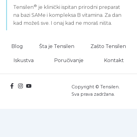
®
Tensilen
je klinički ispitan prirodni preparat
na bazi SAMe i kompleksa B vitamina. Za dan
kad možeš sve. I onaj kad ne moraš ništa.
Blog
Šta je Tensilen
Zašto Tensilen
Iskustva
Poručivanje
Kontakt
Copyright © Tensilen.
Sva prava zadržana.