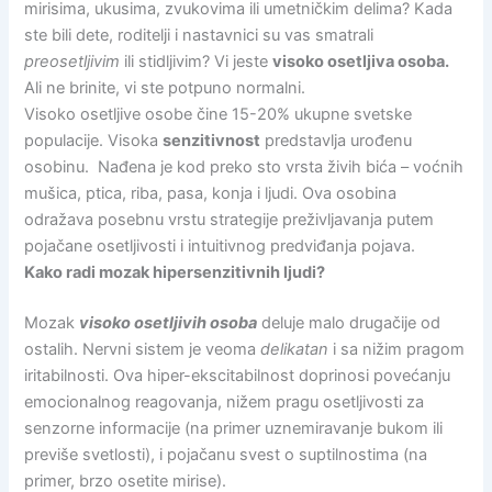
mirisima, ukusima, zvukovima ili umetničkim delima? Kada
ste bili dete, roditelji i nastavnici su vas smatrali
preosetljivim
ili stidljivim? Vi jeste
visoko osetljiva osoba.
Ali ne brinite, vi ste potpuno normalni.
Visoko osetljive osobe čine 15-20% ukupne svetske
populacije. Visoka
senzitivnost
predstavlja urođenu
osobinu. Nađena je kod preko sto vrsta živih bića – voćnih
mušica, ptica, riba, pasa, konja i ljudi. Ova osobina
odražava posebnu vrstu strategije preživljavanja putem
pojačane osetljivosti i intuitivnog predviđanja pojava.
Kako radi mozak hipersenzitivnih ljudi?
Mozak
visoko osetljivih osoba
deluje malo drugačije od
ostalih. Nervni sistem je veoma
delikatan
i sa nižim pragom
iritabilnosti. Ova hiper-ekscitabilnost doprinosi povećanju
emocionalnog reagovanja, nižem pragu osetljivosti za
senzorne informacije (na primer uznemiravanje bukom ili
previše svetlosti), i pojačanu svest o suptilnostima (na
primer, brzo osetite mirise).