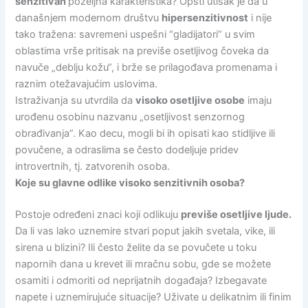
senzitivan
poželjna karakteristika? Opšti utisak je da u
današnjem modernom društvu
hipersenzitivnost
i nije
tako tražena: savremeni uspešni “gladijatori” u svim
oblastima vrše pritisak na previše osetljivog čoveka da
navuče „deblju kožu“, i brže se prilagođava promenama i
raznim otežavajućim uslovima.
Istraživanja su utvrdila da
visoko osetljive osobe
imaju
urođenu osobinu nazvanu „osetljivost senzornog
obrađivanja”. Kao decu, mogli bi ih opisati kao stidljive ili
povučene, a odraslima se često dodeljuje pridev
introvertnih, tj. zatvorenih osoba.
Koje su glavne odlike visoko senzitivnih osoba?
Postoje određeni znaci koji odlikuju
previše osetljive ljude.
Da li vas lako uznemire stvari poput jakih svetala, vike, ili
sirena u blizini? Ili često želite da se povučete u toku
napornih dana u krevet ili mračnu sobu, gde se možete
osamiti i odmoriti od neprijatnih događaja? Izbegavate
napete i uznemirujuće situacije? Uživate u delikatnim ili finim