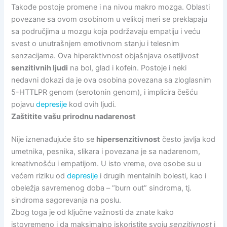
Takođe postoje promene i na nivou makro mozga. Oblasti
povezane sa ovom osobinom u velikoj meri se preklapaju
sa područjima u mozgu koja podržavaju empatiju i veću
svest o unutrašnjem emotivnom stanju i telesnim
senzacijama. Ova hiperaktivnost objašnjava osetljivost
senzitivnih ljudi
na bol, glad i kofein. Postoje i neki
nedavni dokazi da je ova osobina povezana sa zloglasnim
5-HTTLPR genom (serotonin genom), i implicira češću
pojavu
depresije
kod ovih ljudi.
Zaštitite vašu prirodnu nadarenost
Nije iznenađujuće što se
hipersenzitivnost
često javlja kod
umetnika, pesnika, slikara i povezana je sa nadarenom,
kreativnošću i empatijom. U isto vreme, ove osobe su u
većem riziku od
depresije
i drugih mentalnih bolesti, kao i
obeležja savremenog doba – “burn out” sindroma, tj.
sindroma sagorevanja na poslu.
Zbog toga je od ključne važnosti da znate kako
istovremeno i da maksimalno iskoristite svoju
senzitivnost
i