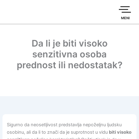
Пређи
на
садржај
MENI
Da li je biti visoko
senzitivna osoba
prednost ili nedostatak?
Sigurno da neosetljivost predstavlja nepoželjnu ljudsku
osobinu, ali da li to znači da je suprotnost u vidu
biti visoko