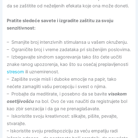
da se zaštitite od neželjenih efekata koje ona može doneti.
Pratite sledeće savete i izgradite zaštitu za svoju
senzitivnost:
– Smanjite broj intenzivnih stimulansa u vašem okruženju.
– Ograničite broj i vreme zadataka pri složenijim poslovima.
– Izbegavajte sindrom sagorevanja tako što ćete uočiti
znake ranog upozorenja, kao što su osećaj preplavljenosti
stresom
ili uznemirenost.
– Zapišite svoje misli i duboke emocije na papir, tako
nećete zamagliti vašu percepciju i svest o njima.
– Probajte da meditirate, i posebno da se bavite
visokom
osetljivošću
na bol. Ovo će vas naučiti da registrujete bol
kao zbir senzacija i da ga ne prenaglašavate.
– Iskoristite svoju kreativnost: slikajte, pišite, pevajte,
stvarajte.
– Iskoristite svoju predispoziciju za veću empatiju radi