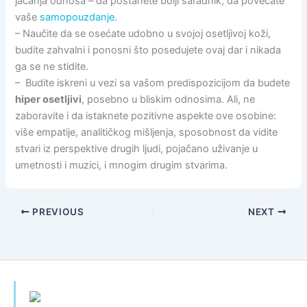
jačanja odnosa – da postanete bolji saradnik, da povećate
vaše
samopouzdanje.
– Naučite da se osećate udobno u svojoj osetljivoj koži,
budite zahvalni i ponosni što posedujete ovaj dar i nikada
ga se ne stidite.
– Budite iskreni u vezi sa vašom predispozicijom da budete
hiper osetljivi
, posebno u bliskim odnosima. Ali, ne
zaboravite i da istaknete pozitivne aspekte ove osobine:
više empatije, analitičkog mišljenja, sposobnost da vidite
stvari iz perspektive drugih ljudi, pojačano uživanje u
umetnosti i muzici, i mnogim drugim stvarima.
PREVIOUS
NEXT