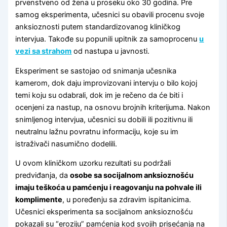
prvenstveno od žena u proseku oko 30 godina. Pre
samog eksperimenta, učesnici su obavili procenu svoje
anksioznosti putem standardizovanog kliničkog
intervjua. Takođe su popunili upitnik za samoprocenu
u
vezi sa strahom
od nastupa u javnosti.
Eksperiment se sastojao od snimanja učesnika
kamerom, dok daju improvizovani intervju o bilo kojoj
temi koju su odabrali, dok im je rečeno da će biti i
ocenjeni za nastup, na osnovu brojnih kriterijuma. Nakon
snimljenog intervjua, učesnici su dobili ili pozitivnu ili
neutralnu lažnu povratnu informaciju, koje su im
istraživači nasumično dodelili.
U ovom kliničkom uzorku rezultati su podržali
predviđanja, da
osobe sa socijalnom anksioznošću
imaju teškoća u pamćenju i reagovanju na pohvale ili
komplimente
, u poređenju sa zdravim ispitanicima.
Učesnici eksperimenta sa socijalnom anksioznošću
pokazali su “eroziju” pamćenja kod svojih prisećanja na