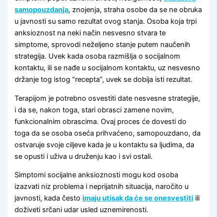
samopouzdanja
, znojenja, straha osobe da se ne obruka
u javnosti su samo rezultat ovog stanja. Osoba koja trpi
anksioznost na neki način nesvesno stvara te
simptome, sprovodi neželjeno stanje putem naučenih
strategija. Uvek kada osoba razmišlja o socijalnom
kontaktu, ili se nađe u socijalnom kontaktu, uz nesvesno
držanje tog istog “recepta”, uvek se dobija isti rezultat.
Terapijom je potrebno osvestiti date nesvesne strategije,
i da se, nakon toga, stari obrasci zamene novim,
funkcionalnim obrascima. Ovaj proces će dovesti do
toga da se osoba oseća prihvaćeno, samopouzdano, da
ostvaruje svoje ciljeve kada je u kontaktu sa ljudima, da
se opusti i uživa u druženju kao i svi ostali.
Simptomi socijalne anksioznosti mogu kod osoba
izazvati niz problema i neprijatnih situacija, naročito u
javnosti, kada često
imaju utisak da će se onesvestiti
ili
doživeti srčani udar usled uznemirenosti.