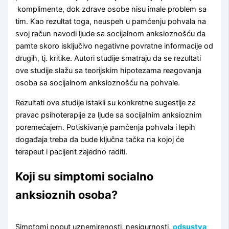
komplimente, dok zdrave osobe nisu imale problem sa
tim. Kao rezultat toga, neuspeh u pamćenju pohvala na
svoj račun navodi ljude sa socijalnom anksioznošću da
pamte skoro isključivo negativne povratne informacije od
drugih, tj. kritike. Autori studije smatraju da se rezultati
ove studije slažu sa teorijskim hipotezama reagovanja
osoba sa socijalnom anksioznošću na pohvale.
Rezultati ove studije istakli su konkretne sugestije za
pravac psihoterapije za ljude sa socijalnim anksioznim
poremećajem. Potiskivanje pamćenja pohvala i lepih
događaja treba da bude ključna tačka na kojoj će
terapeut i pacijent zajedno raditi.
Koji su simptomi socialno
anksioznih osoba?
Simptomi poput uznemirenosti, nesigurnosti,
odsustva