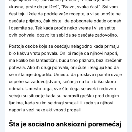
ukusna, prste da poližeš”, “Bravo, svaka čast”. Svi vam
čestitaju i žele da podele vaše recepte, a vi se uopšte ne
osećate prijatno, čak biste i da pobegnete odatle odmah
i osamite se. Tek kada prođe neko vreme i vi se setite
ovih pohvala, dozvolite sebi da se osećate zadovoljno.
Postoje osobe koje se osećaju nelagodno kada primaju
bilo kakvu vrstu pohvala. Oni bi radije da njihovi napori,
ma koliko bili fantastični, budu tiho priznati, bez izrečenih
pohvala. Ako ih drugi pohvale, oni ćute i reaguju kao da
se ništa nije dogodilo. Umesto da proslave i pamte svoje
uspehe sa zadovoljstvom, sećanja na to izbrišu skoro
odmah. Umesto toga, sve što čega se uvek i redovno
sećaju su situacije kada su napravili grešku pred drugim
ljudima, kada su im se drugi smejali ili kada su njihovi
napori u vezi neke aktivnosti propali.
Šta je socialno anksiozni poremećaj