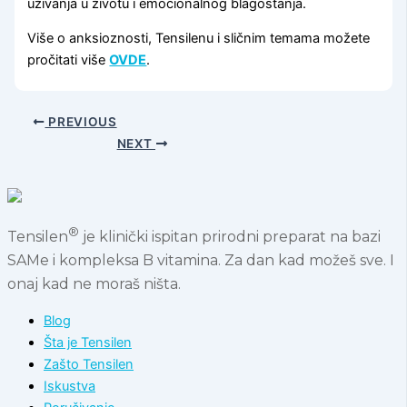
uživanja u životu i emocionalnog blagostanja.
Više o anksioznosti, Tensilenu i sličnim temama možete
pročitati više
OVDE
.
PREVIOUS
NEXT
®
Tensilen
je klinički ispitan prirodni preparat na bazi
SAMe i kompleksa B vitamina. Za dan kad možeš sve. I
onaj kad ne moraš ništa.
Blog
Šta je Tensilen
Zašto Tensilen
Iskustva