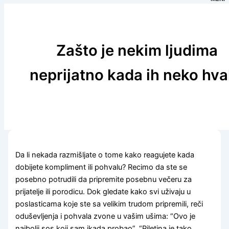
Zašto je nekim ljudima
neprijatno kada ih neko hva
Da li nekada razmišljate o tome kako reagujete kada
dobijete kompliment ili pohvalu? Recimo da ste se
posebno potrudili da pripremite posebnu večeru za
prijatelje ili porodicu. Dok gledate kako svi uživaju u
poslasticama koje ste sa velikim trudom pripremili, reči
oduševljenja i pohvala zvone u vašim ušima: “Ovo je
najbolji sos koji sam ikada probao”, “Piletina je tako