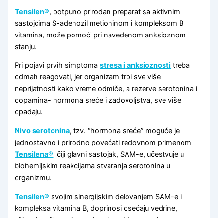
Tensilen®
, potpuno prirodan preparat sa aktivnim
sastojcima S-adenozil metioninom i kompleksom B
vitamina, može pomoći pri navedenom anksioznom
stanju.
Pri pojavi prvih simptoma
stresa i
anksioznosti
treba
odmah reagovati, jer organizam trpi sve više
neprijatnosti kako vreme odmiče, a rezerve serotonina i
dopamina- hormona sreće i zadovoljstva, sve više
opadaju.
Nivo serotonina
, tzv. “hormona sreće” moguće je
jednostavno i prirodno povećati redovnom primenom
Tensilena®
, čiji glavni sastojak, SAM-e, učestvuje u
biohemijskim reakcijama stvaranja serotonina u
organizmu.
Tensilen®
svojim sinergijskim delovanjem SAM-e i
kompleksa vitamina B, doprinosi osećaju vedrine,