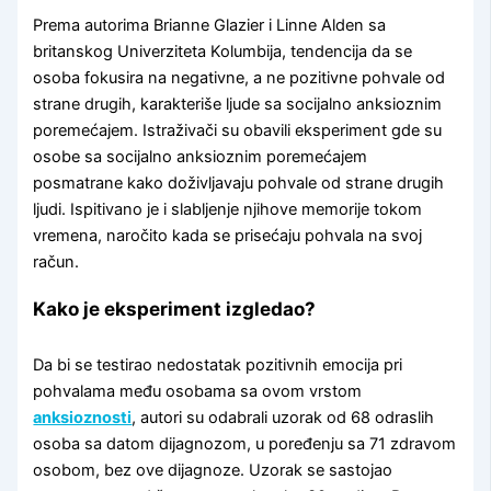
Prema autorima Brianne Glazier i Linne Alden sa
britanskog Univerziteta Kolumbija, tendencija da se
osoba fokusira na negativne, a ne pozitivne pohvale od
strane drugih, karakteriše ljude sa socijalno anksioznim
poremećajem. Istraživači su obavili eksperiment gde su
osobe sa socijalno anksioznim poremećajem
posmatrane kako doživljavaju pohvale od strane drugih
ljudi. Ispitivano je i slabljenje njihove memorije tokom
vremena, naročito kada se prisećaju pohvala na svoj
račun.
Kako je eksperiment izgledao?
Da bi se testirao nedostatak pozitivnih emocija pri
pohvalama među osobama sa ovom vrstom
anksioznosti
, autori su odabrali uzorak od 68 odraslih
osoba sa datom dijagnozom, u poređenju sa 71 zdravom
osobom, bez ove dijagnoze. Uzorak se sastojao