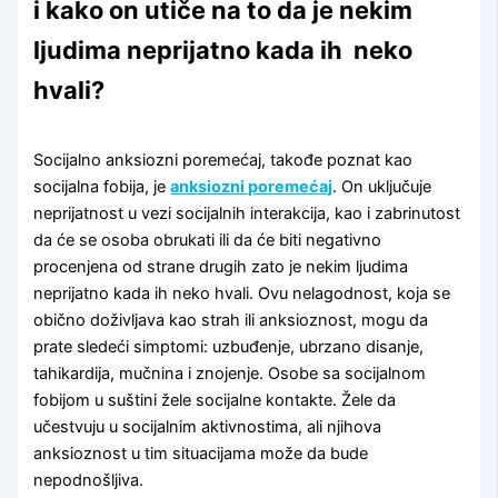
i kako on utiče na to da je nekim
ljudima neprijatno kada ih neko
hvali?
Socijalno anksiozni poremećaj, takođe poznat kao
socijalna fobija, je
anksiozni poremećaj
. On uključuje
neprijatnost u vezi socijalnih interakcija, kao i zabrinutost
da će se osoba obrukati ili da će biti negativno
procenjena od strane drugih zato je nekim ljudima
neprijatno kada ih neko hvali. Ovu nelagodnost, koja se
obično doživljava kao strah ili anksioznost, mogu da
prate sledeći simptomi: uzbuđenje, ubrzano disanje,
tahikardija, mučnina i znojenje. Osobe sa socijalnom
fobijom u suštini žele socijalne kontakte. Žele da
učestvuju u socijalnim aktivnostima, ali njihova
anksioznost u tim situacijama može da bude
nepodnošljiva.