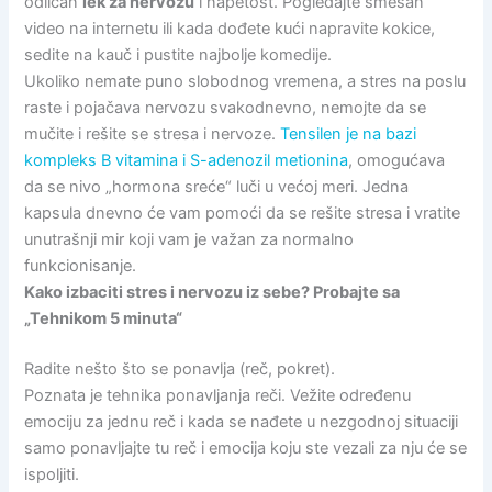
odličan
lek za nervozu
i napetost. Pogledajte smešan
video na internetu ili kada dođete kući napravite kokice,
sedite na kauč i pustite najbolje komedije.
Ukoliko nemate puno slobodnog vremena, a stres na poslu
raste i pojačava nervozu svakodnevno, nemojte da se
mučite i rešite se stresa i nervoze.
Tensilen je na bazi
kompleks B vitamina i S-adenozil metionina
, omogućava
da se nivo „hormona sreće“ luči u većoj meri. Jedna
kapsula dnevno će vam pomoći da se rešite stresa i vratite
unutrašnji mir koji vam je važan za normalno
funkcionisanje.
Kako izbaciti stres i nervozu iz sebe? Probajte sa
„Tehnikom 5 minuta“
Radite nešto što se ponavlja (reč, pokret).
Poznata je tehnika ponavljanja reči. Vežite određenu
emociju za jednu reč i kada se nađete u nezgodnoj situaciji
samo ponavljajte tu reč i emocija koju ste vezali za nju će se
ispoljiti.