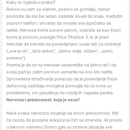
Kako to izgleda u praksi?
Rokovi su vam za vratom, poslovi se gomilaju, taman
pomislite da ste bar jedan zadatak doveli do kraja, međutim
zazvoni telefon i shvatite da morate sve ispočetka da
radite. Nervoza kreće punom parom, osećate se kao Kojot
kome je ponovo pobegla Ptica Trkačica. E to je pravi
trenutak da krenete sa ponavljanjem svoje reči za smirenje
(„sve je ok“, „biće dobro“, „idemo dalje, stižem“, „samo
smireno“).
Poenta je da se na trenutak usresredite na jednu reč i da
svoju pažnju zatim ponovo usmerite na ono što radite.
Sprovedena istraživanja pokazuju da je ponavljanje fraza
duhovnog sadržaja mnogima pomogla da se nose sa
problemima, od uzbuđenja do ozbiljnih napada panike.
Nervoza i anksioznost, koja je veza?
Neće svaka nervozna situacija da stvori anksioznost. Niti
će osoba da postane anksiozna čim se iznervira. Ali prosto
u takvom vremenu živimo gde su stresne situacije sve