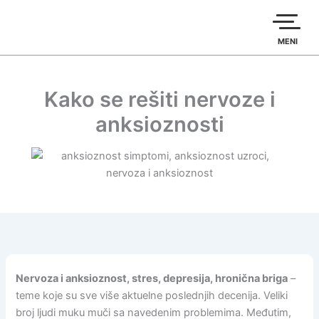
Пређи
на
садржај
MENI
Kako se rešiti nervoze i
anksioznosti
Nervoza i anksioznost, stres, depresija, hronična briga
–
teme koje su sve više aktuelne poslednjih decenija. Veliki
broj ljudi muku muči sa navedenim problemima. Međutim,