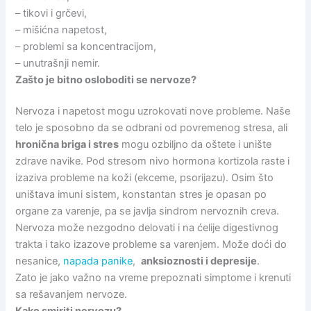
– tikovi i grčevi,
– mišićna napetost,
– problemi sa koncentracijom,
– unutrašnji nemir.
Zašto je bitno osloboditi se nervoze?
Nervoza i napetost mogu uzrokovati nove probleme. Naše
telo je sposobno da se odbrani od povremenog stresa, ali
hronična briga i stres
mogu ozbiljno da oštete i unište
zdrave navike. Pod stresom nivo hormona kortizola raste i
izaziva probleme na koži (ekceme, psorijazu). Osim što
uništava imuni sistem, konstantan stres je opasan po
organe za varenje, pa se javlja sindrom nervoznih creva.
Nervoza može nezgodno delovati i na ćelije digestivnog
trakta i tako izazove probleme sa varenjem. Može doći do
nesanice,
napada panike
,
anksioznosti i depresije
.
Zato je jako važno na vreme prepoznati simptome i krenuti
sa rešavanjem nervoze.