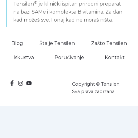
®
Tensilen
je klinički ispitan prirodni preparat
na bazi SAMe i kompleksa B vitamina. Za dan
kad možeš sve. I onaj kad ne moraš ništa.
Blog
Šta je Tensilen
Zašto Tensilen
Iskustva
Poručivanje
Kontakt
Copyright © Tensilen.
Sva prava zadržana.