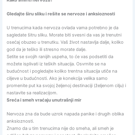
Kako smiriti nervozu?
Gledajte širu sliku i rešite se nervoze i anksioznosti
U trenucima kada nervoza ovlada vama potrebno je da
sagledate šitru sliku. Morate biti svesni da vas je trenutni
osećaj obuzeo u trenutku. Vaš život nastavlja dalje, koliko
god da je teško ili stresno morate dalje.
Setite se svojih ranijih uspeha, to će vas podsetiti da
možete isplivati iz teških situacija. Osvrnite se na
budućnost i pogledajte koliko trentna situacija utiče na
ciljeve u budućnosti. Ako je konekcija velika samo
promenite put ka svojoj željenoj destinaciji (željenom cilju) i
nastavite sa realizacijom.
Sreća i smeh vraćaju unutrašnji mir
Nervoza zna da bude uzrok napada panike i drugih oblika
anksioznosti.
Znamo da u tim trenucima nije do smeha, ali smeh je