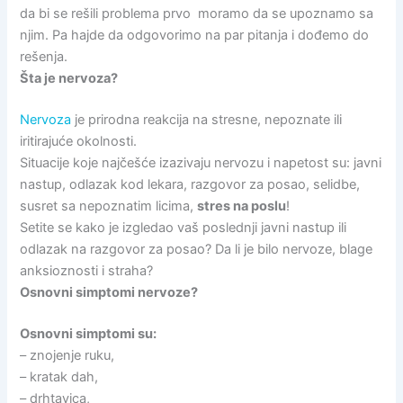
da bi se rešili problema prvo moramo da se upoznamo sa
njim. Pa hajde da odgovorimo na par pitanja i dođemo do
rešenja.
Šta je nervoza?
Nervoza
je prirodna reakcija na stresne, nepoznate ili
iritirajuće okolnosti.
Situacije koje najčešće izazivaju nervozu i napetost su: javni
nastup, odlazak kod lekara, razgovor za posao, selidbe,
susret sa nepoznatim licima,
stres na poslu
!
Setite se kako je izgledao vaš poslednji javni nastup ili
odlazak na razgovor za posao? Da li je bilo nervoze, blage
anksioznosti i straha?
Osnovni simptomi nervoze?
Osnovni simptomi su:
– znojenje ruku,
– kratak dah,
– drhtavica,