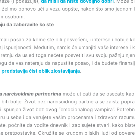
kaže (i pokazuje),
da misli da niste dovoljno dobri
. Može bit
 želimo ponovo ući u vezu uopšte, nakon što smo jednom bi
om osobom.
aju da zaboravite ko ste
ali posao za kome ste bili posvećeni, i interese i hobije k
́aj ispunjenosti. Međutim, narcis će umanjiti vaše interese i ka
pretnju da usled toga nećete posvetiti svu svoju pažnju njem
gu da vas nateraju da napustite posao, i da budete finansij
predstavlja čist oblik zlostavljanja
.
a narcisoidnim partnerima
može uticati da se osećate kao
 biti bolje. Život bez narcisoidnog partnera se zaista popr
 i ispunjen život bez ovog “emocionalnog vampira”. Potrebn
eru u sebe i da verujete vašim procenama i zdravom razumu
te, počnite da vodite dnevnik i zapisujete stvari, kako biste
e pretpostavke. Okružite se krugom bliskih ljudi od poveren