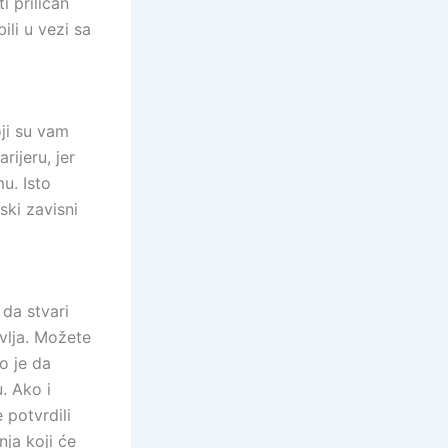
i priličan
li u vezi sa
oji su vam
rijeru, jer
u. Isto
ski zavisni
 da stvari
avlja. Možete
o je da
. Ako i
 potvrdili
ja koji će