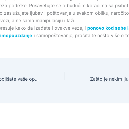
reža podrške. Posavetujte se o budućim koracima sa psiho
no zaslužujete ljubav i poštovanje u svakom obliku, naročito
vezi, a ne samo manipulaciju i laži.
eresuje kako da izađete i ovakve veze, i
ponovo kod sebe i
amopouzdanje
i samopoštovanje, pročitajte nešto više o 
Ako želite da poboljšate vaše opšte zdravlje, provedite bar dva sata nedeljno u prirodi!