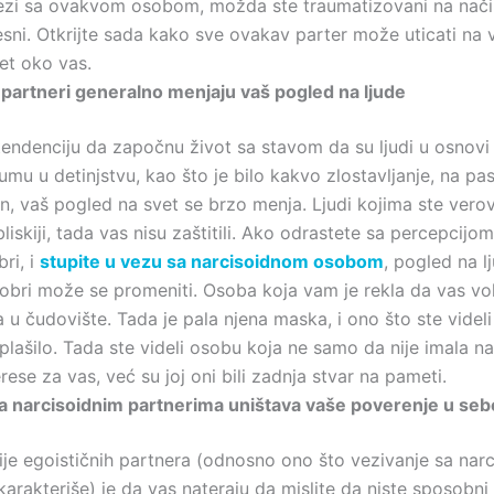
ezi sa ovakvom osobom, možda ste traumatizovani na nači
vesni. Otkrijte sada kako sve ovakav parter može uticati na
et oko vas.
 partneri generalno menjaju vaš pogled na ljude
 tendenciju da započnu život sa stavom da su ljudi u osnovi
aumu u detinjstvu, kao što je bilo kakvo zlostavljanje, na pasi
n, vaš pogled na svet se brzo menja. Ljudi kojima ste verova
bliskiji, tada vas nisu zaštitili. Ako odrastete sa percepcijom
ri, i
stupite u vezu sa narcisoidnom osobom
, pogled na l
obri može se promeniti. Osoba koja vam je rekla da vas vo
a u čudovište. Tada je pala njena maska, i ono što ste videli
plašilo. Tada ste videli osobu koja ne samo da nije imala n
erese za vas, već su joj oni bili zadnja stvar na pameti.
a narcisoidnim partnerima uništava vaše poverenje u seb
ije egoističnih partnera (odnosno ono što vezivanje sa nar
arakteriše) je da vas nateraju da mislite da niste sposobni