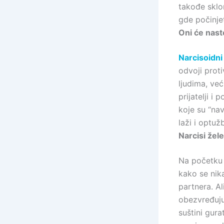
takođe sklo
gde počinje
Oni će nast
Narcisoidni
odvoji proti
ljudima, već
prijatelji i
koje su “nav
laži i optuž
Narcisi žel
Na početku 
kako se nika
partnera. Al
obezvređuju
suštini gur