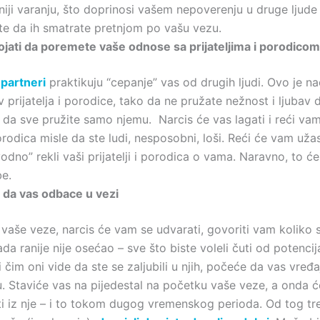
niji varanju, što doprinosi vašem nepoverenju u druge ljude
te da ih smatrate pretnjom po vašu vezu.
ojati da poremete vaše odnose sa prijateljima i porodicom
 partneri
praktikuju “cepanje” vas od drugih ljudi. Ovo je na
v prijatelja i porodice, tako da ne pružate nežnost i ljubav
 da sve pružite samo njemu. Narcis će vas lagati i reći va
 porodica misle da ste ludi, nesposobni, loši. Reći će vam uža
odno” rekli vaši prijatelji i porodica o vama. Naravno, to će
be.
e da vas odbace u vezi
vaše veze, narcis će vam se udvarati, govoriti vam koliko s
da ranije nije osećao – sve što biste voleli čuti od potenci
i čim oni vide da ste se zaljubili u njih, počeće da vas vređa
. Staviće vas na pijedestal na početku vaše veze, a onda ć
ati iz nje – i to tokom dugog vremenskog perioda. Od tog tr