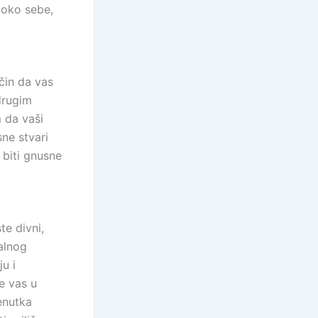
 oko sebe,
čin da vas
 drugim
m da vaši
sne stvari
 biti gnusne
te divni,
jalnog
ju i
e vas u
enutka