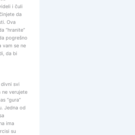
deli i čuli
činjete da
sti. Ova
da “hranite”
 da pogrešno
da vam se ne
i, da bi
divni svi
a ne verujete
vas “gura”
tu. Jedna od
sa
ona ima
rcisi su