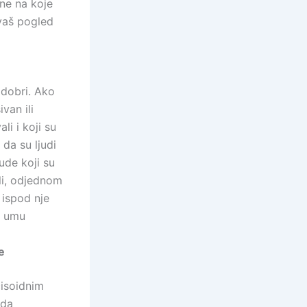
ne na koje
 vaš pogled
 dobri. Ako
van ili
li i koji su
 da su ljudi
jude koji su
li, odjednom
 ispod nje
a umu
e
cisoidnim
 da