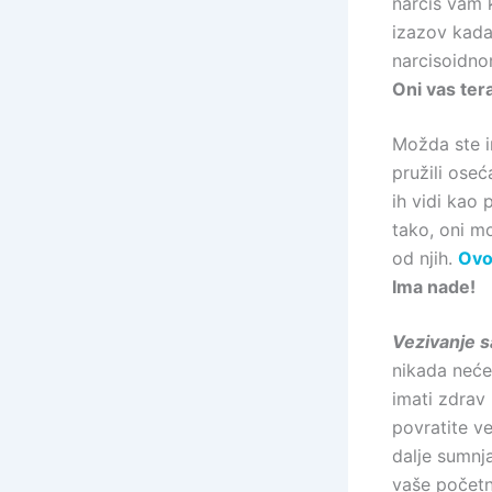
narcis vam 
izazov kada
narcisoidn
Oni vas ter
Možda ste im
pružili osec
ih vidi kao 
tako, oni mo
od njih.
Ovo 
Ima nade!
Vezivanje s
nikada neće
imati zdrav
povratite v
dalje sumnja
vaše početn