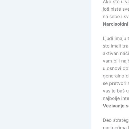
Ako ste u v
još niste s
na sebe i sv
Narcisoidni
Ljudi imaju
ste imali tr
aktivan nači
vam bili naj
u osnovi dob
generalno d
se pretvoril
vas je baš u
najbolje int
Vezivanje s
Deo strateg
partnerima k