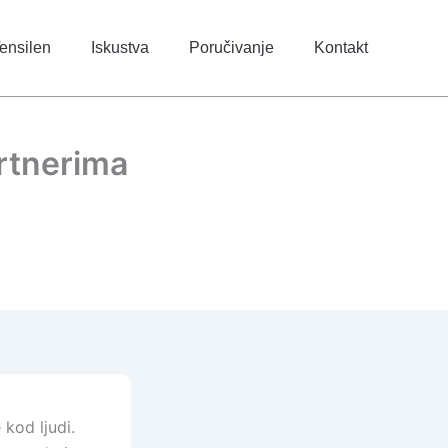
ensilen
Iskustva
Poručivanje
Kontakt
artnerima
kod ljudi.