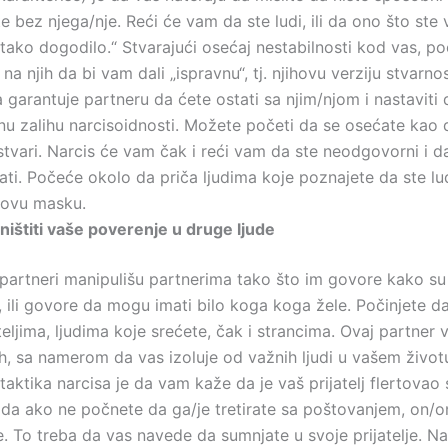
 bez njega/nje. Reći će vam da ste ludi, ili da ono što ste vi
 tako dogodilo.“ Stvarajući osećaj nestabilnosti kod vas, po
 na njih da bi vam dali „ispravnu“, tj. njihovu verziju stvarno
 garantuje partneru da ćete ostati sa njim/njom i nastaviti 
nu zalihu narcisoidnosti. Možete početi da se osećate kao
stvari. Narcis će vam čak i reći vam da ste neodgovorni i 
ti. Počeće okolo da priča ljudima koje poznajete da ste lud
govu masku.
uništiti vaše poverenje u druge ljude
 partneri manipulišu partnerima tako što im govore kako su 
i, ili govore da mogu imati bilo koga koga žele. Počinjete d
teljima, ljudima koje srećete, čak i strancima. Ovaj partner 
ih, sa namerom da vas izoluje od važnih ljudi u vašem živo
taktika narcisa je da vam kaže da je vaš prijatelj flertovao 
i da ako ne počnete da ga/je tretirate sa poštovanjem, on/
. To treba da vas navede da sumnjate u svoje prijatelje. Na