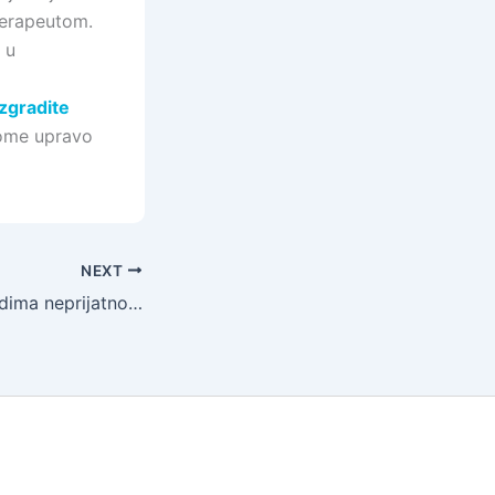
terapeutom.
 u
zgradite
tome upravo
NEXT
Zašto je nekim ljudima neprijatno kada ih neko hvali?