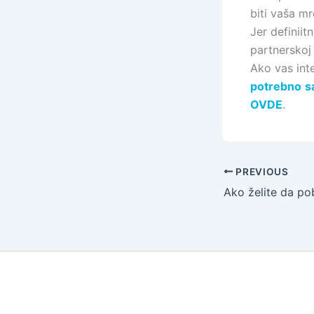
biti vaša m
Jer definiit
partnerskoj 
Ako vas int
potrebno
s
OVDE
.
PREVIOUS