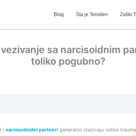
Blog
Šta je Tensilen
Zašto T
 vezivanje sa narcisoidnim p
toliko pogubno?
i i
narcisodoidni partneri
generalno izazivaju velike traume 