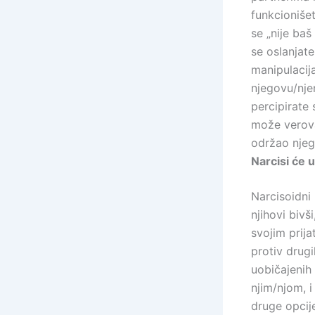
funkcionišete
se „nije baš
se oslanjate
manipulacija
njegovu/nje
percipirate 
može verova
održao nje
Narcisi će 
Narcisoidni
njihovi bivš
svojim prija
protiv drug
uobičajenih 
njim/njom, 
druge opcije