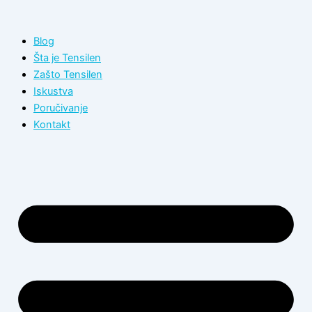
Пређи
на
Blog
садржај
Šta je Tensilen
Zašto Tensilen
Iskustva
Poručivanje
Kontakt