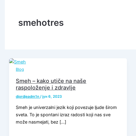
smehotres
Blog
Smeh – kako utiče na naše
raspoloženje i zdravlje
djordjeadm1n
/
јун 6, 2023
Smeh je univerzalni jezik koji povezuje ljude širom
sveta. To je spontani izraz radosti koji nas sve
može nasmejati, bez […]