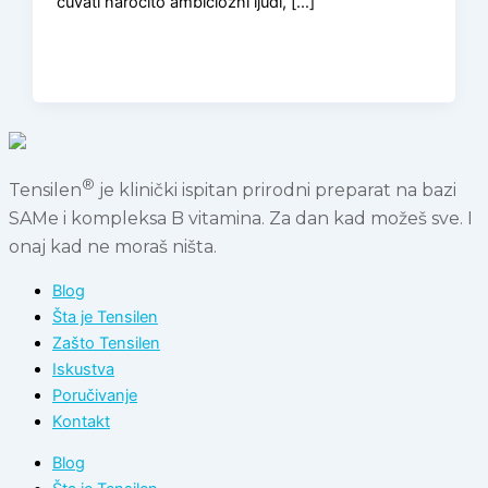
čuvati naročito ambiciozni ljudi, […]
®
Tensilen
je klinički ispitan prirodni preparat na bazi
SAMe i kompleksa B vitamina. Za dan kad možeš sve. I
onaj kad ne moraš ništa.
Blog
Šta je Tensilen
Zašto Tensilen
Iskustva
Poručivanje
Kontakt
Blog