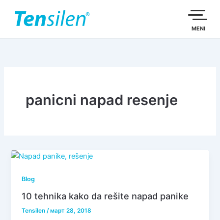
Пређи
на
садржај
MENI
panicni napad resenje
Blog
10 tehnika kako da rešite napad panike
Tensilen
/
март 28, 2018