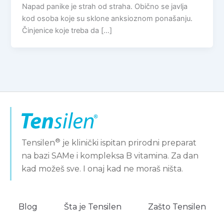
Napad panike je strah od straha. Obično se javlja
kod osoba koje su sklone anksioznom ponašanju.
Činjenice koje treba da […]
®
Tensilen
je klinički ispitan prirodni preparat
na bazi SAMe i kompleksa B vitamina. Za dan
kad možeš sve. I onaj kad ne moraš ništa.
Blog
Šta je Tensilen
Zašto Tensilen