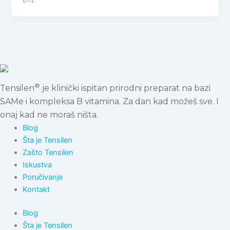
®
Tensilen
je klinički ispitan prirodni preparat na bazi
SAMe i kompleksa B vitamina. Za dan kad možeš sve. I
onaj kad ne moraš ništa.
Blog
Šta je Tensilen
Zašto Tensilen
Iskustva
Poručivanje
Kontakt
Blog
Šta je Tensilen