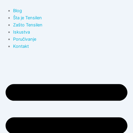
Пређи
на
Blog
садржај
Šta je Tensilen
Zašto Tensilen
Iskustva
Poručivanje
Kontakt