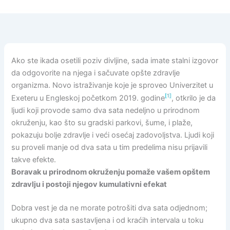
Ako ste ikada osetili poziv divljine, sada imate stalni izgovor
da odgovorite na njega i sačuvate opšte zdravlje
organizma. Novo istraživanje koje je sproveo Univerzitet u
[1]
Exeteru u Engleskoj početkom 2019. godine
, otkrilo je da
ljudi koji provode samo dva sata nedeljno u prirodnom
okruženju, kao što su gradski parkovi, šume, i plaže,
pokazuju bolje zdravlje i veći osećaj zadovoljstva. Ljudi koji
su proveli manje od dva sata u tim predelima nisu prijavili
takve efekte.
Boravak u prirodnom okruženju pomaže vašem opštem
zdravlju i postoji njegov kumulativni efekat
Dobra vest je da ne morate potrošiti dva sata odjednom;
ukupno dva sata sastavljena i od kraćih intervala u toku