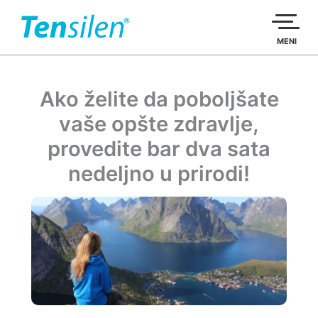
Пређи
на
садржај
MENI
Ako želite da poboljšate
vaše opšte zdravlje,
provedite bar dva sata
nedeljno u prirodi!