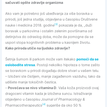
sačuvati opšte zdravlje organizma
Ako vam je potrebno još ubeđivanja za više boravka u
prirodi, još jedna studija, objavljena u časopisu Društvene
[3]
nauke i medicina 2018. godine
pokazala je da, „duži
boravak u parkovima i ostalim zelenim površinama od
detinjstva do odraslog doba, može da pomogne da se
uspori stopa kognitivnih problema u kasnijem životu.
Kako priroda utiče na ljudsko zdravlje?
Šetnja šumom ili parkom može vam itekako
pomoći da se
oslobodite stresa
. Postoji nekoliko hipoteza o tome zašto
se boravkom u prirodi događaju dobre stvari u vašem telu.
– Izloženi ste čistijem, manje zagađenom vazduhu, tako da
udišete manje toksičnih čestica.
–
Povećava se nivo
vitamina D
. Vaša koža proizvodi ovaj
dragoceni vitamin kada je izložena suncu. Istraživanje
objavljeno u časopisu
Journal of Pharmacology &
[4]
Pharmacotherapeutics
sugeriše da oko 50 %