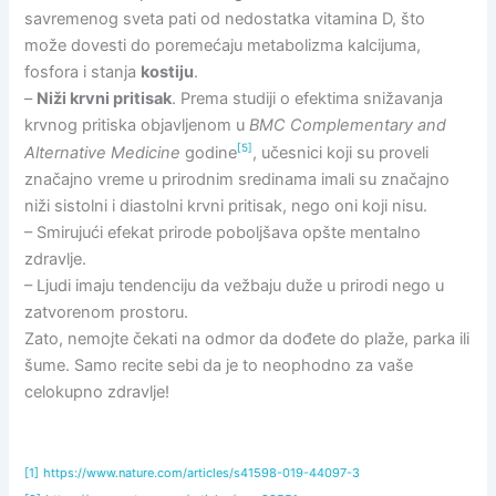
savremenog sveta pati od nedostatka vitamina D, što
može dovesti do poremećaju metabolizma kalcijuma,
fosfora i stanja
kostiju
.
–
Niži krvni pritisak
. Prema studiji o efektima snižavanja
krvnog pritiska objavljenom u
BMC Complementary and
[5]
Alternative Medicine
godine
, učesnici koji su proveli
značajno vreme u prirodnim sredinama imali su značajno
niži sistolni i diastolni krvni pritisak, nego oni koji nisu.
– Smirujući efekat prirode poboljšava opšte mentalno
zdravlje.
– Ljudi imaju tendenciju da vežbaju duže u prirodi nego u
zatvorenom prostoru.
Zato, nemojte čekati na odmor da dođete do plaže, parka ili
šume. Samo recite sebi da je to neophodno za vaše
celokupno zdravlje!
[1]
https://www.nature.com/articles/s41598-019-44097-3