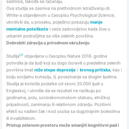
sedmice, takođe se računaju.
Ova studija se zasniva na prethodnom istraživanju dr.
White-a objavljenom u časopisu
Psychological Science
,
utvrdivši da, u proseku, pojedinci pokazuju
manje
mentalne poteškoće
i veće zadovoljstvo kada žive u
urbanim područjima sa više zelenih površina.
Dobrobiti zdravlja u prirodnom okruženju
[2]
Studija
objavljena u časopisu Nature 2016. godine
potvrdila je da ljudi koji su dugo boravili u predelima zelenih
površina imali
niže stope depresije
i
krvnog pritiska
, kao i
bolju socijalnu koheziju, tj. povezivanje sa drugim ljudima.
Studija je koristila podatke od skoro 20.000 ljudi u
Engleskoj, i utvrdila da se rezultati ne razlikuju po
godinama, polu, socioekonomskom statusu, etničkoj
pripadnosti, zanimanju ili relativnom zdravlju. Pozitivni
efekti su nađeni čak i kod osoba sa dugotrajnim bolestima
ili invaliditetom.
Pristup zelenom prostoru može smanjiti kognitivni pad i