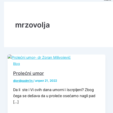
mrzovolja
Blog
Prolećni umor
djordjeadm1n
/
април 21, 2022
Da li ste i Vi ovih dana umorni i iscrpljeni? Zbog
čega se dešava da u proleće osećamo nagli pad
[…]