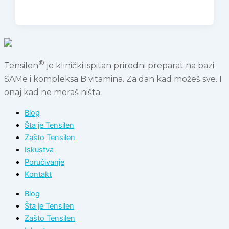
®
Tensilen
je klinički ispitan prirodni preparat na bazi
SAMe i kompleksa B vitamina. Za dan kad možeš sve. I
onaj kad ne moraš ništa.
Blog
Šta je Tensilen
Zašto Tensilen
Iskustva
Poručivanje
Kontakt
Blog
Šta je Tensilen
Zašto Tensilen