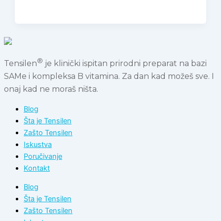
®
Tensilen
je klinički ispitan prirodni preparat na bazi
SAMe i kompleksa B vitamina. Za dan kad možeš sve. I
onaj kad ne moraš ništa.
Blog
Šta je Tensilen
Zašto Tensilen
Iskustva
Poručivanje
Kontakt
Blog
Šta je Tensilen
Zašto Tensilen