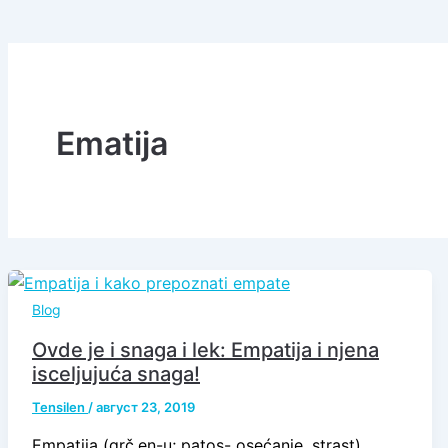
Ematija
Blog
Ovde je i snaga i lek: Empatija i njena
isceljujuća snaga!
Tensilen
/
август 23, 2019
Empatija (grč.en-u; patos- osećanje, strast)