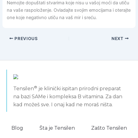
Nemojte dopuštati stvarima koje nisu u vašoj moći da utiču
na vaše raspoloženje. Ovladajte svojim emocijama i oterajte
one koje negativno utiču na vaš mir i sreću.
PREVIOUS
NEXT
®
Tensilen
je klinički ispitan prirodni preparat
na bazi SAMe i kompleksa B vitamina. Za dan
kad možeš sve. I onaj kad ne moraš ništa.
Blog
Šta je Tensilen
Zašto Tensilen