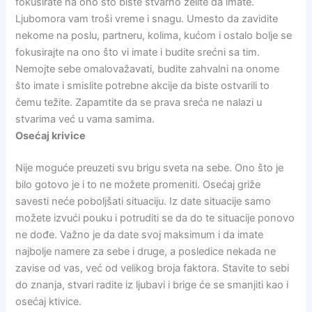
fokusirate na ono što biste stvarno želite da imate.
Ljubomora vam troši vreme i snagu. Umesto da zavidite
nekome na poslu, partneru, kolima, kućom i ostalo bolje se
fokusirajte na ono što vi imate i budite srećni sa tim.
Nemojte sebe omalovažavati, budite zahvalni na onome
što imate i smislite potrebne akcije da biste ostvarili to
čemu težite. Zapamtite da se prava sreća ne nalazi u
stvarima već u vama samima.
Osećaj krivice
Nije moguće preuzeti svu brigu sveta na sebe. Ono što je
bilo gotovo je i to ne možete promeniti. Osećaj griže
savesti neće poboljšati situaciju. Iz date situacije samo
možete izvući pouku i potruditi se da do te situacije ponovo
ne dođe. Važno je da date svoj maksimum i da imate
najbolje namere za sebe i druge, a posledice nekada ne
zavise od vas, već od velikog broja faktora. Stavite to sebi
do znanja, stvari radite iz ljubavi i brige će se smanjiti kao i
osećaj ktivice.