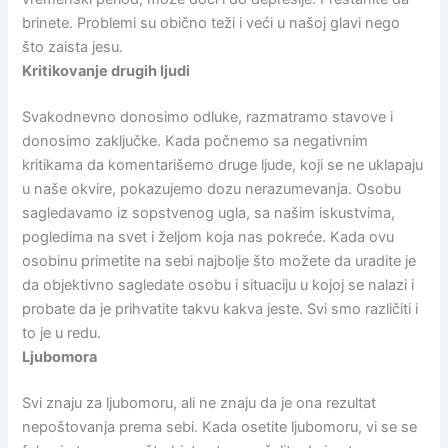
brinete. Problemi su obično teži i veći u našoj glavi nego
što zaista jesu.
Kritikovanje drugih ljudi
Svakodnevno donosimo odluke, razmatramo stavove i
donosimo zaključke. Kada počnemo sa negativnim
kritikama da komentarišemo druge ljude, koji se ne uklapaju
u naše okvire, pokazujemo dozu nerazumevanja. Osobu
sagledavamo iz sopstvenog ugla, sa našim iskustvima,
pogledima na svet i željom koja nas pokreće. Kada ovu
osobinu primetite na sebi najbolje što možete da uradite je
da objektivno sagledate osobu i situaciju u kojoj se nalazi i
probate da je prihvatite takvu kakva jeste. Svi smo različiti i
to je u redu.
Ljubomora
Svi znaju za ljubomoru, ali ne znaju da je ona rezultat
nepoštovanja prema sebi. Kada osetite ljubomoru, vi se se