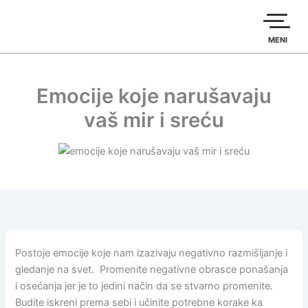
Пређи
на
садржај
MENI
Emocije koje narušavaju
vaš mir i sreću
Postoje emocije koje nam izazivaju negativno razmišljanje i
gledanje na svet. Promenite negativne obrasce ponašanja
i osećanja jer je to jedini način da se stvarno promenite.
Budite iskreni prema sebi i učinite potrebne korake ka