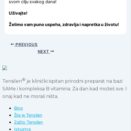
svom cilju svakog dana!
Uživajte!
Želimo vam puno uspeha, zdravlja i napretka u životu!
PREVIOUS
NEXT
®
Tensilen
je klinički ispitan prirodni preparat na bazi
SAMe i kompleksa B vitamina. Za dan kad možeš sve. I
onaj kad ne moraš ništa.
Blog
Šta je Tensilen
Zašto Tensilen
Iskustva