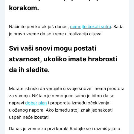
korakom.
Načinite prvi korak još danas,
nemojte čekati sutra
. Sada
je pravo vreme da se krene u realizaciju ciljeva.
Svi vaši snovi mogu postati
stvarnost, ukoliko imate hrabrosti
da ih sledite.
Morate istinski da verujete u svoje snove i nema prostora
za sumnju. Ništa nije nemoguće samo je bitno da se
napravi
dobar plan
i proporcija između očekivanja i
uloženog napora! Ako između stoji znak jednakosti
uspeh neće izostati.
Danas je vreme za prvi korak! Radujte se i razmišljajte o