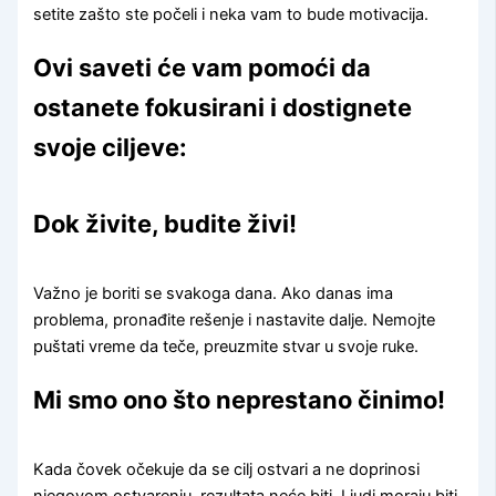
setite zašto ste počeli i neka vam to bude motivacija.
Ovi saveti će vam pomoći da
ostanete fokusirani i dostignete
svoje ciljeve:
Dok živite, budite živi!
Važno je boriti se svakoga dana. Ako danas ima
problema, pronađite rešenje i nastavite dalje. Nemojte
puštati vreme da teče, preuzmite stvar u svoje ruke.
Mi smo ono što neprestano činimo!
Kada čovek očekuje da se cilj ostvari a ne doprinosi
njegovom ostvarenju, rezultata neće biti. Ljudi moraju biti