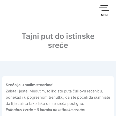
Пређи
на
садржај
MENI
Tajni put do istinske
sreće
Sreća je u malim stvarima!
Zaista i jeste! Međutim, toliko ste puta čuli ovu rečenicu,
ponekad i u pogrešnom trenutku, da ste počeli da sumnjate
da li je zaista tako lako da se sreća postigne.
Psiholozi tvrde – 6 koraka do istinske sreće: