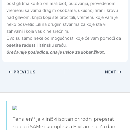
postigli (ma koliko on mali bio), putovanju, provedenom
vremenu sa vama dragim osobama, ukusnoj hrani, krovu
nad glavom, knjizi koju ste pročitali, vremenu koje vam je
neko posvetio…ili na drugim stvarima za koje ste vi
zahvalni i koje vas čine srećnim.
Ovo su samo neke od mogućnosti koje će vam pomoći da
osetite radost
i istinsku sreću.
Sreća nije posledica, ona je uslov za dobar život.
PREVIOUS
NEXT
®
Tensilen
je klinički ispitan prirodni preparat
na bazi SAMe i kompleksa B vitamina. Za dan