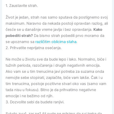
1. Zaustavite strah.
Život je jedan, strah nas samo sputava da postignemo svoj
maksimum. Naravno da nekada postoji opravdan razlog, ali
česće se u današnje vreme javlja i bez opravdanja.
Kako
pobediti strah?
Da bismo strah pobedili prvo moramo da
se upoznamo sa
različitim oblicima staha
.
2. Prihvatite neprijatna osećanja.
Ne može u životu sve da bude lepo i lako. Normalno, biće i
tužnih perioda, razočarenja i drugih negativnih emocija.
Ako vam se u tim trenucima javi potreba za suzama onda
nemojte sebe stopirati, zaplačite, biće vam lakše. Čak i u
tim trenucima, postoje pozitivne stvari oko vas (samo vam
tada nisu u fokusu). Bitno je da prihvatimo negativne
emocije i ne bežimo od njih.
3. Dozvolite sebi da budete ranjivi.
Suludo zvuč, zar ne? Ali ovde ne milsimo da svi treba da