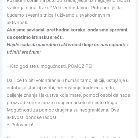
Poslednji korak na putu do sreće, jeste da negujemo radost
svakoga dana. Kako? Vrlo jednostavno. Potrebno je da
budemo svesni sitnica i uživamo u svakodnevnim
aktivnosti.
Ako smo savladali prethodne korake, onda smo spremni
da osetimo istinsku sreću.
Hajde sada da navedmo i aktivnosti koje će nas ispuniti i
učiniti srećnim:
– Kad god ste u mogućnosti, POMOZITE!
Da li će to biti volontiranje u humanitarnoj akciji, ustajanje u
autobusu starijoj osobi, propuštanje trudnice u redu,
deljenje znanja i iskustva koje imate, pomoći osobi da nađe
proizvod koji ne može u supermarketu ili nešto drugo.
Mogućnosti za pomoć drugima su neograničena. Ove
aktivosti donose radost.
– Putovanja!