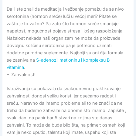
Da li ste znali da meditacija i vežbanje pomažu da se nivo
serotonina (hormon sreće) luči u većoj meri? Pitate se
zašto je to važno? Pa zato što hormon sreće smanjuje
napetost, mogućnost pojave stresa i lošeg raspoloženja.
Nažalost nekada naš organizam ne može da proizvede
dovoljnu količinu serotonina pa je potrebno uzimati
dodatne prirodne suplemente. Najbolji su oni čija formula
se zasniva na
S-adenozil metioninu i kompleksu B
vitamina
.
– Zahvalnost!
Istraživanja su pokazala da svakodnevno praktikovanje
zahvalnosti donosi veliku korist, jer osećamo radost i
sreću. Naravno da imamo probleme ali to ne znači da ne
treba da budemo zahvalni na onome što imamo. Zapišite ,
svaki dan, na papir bar 5 stvari na kojima ste danas
zahvalni. To može da bude bilo šta, na primer: osmeh koji
vam je neko uputio, talentu koji imate, uspehu koji ste