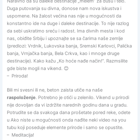
Naravno da su daleke destinacije „melem“ za dušu i telo.
Duga putovanja su divna, donose nam nova iskustva i
uspomene. Na žalost većina nas nije u mogućnosti da
konstantno ide na duge i daleke destinacije. To nije razlog
da sebi uskratimo sreću i radost. Ima divnih mesta i kod
nas, obiđite Srbiju i upoznajte se sa čarima naše zemlje
(predlozi: Vrdnik, Lukovska banja, Sremski Karlovci, Palićka
banja, Vrnjačka banja, Bela Crkva, kao i mnoge druge
destinacije). Kako kažu „Ko hoće nađe način!“. Razmsilite
gde biste mogli na vikend. 😊
– Priroda!
Bili mi svesni ili ne, beton zaista utiče na naše
raspoloženje
. Potrebno je otići u zelenilo. Vikend u prirodi
nije dovoljan da vi izdržite narednih godinu dana u gradu.
Potrudite se da svakoga dana prošetate pored reke, odete
u Ako niste u mogućnosti onda nađite neki video na you
tubu koji poseduje elemente prirode i samo se opustite.
– Meditacija!