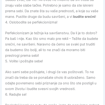
znaju vaše slabe tačke. Potrebno je samo da ste iskreni
prema sebi. Da znate šta su vaše prednosti, a koje su vaše
mane. Pustite druge da budu savršeni, a vi
budite srećni
!
4. Oslobodite se perfekcionizma!
Perfekcionizam je težnja ka savršenstvu. Da li je to dobro?
Pa baš i nije. Kao što smo malo pre rekli – Težite da budete
srećni, ne savršeni. Naravno da ćemo se svaki put truditi
da budemo što bolji, ali to ne znači da moramo biti
prestrogi prema sebi!
5. Volite i poštujte sebe!
Ako sami sebe poštujete, i drugi će vas poštovati. To ne
znači da treba da se ponašate oholo ili uobraženo. Samo
odajte povremeno sebi priznanje za ono što ste postigli u
svom životu i budite svesni svojih vrednosti.
6. Radujte se!