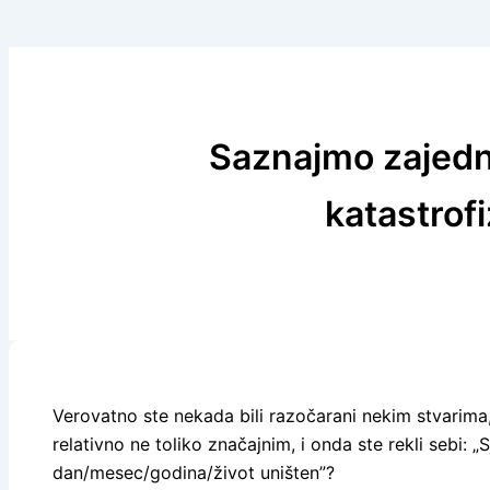
Saznajmo zajedn
katastrof
Verovatno ste nekada bili razočarani nekim stvarima,
relativno ne toliko značajnim, i onda ste rekli sebi: „
dan/mesec/godina/život uništen”?