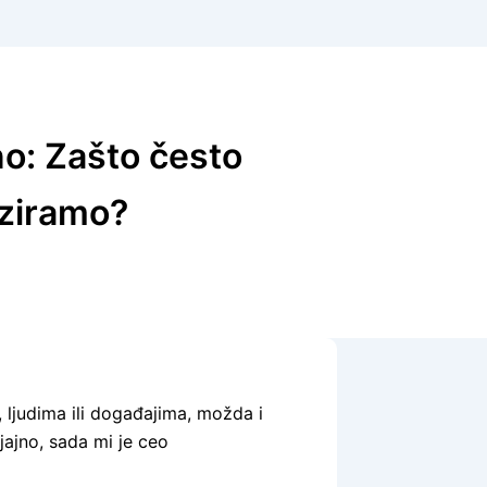
o: Zašto često
iziramo?
 ljudima ili događajima, možda i
Sjajno, sada mi je ceo