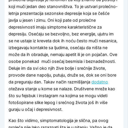
koji muči jedan deo stanovništva. To je ustvari prolećno-
letnja prezentacija sezonske depresije koja se češće
javlja u jesen i zimu. Oni koji pate od prolećne
depresivnosti imaju simptome karakteristične za
depresiju. Osećaju se bezvoljno, bez energije, ujutru im
se ne ustaje iz kreveta dok ih noću često muči nesanica,
izbegavaju kontakte sa ljudima, osećaju da ništa ne
može da ih obraduje, nemaju apetit ili je on pojačan. Ove
osobe ponekad muči osećaj besmisla i beznadežnosti.
Deluje im da svi oko njih žive bolje i srećnije živote,
provode dane napolju, putuju, druže se, dok se oni bore
da preguraju dan. Takav način razmišljanja
dodatno
otežava stanje u kome se nalaze. Društvene mreže kao
što su fejsbuk i instagram na kojima se mogu videti
fotošopirane slike lepog i srećnog života još ih više
guraju u očaj i depresivnost.
Kao što vidimo, simptomatologija je slična, pa ovog
proleća nije lako razaznati šta je u pitanju. Važno je da