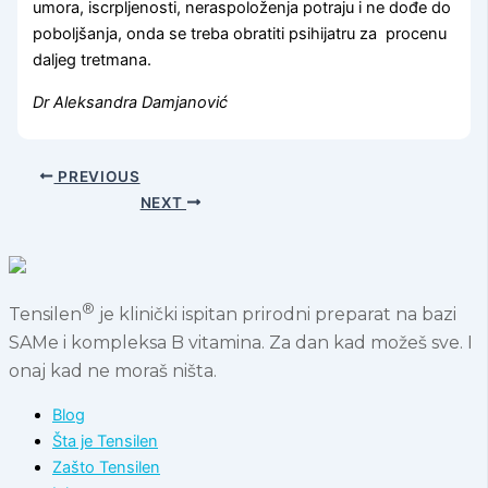
umora, iscrpljenosti, neraspoloženja potraju i ne dođe do
poboljšanja, onda se treba obratiti psihijatru za procenu
daljeg tretmana.
Dr Aleksandra Damjanović
PREVIOUS
NEXT
®
Tensilen
je klinički ispitan prirodni preparat na bazi
SAMe i kompleksa B vitamina. Za dan kad možeš sve. I
onaj kad ne moraš ništa.
Blog
Šta je Tensilen
Zašto Tensilen