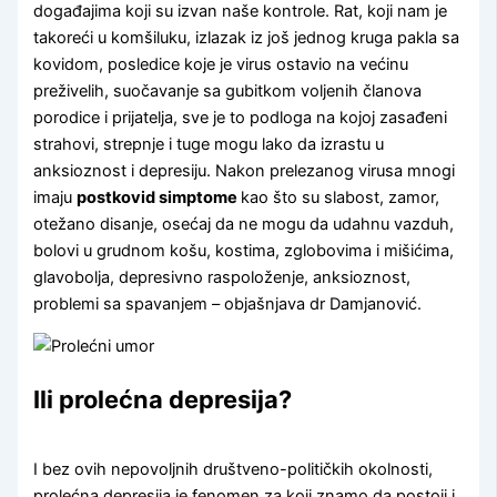
događajima koji su izvan naše kontrole. Rat, koji nam je
takoreći u komšiluku, izlazak iz još jednog kruga pakla sa
kovidom, posledice koje je virus ostavio na većinu
preživelih, suočavanje sa gubitkom voljenih članova
porodice i prijatelja, sve je to podloga na kojoj zasađeni
strahovi, strepnje i tuge mogu lako da izrastu u
anksioznost i depresiju. Nakon prelezanog virusa mnogi
imaju
postkovid simptome
kao što su slabost, zamor,
otežano disanje, osećaj da ne mogu da udahnu vazduh,
bolovi u grudnom košu, kostima, zglobovima i mišićima,
glavobolja, depresivno raspoloženje, anksioznost,
problemi sa spavanjem – objašnjava dr Damjanović.
Ili prolećna depresija?
I bez ovih nepovoljnih društveno-političkih okolnosti,
prolećna depresija je fenomen za koji znamo da postoji i