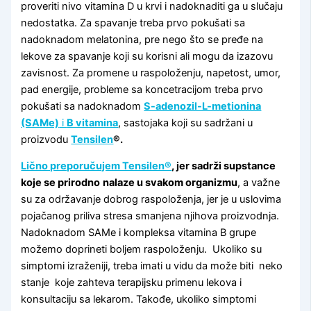
proveriti nivo vitamina D u krvi i nadoknaditi ga u slučaju
nedostatka. Za spavanje treba prvo pokušati sa
nadoknadom melatonina, pre nego što se pređe na
lekove za spavanje koji su korisni ali mogu da izazovu
zavisnost. Za promene u raspoloženju, napetost, umor,
pad energije, probleme sa koncetracijom treba prvo
pokušati sa nadoknadom
S-adenozil-L-metionina
(SAMe)
i
B vitamina
, sastojaka koji su sadržani u
proizvodu
Tensilen
®.
Lično preporučujem Tensilen®
, jer sadrži supstance
koje se prirodno
nalaze u svakom organizmu
, a važne
su za održavanje dobrog raspoloženja, jer je u uslovima
pojačanog priliva stresa smanjena njihova proizvodnja.
Nadoknadom SAMe i kompleksa vitamina B grupe
možemo doprineti boljem raspoloženju. Ukoliko su
simptomi izraženiji, treba imati u vidu da može biti neko
stanje koje zahteva terapijsku primenu lekova i
konsultaciju sa lekarom. Takođe, ukoliko simptomi