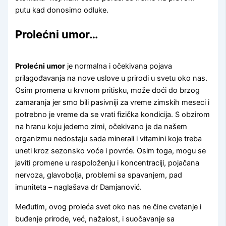
putu kad donosimo odluke.
Prolećni umor…
Prolećni umor
je normalna i očekivana pojava
prilagođavanja na nove uslove u prirodi u svetu oko nas.
Osim promena u krvnom pritisku, može doći do brzog
zamaranja jer smo bili pasivniji za vreme zimskih meseci i
potrebno je vreme da se vrati fizička kondicija. S obzirom
na hranu koju jedemo zimi, očekivano je da našem
organizmu nedostaju sada minerali i vitamini koje treba
uneti kroz sezonsko voće i povrće. Osim toga, mogu se
javiti promene u raspoloženju i koncentraciji, pojačana
nervoza, glavobolja, problemi sa spavanjem, pad
imuniteta – naglašava dr Damjanović.
Međutim, ovog proleća svet oko nas ne čine cvetanje i
buđenje prirode, već, nažalost, i suočavanje sa