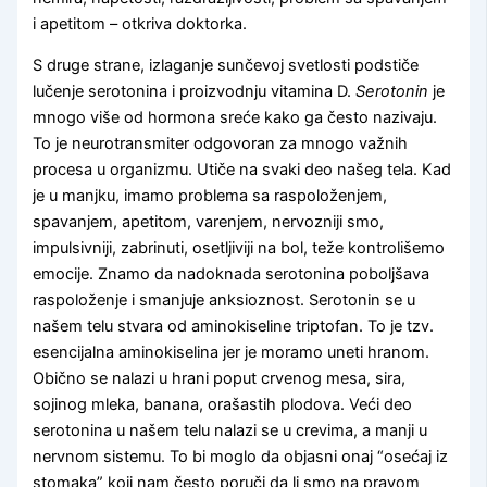
i apetitom – otkriva doktorka.
S druge strane, izlaganje sunčevoj svetlosti podstiče
lučenje serotonina i proizvodnju vitamina D.
Serotonin
je
mnogo više od hormona sreće kako ga često nazivaju.
To je neurotransmiter odgovoran za mnogo važnih
procesa u organizmu. Utiče na svaki deo našeg tela. Kad
je u manjku, imamo problema sa raspoloženjem,
spavanjem, apetitom, varenjem, nervozniji smo,
impulsivniji, zabrinuti, osetljiviji na bol, teže kontrolišemo
emocije. Znamo da nadoknada serotonina poboljšava
raspoloženje i smanjuje anksioznost. Serotonin se u
našem telu stvara od aminokiseline triptofan. To je tzv.
esencijalna aminokiselina jer je moramo uneti hranom.
Obično se nalazi u hrani poput crvenog mesa, sira,
sojinog mleka, banana, orašastih plodova. Veći deo
serotonina u našem telu nalazi se u crevima, a manji u
nervnom sistemu. To bi moglo da objasni onaj “osećaj iz
stomaka” koji nam često poruči da li smo na pravom