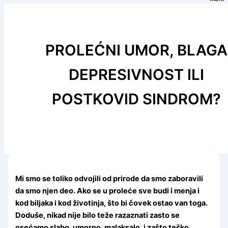
PROLEĆNI UMOR, BLAGA
DEPRESIVNOST ILI
POSTKOVID SINDROM?
Mi smo se toliko odvojili od prirode da smo zaboravili
da smo njen deo. Ako se u proleće sve budi i menja i
kod biljaka i kod životinja, što bi čovek ostao van toga.
Doduše, nikad nije bilo teže razaznati zasto se
osećamo slabo, umorno, malaksalo, i zašto teško