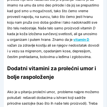
imamo na umu da smo deo prirode i da joj se prepustimo
kad god smo u mogućnosti, tako što ćemo vreme
provesti napolju, na suncu, tako što ćemo jesti hranu
koju nam pruža ovo doba godine i tako nadoknaditi sve
što telu nedostaje. Naše telo samo proizvodi
vitamin D
kada je koža izložena sunčevoj svetlosti, ali ga unosimo
u organizam i putem hrane. Znamo da je
vitamin D
važan za zdravlje kostiju ali se njegov nedostatak dovodi
i u vezu sa migrenom, opadanjem kose, depresijom,
čestim prehladama, bolovima u leđima i zglobovima.
Dodatni vitamini za prolećni umor i
bolje raspoloženje
Ako je u pitanju prolećni umor, probleme najpre možemo
pokušati rešavati dodacima u ishrani koji sadrže
prirodne sastojke (kao što ih naše telo proizvodi). Treba