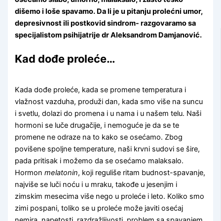
dišemo i loše spavamo. Da li je u pitanju prolećni umor,
depresivnost ili postkovid sindrom- razgovaramo sa
specijalistom psihijatrije dr Aleksandrom Damjanović.
Kad dođe proleće…
Kada dođe proleće, kada se promene temperatura i
vlažnost vazduha, produži dan, kada smo više na suncu
i svetlu, dolazi do promena i u nama i u našem telu. Naši
hormoni se luče drugačije, i nemoguće je da se te
promene ne odraze na to kako se osećamo. Zbog
povišene spoljne temperature, naši krvni sudovi se šire,
pada pritisak i možemo da se osećamo malaksalo.
Hormon
melatonin
, koji reguliše ritam budnost-spavanje,
najviše se luči noću i u mraku, takođe u jesenjim i
zimskim mesecima više nego u proleće i leto. Koliko smo
zimi pospani, toliko se u proleće može javiti osećaj
nemira, napetosti, razdražljivosti, problem sa spavanjem