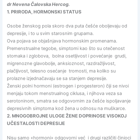
dr Nevena Čalovska Hercog.
1. PRIRODA, HORMONSKI STATUS
Osobe ženskog pola skoro dva puta češće oboljevaju od
depresije, i to u svim starosnim grupama.
Ova pojava se objašnjava hormonskim promenama.
Premenstrualne tegobe, simptomi kao što su otečenost
stomaka i zglobova, bolna osetljivost i povećanje grudi,
migrenozne glavobolje, anksioznost, razdražljivost,
plačljivost, telesno osećanje tromosti, ma koliko su
prolazne izjednačavaju se sa stanjem depresije.
Ženski polni hormoni (estrogen i progesteron) čiji se nivoi
menjaju tokom menstrualnog ciklusa, i njihova veza sa
serotoninom, smatra se odgovornim za češće ispoljavanje
depresivnih simptoma kod žena u odnosu na muškarce.
2. MNOGOBROJNE ULOGE ŽENE DOPRINOSE VISOKOJ
UČESTALOSTI DEPRESIJE
Nisu samo «hormoni» odgovorni već i drugi različiti činioci