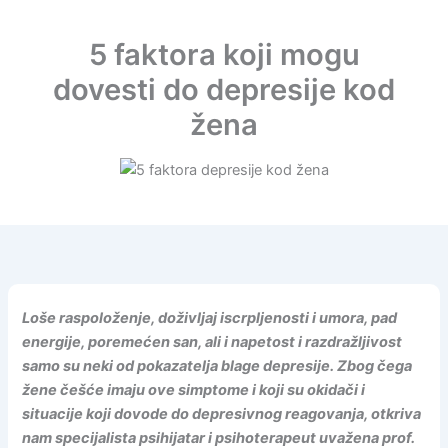
5 faktora koji mogu
dovesti do depresije kod
žena
Loše raspoloženje, doživljaj iscrpljenosti i umora, pad
energije, poremećen san, ali i napetost i razdražljivost
samo su neki od pokazatelja blage depresije. Zbog čega
žene češće imaju ove simptome i koji su okidači i
situacije koji dovode do depresivnog reagovanja, otkriva
nam specijalista psihijatar i psihoterapeut uvažena prof.