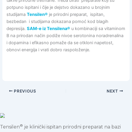
takve prirodne tretmane. Treba birati preparate koji su
potpuno ispitani i čije je dejstvo dokazano u brojnim
studijama
Tensilen®
je prirodni preparat, ispitan,
bezbedan i studijama dokazana pomoć kod blagih
depresija.
SAM-e iz Tensilena®
u kombinaciji sa vitaminom
B na prirodan način podiže nivoe serotonina noradrenalina
i dopamina i efikasno pomaže da se otkloni napetost,
obnovi energija i vrati dobro raspoloženje.
PREVIOUS
NEXT
®
Tensilen
je klinički ispitan prirodni preparat na bazi