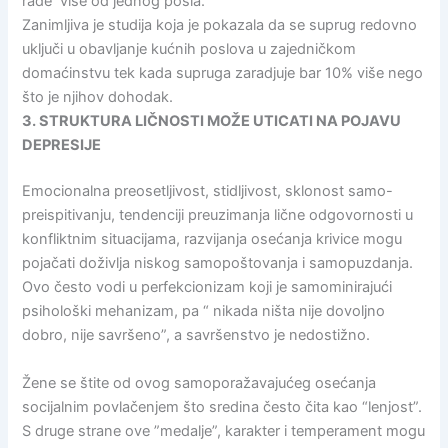
rade više od jednog posla.
Zanimljiva je studija koja je pokazala da se suprug redovno
uključi u obavljanje kućnih poslova u zajedničkom
domaćinstvu tek kada supruga zaradjuje bar 10% više nego
što je njihov dohodak.
3. STRUKTURA LIČNOSTI MOŽE UTICATI NA POJAVU
DEPRESIJE
Emocionalna preosetljivost, stidljivost, sklonost samo-
preispitivanju, tendenciji preuzimanja lične odgovornosti u
konfliktnim situacijama, razvijanja osećanja krivice mogu
pojačati doživlja niskog samopoštovanja i samopuzdanja.
Ovo često vodi u perfekcionizam koji je samominirajući
psihološki mehanizam, pa “ nikada ništa nije dovoljno
dobro, nije savršeno”, a savršenstvo je nedostižno.
Žene se štite od ovog samoporažavajućeg osećanja
socijalnim povlačenjem što sredina često čita kao “lenjost”.
S druge strane ove ”medalje”, karakter i temperament mogu