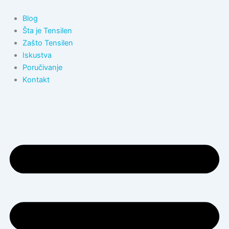
Пређи
на
Blog
садржај
Šta je Tensilen
Zašto Tensilen
Iskustva
Poručivanje
Kontakt