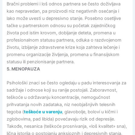
Bračni problemi i loš odnos partnera se često doživljava
kao nepravedan, pa proizvodi niz negativnih osećanja i
lako može uvesti u depresivno stanje. Posebno osetljive
tačke u partnerskom odnosu su početak zajedničkog
života pod istim krovom, dobijanje deteta, promena u
profesionalnom statusu partnera, odluka o razdvojenom
životu, izbijanje zdravstvene krize koja zahteva lečenje i
promenu organizacije življenja, promena u finansijskom
statusu ili penzionisanje partnera.
5. MENOPAUZA
Psihološki znaci se često ogledaju u padu interesovanja za
sadržaje i odnose koji su ranije postojali. Zaboravnost,
teškoće u održavanju koncentracije, nemogućnost
prihvatanja novih zadataka, niz neobjašnjivih telesnih
tegoba (
teškoće u varenju
, glavobolje, bolovi u kičmi i
zglobovima, pad libida) povećavaju rizik od depresije.
Takođe, nesanica (teškoće prosnivanja, «loš kvalitet» sna),
lična istorija o postojanju anksioznih i depresivnih stanja,