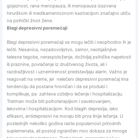
gojaznost, rana menopauza, ili menopauza izazvana
hirurškom ili medikamentoznom kastracijom značajno utiču
na psihički život žene.
Blagi depresivni poremećaji
Blagi depresivni poremećaji se mogu lečiti i neophodno ih je
lečiti. Nesanica, nezadovoljstvo, zamor, neobjašnjive
telesne tegobe, neraspoloženje, doživljaj psihičke napetosti
ili praznine, povlačenje iz društvenog života, ali i
razdražljivost i uznemirenost predstavljaju alarm. Važno je
reagovati na vreme, jer nelečeni depresivni poremećaj ima
tendenciju da postane hroničan i da se produbi i
komplikuje, pa zahteva ozbiljno lečenje i hospitalizaciju.
Tretman može biti psihoterapijiom i savetovanjem,
lekovima i hospitalizacijom. Kod blagih depresija, iako
efikasni, antidepresivi ne moraju biti prva linija lečenja. U
poslednjih nekoliko godina raste popularnost prirodnih
suplemenata, ali postoji ograničen nivo dokaza za mnoge