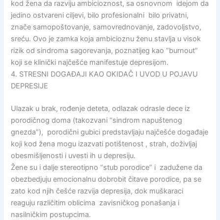
kod žena da razviju ambicioznost, sa osnovnom idejom da
jedino ostvareni ciljevi, bilo profesionalni bilo privatni,
znače samopoštovanje, samovrednovanje, zadovoljstvo,
sreću. Ovo je zamka koja ambicioznu ženu stavlja u visok
rizik od sindroma sagorevanja, poznatijeg kao “burnout”
koji se klinički najčešće manifestuje depresijom.
4. STRESNI DOGAĐAJI KAO OKIDAČ I UVOD U POJAVU
DEPRESIJE
Ulazak u brak, rođenje deteta, odlazak odrasle dece iz
porodičnog doma (takozvani “sindrom napuštenog
gnezda”), porodični gubici predstavljaju najčešće događaje
koji kod žena mogu izazvati potištenost , strah, doživljaj
obesmišljenosti i uvesti ih u depresiju.
Žene su i dalje stereotipno “stub porodice” i zadužene da
obezbedjuju emocionalnu dobrobit čitave porodice, pa se
zato kod njih češće razvija depresija, dok muškaraci
reaguju različitim oblicima zavisničkog ponašanja i
nasilničkim postupcima.