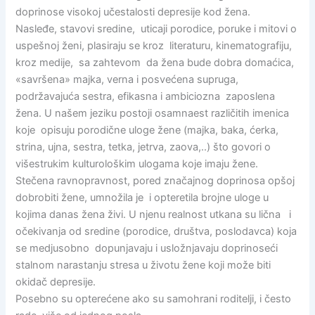
doprinose visokoj učestalosti depresije kod žena.
Nasleđe, stavovi sredine, uticaji porodice, poruke i mitovi o
uspešnoj ženi, plasiraju se kroz literaturu, kinematografiju,
kroz medije, sa zahtevom da žena bude dobra domaćica,
«savršena» majka, verna i posvećena supruga,
podržavajuća sestra, efikasna i ambiciozna zaposlena
žena. U našem jeziku postoji osamnaest različitih imenica
koje opisuju porodične uloge žene (majka, baka, ćerka,
strina, ujna, sestra, tetka, jetrva, zaova,..) što govori o
višestrukim kulturološkim ulogama koje imaju žene.
Stečena ravnopravnost, pored značajnog doprinosa opšoj
dobrobiti žene, umnožila je i opteretila brojne uloge u
kojima danas žena živi. U njenu realnost utkana su lična i
očekivanja od sredine (porodice, društva, poslodavca) koja
se medjusobno dopunjavaju i usložnjavaju doprinoseći
stalnom narastanju stresa u životu žene koji može biti
okidač depresije.
Posebno su opterećene ako su samohrani roditelji, i često