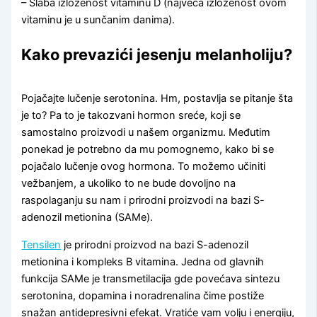
– Slaba izloženost vitaminu D (najveća izloženost ovom
vitaminu je u sunčanim danima).
Kako prevazići jesenju melanholiju?
Pojačajte lučenje serotonina. Hm, postavlja se pitanje šta
je to? Pa to je takozvani hormon sreće, koji se
samostalno proizvodi u našem organizmu. Međutim
ponekad je potrebno da mu pomognemo, kako bi se
pojačalo lučenje ovog hormona. To možemo učiniti
vežbanjem, a ukoliko to ne bude dovoljno na
raspolaganju su nam i prirodni proizvodi na bazi S-
adenozil metionina (SAMe).
Tensilen
je prirodni proizvod na bazi S-adenozil
metionina i kompleks B vitamina. Jedna od glavnih
funkcija SAMe je transmetilacija gde povećava sintezu
serotonina, dopamina i noradrenalina čime postiže
snažan antidepresivni efekat. Vratiće vam volju i energiju,