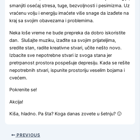
smanjiti osećaj stresa, tuge, bezvoljnosti i pesimizma. Uz
vraćenu volju i energiju imaćete više snage da izađete na
kraj sa svojim obavezama i problemima.
Neka loše vreme ne bude prepreka da dobro iskoristite
dan. Slušajte muziku, izađite sa svojim prijateljima,
sredite stan, radite kreativne stvari, učite nešto novo.
Izbacite sve nepotrebne stvari iz svoga stana jer
pretrpanost prostora pospešuje depresiju. Kada se rešite
nepotrebnih stvari, ispunite prostoriju veselim bojama i
cvećem.
Pokrenite se!
Akcija!
Kiša, hladno. Pa šta? Koga danas zovete u šetnju? 🙂
PREVIOUS