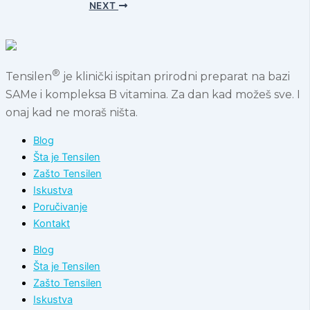
NEXT
®
Tensilen
je klinički ispitan prirodni preparat na bazi
SAMe i kompleksa B vitamina. Za dan kad možeš sve. I
onaj kad ne moraš ništa.
Blog
Šta je Tensilen
Zašto Tensilen
Iskustva
Poručivanje
Kontakt
Blog
Šta je Tensilen
Zašto Tensilen
Iskustva