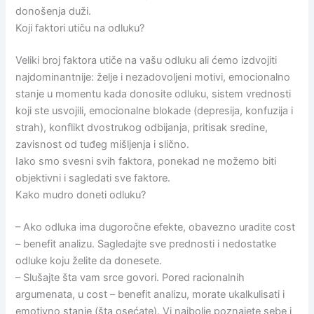
donošenja duži.
Koji faktori utiču na odluku?
Veliki broj faktora utiče na vašu odluku ali ćemo izdvojiti
najdominantnije: želje i nezadovoljeni motivi, emocionalno
stanje u momentu kada donosite odluku, sistem vrednosti
koji ste usvojili, emocionalne blokade (depresija, konfuzija i
strah), konflikt dvostrukog odbijanja, pritisak sredine,
zavisnost od tuđeg mišljenja i slično.
Iako smo svesni svih faktora, ponekad ne možemo biti
objektivni i sagledati sve faktore.
Kako mudro doneti odluku?
– Ako odluka ima dugoročne efekte, obavezno uradite cost
– benefit analizu. Sagledajte sve prednosti i nedostatke
odluke koju želite da donesete.
– Slušajte šta vam srce govori. Pored racionalnih
argumenata, u cost – benefit analizu, morate ukalkulisati i
emotivno stanje (šta osećate). Vi najbolje poznajete sebe i