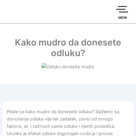
Пређи
на
садржај
MENI
Kako mudro da donesete
odluku?
Pitate se kako mudro da donesete odluku? Slažemo se,
donošenje odluke nije lak zadatak, zavisi od mnogo
faktora, ali i važnosti same odluke i njenih posledica.
Ukoliko je efekat odluke dugotrajan onda je i proces