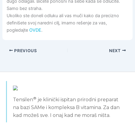
dugo odlagali. Bićete ponosni na sebe kada se odlučite.
Samo bez straha.
Ukoliko ste doneli odluku ali vas muči kako da precizno
definišete svoj naredni cilj, imamo rešenje za vas,
pogledajte
OVDE
.
PREVIOUS
NEXT
®
Tensilen
je klinički ispitan prirodni preparat
na bazi SAMe i kompleksa B vitamina. Za dan
kad možeš sve. I onaj kad ne moraš ništa.