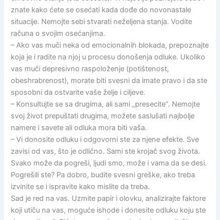
znate kako ćete se osećati kada dođe do novonastale
situacije. Nemojte sebi stvarati neželjena stanja. Vodite
računa o svojim osećanjima.
– Ako vas muči neka od emocionalnih blokada, prepoznajte
koja je i radite na njoj u procesu donošenja odluke. Ukoliko
vas muči depresivno raspoloženje (potištenost,
obeshrabrenost), morate biti svesni da imate pravo i da ste
sposobni da ostvarite vaše želje i ciljeve.
– Konsultujte se sa drugima, ali sami „presecite“. Nemojte
svoj život prepuštati drugima, možete saslušati najbolje
namere i savete ali odluka mora biti vaša.
– Vi donosite odluku i odgovorni ste za njene efekte. Sve
zavisi od vas, što je odlično. Sami ste krojač svog života.
Svako može da pogreši, ljudi smo, može i vama da se desi.
Pogrešili ste? Pa dobro, budite svesni greške, ako treba
izvinite se i ispravite kako mislite da treba.
Sad je red na vas. Uzmite papir i olovku, analizirajte faktore
koji utiču na vas, moguće ishode i donesite odluku koju ste