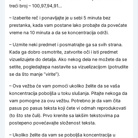
treći broj – 100,97,94,91…
– Izaberite reč i ponavljajte je u sebi 5 minuta bez
prestanka, kada vam postane lako probajte da povećate
vreme na 10 minuta a da se koncentracija održi.
– Uzmite neki predmet i posmatrajte ga sa svih strana.
Kada ga dobro osmotrite, zatvorite oči i isti predmet
vizuelizujete do detalja. Ako nekog dela ne možete da se
setite, pogledajtepa nastavite sa vizuelizacijom (potrudite
se da što manje “virite”).
– Ova vežba će vam pomoći ukoliko želite da se vaša
koncentracija poboljša u toku slušanja. Pitajte nekoga da
vam pomogne za ovu vežbu. Potrebno je da vam čita
pasus po pasus teksta koji ćete vi odmah reprodukovati
(to što ste čuli). Prvo krenite sa lakšim tekstovima pa
postepeno povećavajte složenost teksta.
– Ukoliko želite da vam se poboljša koncentracija u