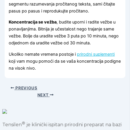
segmentu razumevanja pročitanog teksta, sami čitajte
pasus po pasus i reprodukujte pročitano.
Koncentracija se vežba
, budite uporni i radite vežbe u
ponavljanjima. Bitnija je učestalost nego trajanje same
vežbe. Bolje da uradite vežbe 3 puta po 10 minuta, nego
odjednom da uradite vežbe od 30 minuta.
Ukoliko nemate vremena postoje i
prirodni suplementi
koji vam mogu pomoći da se vaša koncentracija podigne
na visok nivo.
PREVIOUS
NEXT
®
Tensilen
je klinički ispitan prirodni preparat na bazi