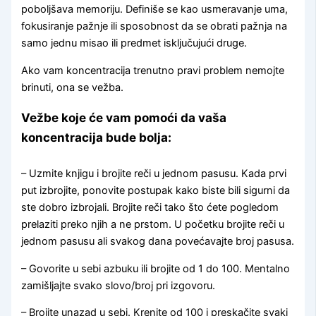
poboljšava memoriju. Definiše se kao usmeravanje uma,
fokusiranje pažnje ili sposobnost da se obrati pažnja na
samo jednu misao ili predmet isključujući druge.
Ako vam koncentracija trenutno pravi problem nemojte
brinuti, ona se vežba.
Vežbe koje će vam pomoći da vaša
koncentracija bude bolja
:
– Uzmite knjigu i brojite reči u jednom pasusu. Kada prvi
put izbrojite, ponovite postupak kako biste bili sigurni da
ste dobro izbrojali. Brojite reči tako što ćete pogledom
prelaziti preko njih a ne prstom. U početku brojite reči u
jednom pasusu ali svakog dana povećavajte broj pasusa.
– Govorite u sebi azbuku ili brojite od 1 do 100. Mentalno
zamišljajte svako slovo/broj pri izgovoru.
– Brojite unazad u sebi. Krenite od 100 i preskačite svaki