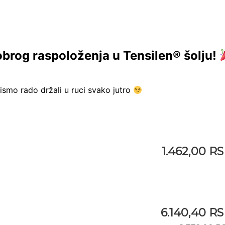
dobrog raspoloženja u Tensilen® šolju!
ismo rado držali u ruci svako jutro
1.462,00 R
6.140,40 R