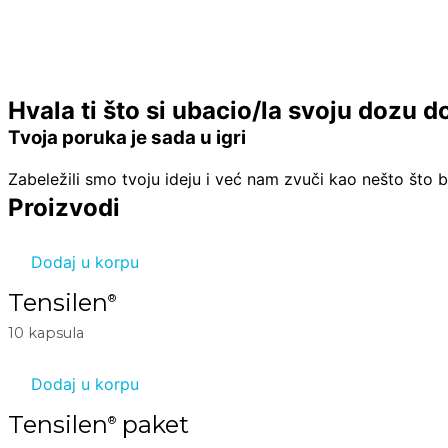
Hvala ti što si ubacio/la svoju dozu 
Tvoja poruka je sada u igri
Zabeležili smo tvoju ideju i već nam zvuči kao nešto što b
Proizvodi
Dodaj u korpu
Tensilen
®
10 kapsula
Dodaj u korpu
Tensilen
paket
®