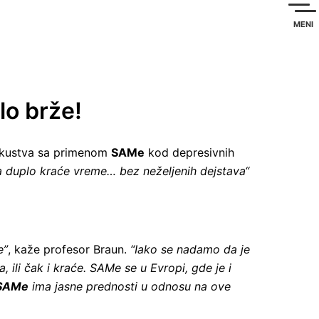
MENI
lo brže!
e iskustva sa primenom
SAMe
kod depresivnih
 za duplo kraće vreme… bez ne
željenih dejstava“
e”
, kaže profesor Braun.
“Iako se nadamo da je
 ili čak i kraće. SAMe se u Evropi, gde je i
SAMe
ima jasne prednosti u odnosu na ove