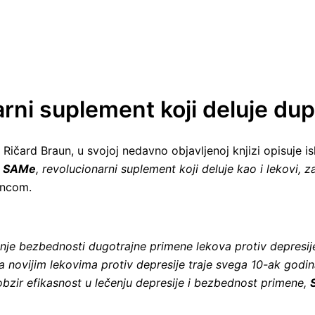
ni suplement koji deluje dup
 dr Ričard Braun, u svojoj nedavno objavljenoj knjizi opisuj
:
SAMe
, revolucionarni suplement koji deluje kao i lekovi,
ancom.
anje bezbednosti dugotrajne primene lekova protiv depresij
 novijim lekovima protiv depresije traje svega 10-ak godina,
obzir efikasnost u lečenju depresije i bezbednost primene,