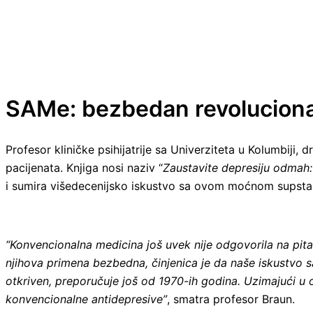
SAMe: bezbedan revolucionar
Profesor kliničke psihijatrije sa Univerziteta u Kolumbiji,
pacijenata. Knjiga nosi naziv “
Zaustavite depresiju odmah
i sumira višedecenijsko iskustvo sa ovom moćnom supst
“Konvencionalna medicina još uvek nije odgovorila na pit
njihova primena bezbedna, činjenica je da naše iskustvo sa
otkriven, preporučuje još od 1970-ih godina. Uzimajući u 
konvencionalne antidepresive”
, smatra profesor Braun.