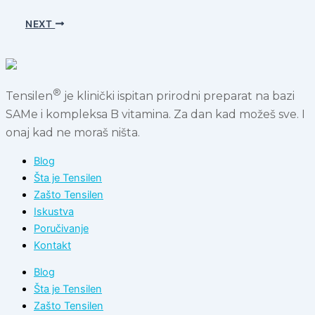
NEXT
®
Tensilen
je klinički ispitan prirodni preparat na bazi
SAMe i kompleksa B vitamina. Za dan kad možeš sve. I
onaj kad ne moraš ništa.
Blog
Šta je Tensilen
Zašto Tensilen
Iskustva
Poručivanje
Kontakt
Blog
Šta je Tensilen
Zašto Tensilen