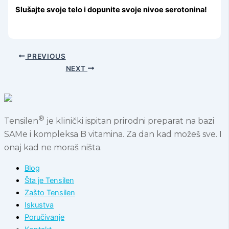
Slušajte svoje telo i dopunite svoje nivoe serotonina!
PREVIOUS
NEXT
®
Tensilen
je klinički ispitan prirodni preparat na bazi
SAMe i kompleksa B vitamina. Za dan kad možeš sve. I
onaj kad ne moraš ništa.
Blog
Šta je Tensilen
Zašto Tensilen
Iskustva
Poručivanje