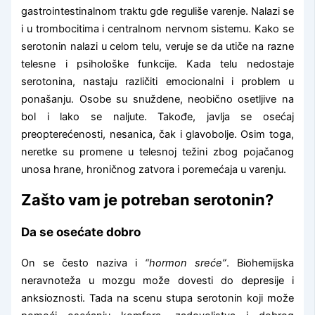
gastrointestinalnom traktu gde reguliše varenje. Nalazi se
i u trombocitima i centralnom nervnom sistemu. Kako se
serotonin nalazi u celom telu, veruje se da utiče na razne
telesne i psihološke funkcije. Kada telu nedostaje
serotonina, nastaju različiti emocionalni i problem u
ponašanju. Osobe su snuždene, neobično osetljive na
bol i lako se naljute. Takođe, javlja se osećaj
preopterećenosti, nesanica, čak i glavobolje. Osim toga,
neretke su promene u telesnoj težini zbog pojačanog
unosa hrane, hroničnog zatvora i poremećaja u varenju.
Zašto vam je potreban serotonin?
Da se osećate dobro
On se često naziva i
“hormon sreće”
. Biohemijska
neravnoteža u mozgu može dovesti do depresije i
anksioznosti. Tada na scenu stupa serotonin koji može