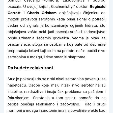
pomoći osećanju komfora, zadovoljstva i dobrog
osećaja. U svojoj knjizi „Biochemistry,” doktori
Reginald
Garrett
i
Charls Grisham
objašnjavaju činjenicu da
mozak proizvodi serotonin kada primi signal o potrebi.
Jedan od signala je konzumiranje ugljenih hidrata, što
objašnjava zašto neki ljudi osećaju sreću i zadovoljstvo
posle uzimanja šećernih grickalica. Veoma je bitan za
osećaj sreće, stoga se osobama koji pate od depresije
preporučuju lekovi koji će im na prirodni način podići nivo
serotonina u mozgu, i time smanjiti simptome.
Da budete relaksirani
Studije pokazuju da se niski nivoi serotonina povezuju sa
napetošću. Osobe koje imaju nizak nivo serotonina su
iritabilne, razdražljive i imaju čak problema sa pažnjom i
fokusiranjem. Serotonin u tom smislu pomaže da se
osobe osećaju relaksirano i zadovoljno. Kao i drugi
hormoni u mozgu i serotonin ima najpovoljnije efekte kad