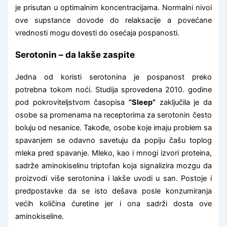
je prisutan u optimalnim koncentracijama. Normalni nivoi
ove supstance dovode do relaksacije a povećane
vrednosti mogu dovesti do osećaja pospanosti.
Serotonin – da lakše zaspite
Jedna od koristi serotonina je pospanost preko
potrebna tokom noći. Studija sprovedena 2010. godine
pod pokroviteljstvom časopisa
“Sleep”
zaključila je da
osobe sa promenama na receptorima za serotonin često
boluju od nesanice. Takođe, osobe koje imaju problem sa
spavanjem se odavno savetuju da popiju čašu toplog
mleka pred spavanje. Mleko, kao i mnogi izvori proteina,
sadrže aminokiselinu triptofan koja signalizira mozgu da
proizvodi više serotonina i lakše uvodi u san. Postoje i
predpostavke da se isto dešava posle konzumiranja
većih količina ćuretine jer i ona sadrži dosta ove
aminokiseline.