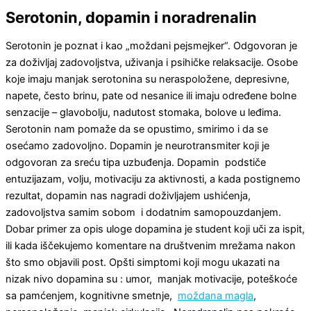
Serotonin, dopamin i noradrenalin
Serotonin je poznat i kao „moždani pejsmejker“. Odgovoran je
za doživljaj zadovoljstva, uživanja i psihičke relaksacije. Osobe
koje imaju manjak serotonina su neraspoložene, depresivne,
napete, često brinu, pate od nesanice ili imaju određene bolne
senzacije – glavobolju, nadutost stomaka, bolove u leđima.
Serotonin nam pomaže da se opustimo, smirimo i da se
osećamo zadovoljno. Dopamin je neurotransmiter koji je
odgovoran za sreću tipa uzbuđenja. Dopamin podstiče
entuzijazam, volju, motivaciju za aktivnosti, a kada postignemo
rezultat, dopamin nas nagradi doživljajem ushićenja,
zadovoljstva samim sobom i dodatnim samopouzdanjem.
Dobar primer za opis uloge dopamina je student koji uči za ispit,
ili kada iščekujemo komentare na društvenim mrežama nakon
što smo objavili post. Opšti simptomi koji mogu ukazati na
nizak nivo dopamina su : umor, manjak motivacije, poteškoće
sa pamćenjem, kognitivne smetnje,
moždana magla
,