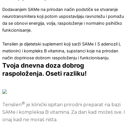
Dodavanjem SAMe na prirodan način podstiče se stvaranje
neurotransmitera koji potom uspostavljaju ravnotežu i pomažu
da se obnovi energija, volja, raspoloženje i normalno psihičko
funkcionisanje.
Tensilen je dijetetski suplement koji sarži SAMe ( S adenozil L
metionin) i kompleks B vitamina, supstanci koje na prirodan
način doprinose dobrom raspoloženju i funkcionisanju.
Tvoja dnevna doza dobrog
raspoloženja. Oseti razliku!
®
Tensilen
je klinički ispitan prirodni preparat na bazi
SAMe i kompleksa B vitamina. Za dan kad možeš sve. I
onaj kad ne moraš ništa.