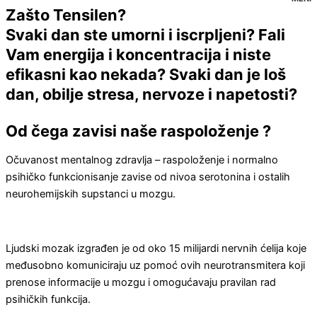
Zašto Tensilen?
Svaki dan ste umorni i iscrpljeni? Fali
Vam energija i koncentracija i niste
efikasni kao nekada? Svaki dan je loš
dan, obilje stresa, nervoze i napetosti?
Od čega zavisi naše raspoloženje ?
Očuvanost mentalnog zdravlja – raspoloženje i normalno
psihičko funkcionisanje zavise od nivoa serotonina i ostalih
neurohemijskih supstanci u mozgu.
Ljudski mozak izgrađen je od oko 15 milijardi nervnih ćelija koje
međusobno komuniciraju uz pomoć ovih neurotransmitera koji
prenose informacije u mozgu i omogućavaju pravilan rad
psihičkih funkcija.