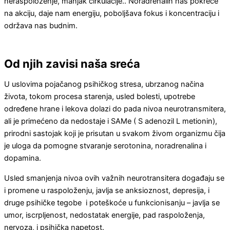
neraspoloženje, manjak cirkulacije.. Noradrenalin nas pokreće
na akciju, daje nam energiju, poboljšava fokus i koncentraciju i
održava nas budnim.
Od njih zavisi naša sreća
U uslovima pojačanog psihičkog stresa, ubrzanog načina
života, tokom procesa starenja, usled bolesti, upotrebe
određene hrane i lekova dolazi do pada nivoa neurotransmitera,
ali je primećeno da nedostaje i SAMe ( S adenozil L metionin),
prirodni sastojak koji je prisutan u svakom živom organizmu čija
je uloga da pomogne stvaranje serotonina, noradrenalina i
dopamina.
Usled smanjenja nivoa ovih važnih neurotransitera događaju se
i promene u raspoloženju, javlja se anksioznost, depresija, i
druge psihičke tegobe i poteškoće u funkcionisanju – javlja se
umor, iscrpljenost, nedostatak energije, pad raspoloženja,
nervoza, i psihička napetost.