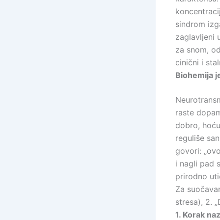
koncentraci
sindrom izg
zaglavljeni
za snom, od
cinični i st
Biohemija j
Neurotransm
raste dopam
dobro, hoću
reguliše san
govori: „ovo
i nagli pad
prirodno uti
Za suočavan
stresa), 2.
1. Korak na