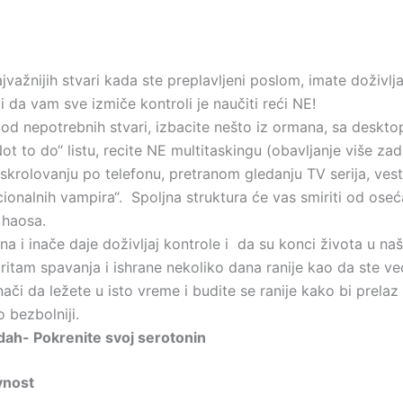
važnijih stvari kada ste preplavljeni poslom, imate doživlja
 i da vam sve izmiče kontroli je naučiti reći NE!
 od nepotrebnih stvari, izbacite nešto iz ormana, sa deskto
ot to do“ listu, recite NE multitaskingu (obavljanje više za
skrolovanju po telefonu, pretranom gledanju TV serija, vesti
ionalnih vampira“. Spoljna struktura će vas smiriti od oseć
 haosa.
ina i inače daje doživljaj kontrole i da su konci života u n
 ritam spavanja i ishrane nekoliko dana ranije kao da ste ve
nači da ležete u isto vreme i budite se ranije kako bi prela
o bezbolniji.
dah- Pokrenite svoj serotonin
ivnost