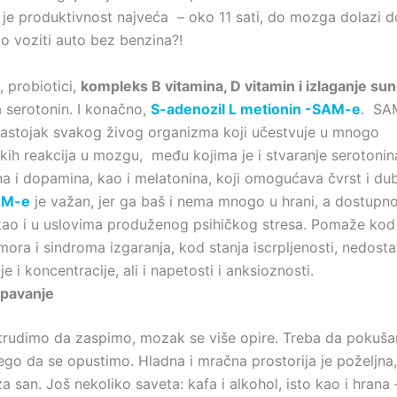
je produktivnost najveća – oko 11 sati, do mozga dolazi d
to voziti auto bez benzina?!
 probiotici,
kompleks B vitamina, D vitamin i izlaganje su
a serotonin. I konačno,
S-adenozil L metionin -SAM-e
. SA
 sastojak svakog živog organizma koji učestvuje u mnogo
kih reakcija u mozgu, među kojima je i stvaranje serotonin
na i dopamina, kao i melatonina, koji omogućava čvrst i du
AM-e
je važan, jer ga baš i nema mnogo u hrani, a dostupn
ao i u uslovima produženog psihičkog stresa. Pomaže kod
mora i sindroma izgaranja, kod stanja iscrpljenosti, nedost
je i koncentracije, ali i napetosti i anksioznosti.
spavanje
 trudimo da zaspimo, mozak se više opire. Treba da pokuš
go da se opustimo. Hladna i mračna prostorija je poželjna,
a san. Još nekoliko saveta: kafa i alkohol, isto kao i hrana