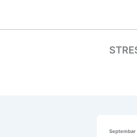
Пређи
на
садржај
STRES
Septembar 