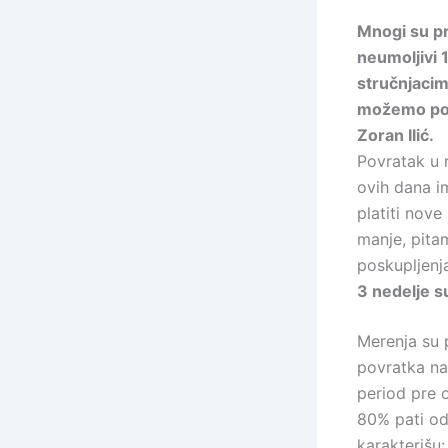
Mnogi su pr
neumoljivi 
stručnjacim
možemo podn
Zoran Ilić.
Povratak u 
ovih dana i
platiti nove
manje, pitam
poskupljen
3 nedelje s
Merenja su 
povratka na 
period pre 
80% pati od
karakterišu: