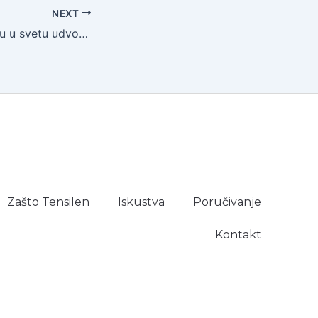
NEXT
Napetost i stres su u svetu udvostručeni. Ko je u riziku?
Zašto Tensilen
Iskustva
Poručivanje
Kontakt