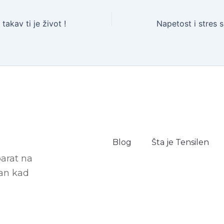
 takav ti je život !
Blog
Šta je Tensilen
parat na
dan kad