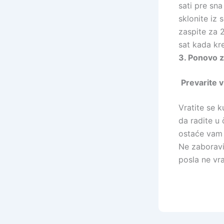
sati pre sn
sklonite iz 
zaspite za 2
sat kada kre
3. Ponovo z
Prevarite 
Vratite se 
da radite u 
ostaće vam 
Ne zaboravi
posla ne vra