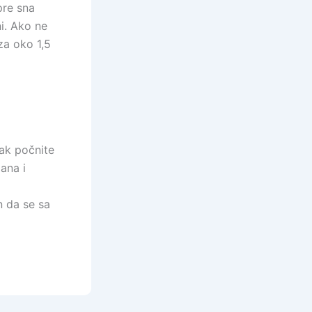
pre sna
ni. Ako ne
za oko 1,5
ak počnite
ana i
n da se sa