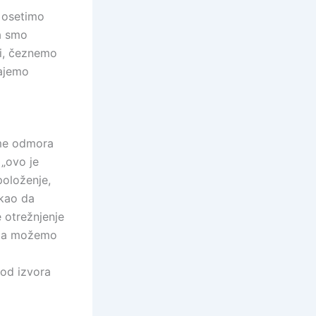
 osetimo
a smo
ni, čeznemo
tajemo
eme odmora
„ovo je
položenje,
 kao da
e otrežnjenje
e da možemo
 od izvora