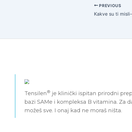
PREVIOUS
Kakve su ti misli-
®
Tensilen
je klinički ispitan prirodni pre
bazi SAMe i kompleksa B vitamina. Za 
možeš sve. I onaj kad ne moraš ništa.