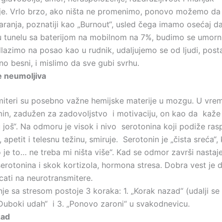
je. Vrlo brzo, ako ništa ne promenimo, ponovo možemo da
aranja, poznatiji kao „Burnout“, usled čega imamo osećaj d
 u tunelu sa baterijom na mobilnom na 7%, budimo se umor
lazimo na posao kao u rudnik, udaljujemo se od ljudi, pos
alno besni, i mislimo da sve gubi svrhu.
e neumoljiva
iteri su posebno važne hemijske materije u mozgu. U vr
in, zadužen za zadovoljstvo i motivaciju, on kao da kaže 
 još“. Na odmoru je visok i nivo serotonina koji podiže ras
, apetit i telesnu težinu, smiruje. Serotonin je „čista sreća“,
 je to… ne treba mi ništa više“. Kad se odmor završi nastaj
 serotonina i skok kortizola, hormona stresa. Dobra vest j
cati na neurotransmitere.
je sa stresom postoje 3 koraka: 1. „Korak nazad“ (udalji se
 „Duboki udah“ i 3. „Ponovo zaroni“ u svakodnevicu.
zad