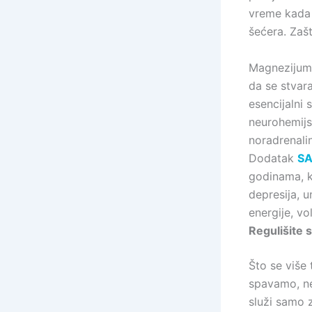
vreme kada 
šećera. Zaš
Magnezijum,
da se stvar
esencijalni
neurohemijs
noradrenali
Dodatak
S
godinama, k
depresija, u
energije, vol
Regulišite 
Što se više
spavamo, ne
služi samo z