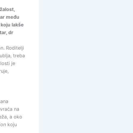
žalost,
mbar među
 koju lakše
ar, dr
. Roditelji
blja, treba
losti je
uje,
dana
 vraća na
eža, a oko
ion
koju