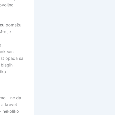
ovoljno
ncu
pomažu
M-e je
a,
bok san.
ost opada sa
 blagih
atka
amo – ne da
 a krevet
 – nekoliko