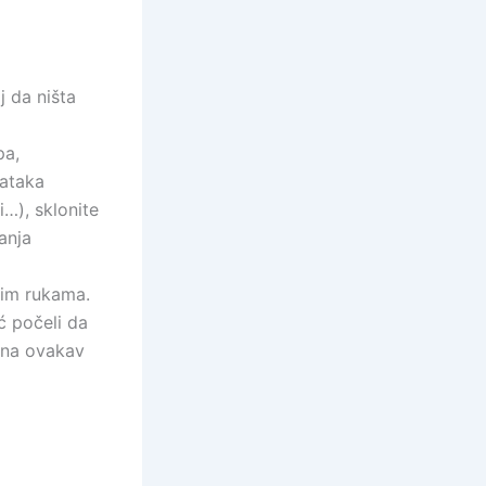
j da ništa
pa,
dataka
…), sklonite
anja
ašim rukama.
ć počeli da
z na ovakav