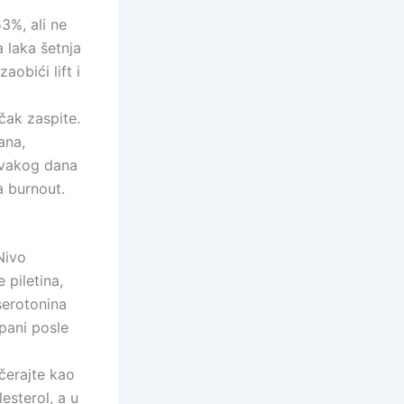
3%, ali ne
 laka šetnja
aobići lift i
čak zaspite.
ana,
 svakog dana
a burnout.
Nivo
piletina,
 serotonina
spani posle
ečerajte kao
esterol, a u