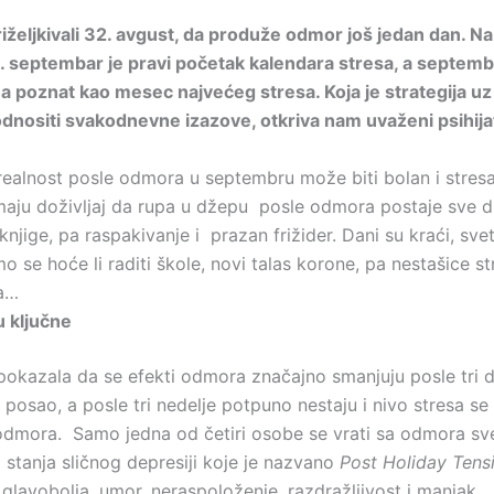
iželjkivali 32. avgust, da produže odmor još jedan dan. Na
1. septembar je pravi početak kalendara stresa, a septe
a poznat kao mesec najvećeg stresa. Koja je strategija uz
ositi svakodnevne izazove, otkriva nam uvaženi psihijat
realnost posle odmora u septembru može biti bolan i stresan
maju doživljaj da rupa u džepu posle odmora postaje sve du
 knjige, pa raspakivanje i prazan frižider. Dani su kraći, svet
o se hoće li raditi škole, novi talas korone, pa nestašice str
ja…
u ključne
pokazala da se efekti odmora značajno smanjuju posle tri 
posao, a posle tri nedelje potpuno nestaju i nivo stresa se
odmora. Samo jedna od četiri osobe se vrati sa odmora sv
 stanja sličnog depresiji koje je nazvano
Post Holiday Tens
 glavobolja, umor, neraspoloženje, razdražljivost i manjak