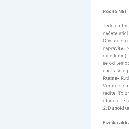
Recite NE!
Jedna od naj
nećete stići
Očistite sto
napravite „N
odjednom), 
se od „emoc
unutrašnjeg
Rutina-
Rut
Vratite se u
radite. To z
ritam bio št
2. Duboki u
Fizička akt