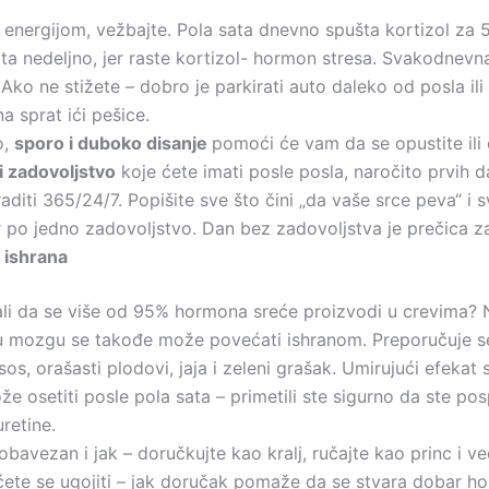
 energijom, vežbajte. Pola sata dnevno spušta kortizol za 5
ta nedeljno, jer raste kortizol- hormon stresa. Svakodnevna
 Ako ne stižete – dobro je parkirati auto daleko od posla ili z
a sprat ići pešice.
o,
sporo i duboko disanje
pomoći će vam da se opustite ili 
 i zadovoljstvo
koje ćete imati posle posla, naročito prvih d
aditi 365/24/7. Popišite sve što čini „da vaše srce peva“ i
ar po jedno zadovoljstvo. Dan bez zadovoljstva je prečica z
 ishrana
nali da se više od 95% hormona sreće proizvodi u crevima? 
u mozgu se takođe može povećati ishranom. Preporučuje se 
losos, orašasti plodovi, jaja i zeleni grašak. Umirujući efekat
e osetiti posle pola sata – primetili ste sigurno da ste po
uretine.
obavezan i jak – doručkujte kao kralj, ručajte kao princ i v
ćete se ugojiti – jak doručak pomaže da se stvara dobar hol