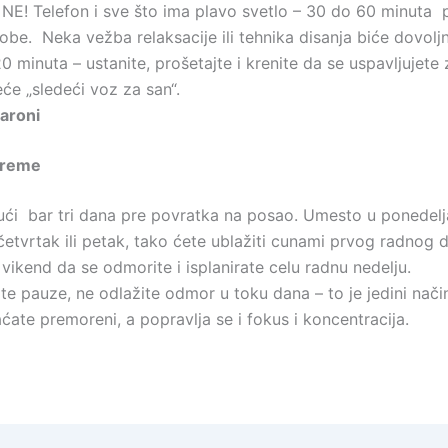
a NE! Telefon i sve što ima plavo svetlo – 30 do 60 minuta 
sobe. Neka vežba relaksacije ili tehnika disanja biće dovolj
0 minuta – ustanite, prošetajte i krenite da se uspavljujete 
će „sledeći voz za san“.
aroni
vreme
kući bar tri dana pre povratka na posao. Umesto u ponedelj
četvrtak ili petak, tako ćete ublažiti cunami prvog radnog d
vikend da se odmorite i isplanirate celu radnu nedelju.
te pauze, ne odlažite odmor u toku dana – to je jedini nači
ćate premoreni, a popravlja se i fokus i koncentracija.