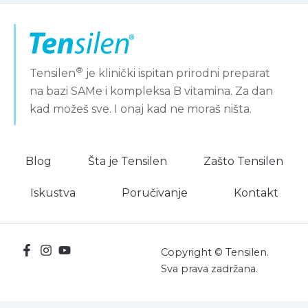
®
Tensilen
je klinički ispitan prirodni preparat
na bazi SAMe i kompleksa B vitamina. Za dan
kad možeš sve. I onaj kad ne moraš ništa.
Blog
Šta je Tensilen
Zašto Tensilen
Iskustva
Poručivanje
Kontakt
Copyright © Tensilen.
Sva prava zadržana.