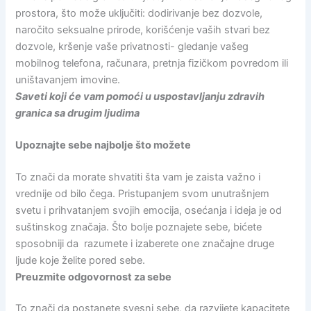
prostora, što može uključiti: dodirivanje bez dozvole,
naročito seksualne prirode, korišćenje vaših stvari bez
dozvole, kršenje vaše privatnosti- gledanje vašeg
mobilnog telefona, računara, pretnja fizičkom povredom ili
uništavanjem imovine.
Saveti koji će vam pomoći u uspostavljanju zdravih
granica sa drugim ljudima
Upoznajte sebe najbolje što možete
To znači da morate shvatiti šta vam je zaista važno i
vrednije od bilo čega. Pristupanjem svom unutrašnjem
svetu i prihvatanjem svojih emocija, osećanja i ideja je od
suštinskog značaja. Što bolje poznajete sebe, bićete
sposobniji da razumete i izaberete one značajne druge
ljude koje želite pored sebe.
Preuzmite odgovornost za sebe
To znači da postanete svesni sebe, da razvijete kapacitete