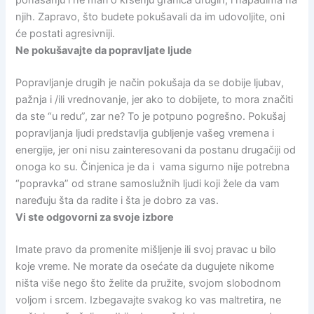
ponašanju i ne mari o kršenju granica drugih, i napadima na
njih. Zapravo, što budete pokušavali da im udovoljite, oni
će postati agresivniji.
Ne pokušavajte da popravljate ljude
Popravljanje drugih je način pokušaja da se dobije ljubav,
pažnja i /ili vrednovanje, jer ako to dobijete, to mora značiti
da ste “u redu”, zar ne? To je potpuno pogrešno. Pokušaj
popravljanja ljudi predstavlja gubljenje vašeg vremena i
energije, jer oni nisu zainteresovani da postanu drugačiji od
onoga ko su. Činjenica je da i vama sigurno nije potrebna
“popravka” od strane samoslužnih ljudi koji žele da vam
naređuju šta da radite i šta je dobro za vas.
Vi ste odgovorni za svoje izbore
Imate pravo da promenite mišljenje ili svoj pravac u bilo
koje vreme. Ne morate da osećate da dugujete nikome
ništa više nego što želite da pružite, svojom slobodnom
voljom i srcem. Izbegavajte svakog ko vas maltretira, ne