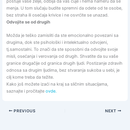
poštuje vaše želje, odbija da vas čuje i nema nameru da se
menja. U tom slučaju budite spremni da odete od te osobe,
bez straha ili osećaja krivice i ne osvrćite se unazad.
Odvojite se od drugih
Možda je teško zamisliti da ste emocionalno povezani sa
drugima, dok ste psihološki i intelektualno odvojeni,
tj.samostalni. To znači da ste sposobni da odvojite svoje
misli, osećanja i verovanja od drugih. Shvatite da su vaše
granice drugačije od granica drugih ljudi. Postizanje zdravih
odnosa sa drugim ljudima, bez stvaranja sukoba u sebi, je
cilj kome treba da težite.
Kako još možete izaći na kraj sa sličnim situacijama,
saznajte i pročitajte
ovde.
PREVIOUS
NEXT