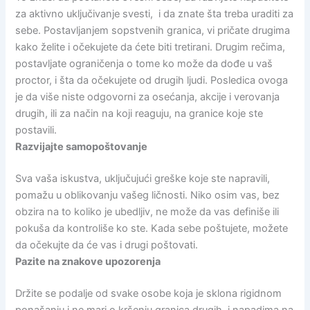
za aktivno uključivanje svesti, i da znate šta treba uraditi za
sebe. Postavljanjem sopstvenih granica, vi pričate drugima
kako želite i očekujete da ćete biti tretirani. Drugim rečima,
postavljate ograničenja o tome ko može da dođe u vaš
proctor, i šta da očekujete od drugih ljudi. Posledica ovoga
je da više niste odgovorni za osećanja, akcije i verovanja
drugih, ili za način na koji reaguju, na granice koje ste
postavili.
Razvijajte samopoštovanje
Sva vaša iskustva, uključujući greške koje ste napravili,
pomažu u oblikovanju vašeg ličnosti. Niko osim vas, bez
obzira na to koliko je ubedljiv, ne može da vas definiše ili
pokuša da kontroliše ko ste. Kada sebe poštujete, možete
da očekujte da će vas i drugi poštovati.
Pazite na znakove upozorenja
Držite se podalje od svake osobe koja je sklona rigidnom