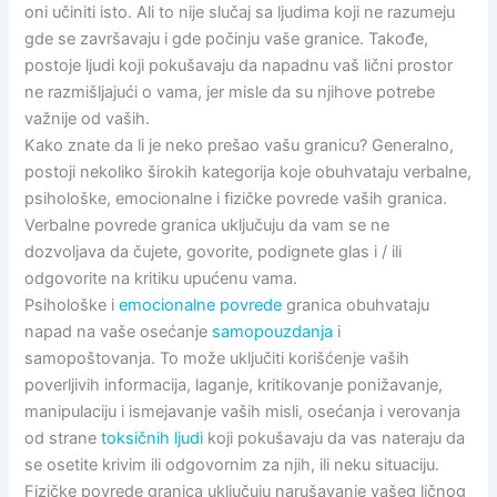
oni učiniti isto. Ali to nije slučaj sa ljudima koji ne razumeju
gde se završavaju i gde počinju vaše granice. Takođe,
postoje ljudi koji pokušavaju da napadnu vaš lični prostor
ne razmišljajući o vama, jer misle da su njihove potrebe
važnije od vaših.
Kako znate da li je neko prešao vašu granicu? Generalno,
postoji nekoliko širokih kategorija koje obuhvataju verbalne,
psihološke, emocionalne i fizičke povrede vaših granica.
Verbalne povrede granica uključuju da vam se ne
dozvoljava da čujete, govorite, podignete glas i / ili
odgovorite na kritiku upućenu vama.
Psihološke i
emocionalne povrede
granica obuhvataju
napad na vaše osećanje
samopouzdanja
i
samopoštovanja. To može uključiti korišćenje vaših
poverljivih informacija, laganje, kritikovanje ponižavanje,
manipulaciju i ismejavanje vaših misli, osećanja i verovanja
od strane
toksičnih ljudi
koji pokušavaju da vas nateraju da
se osetite krivim ili odgovornim za njih, ili neku situaciju.
Fizičke povrede granica uključuju narušavanje vašeg ličnog