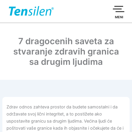
Пређи
на
садржај
MENI
7 dragocenih saveta za
stvaranje zdravih granica
sa drugim ljudima
Zdrav odnos zahteva prostor da budete samostalni i da
održavate svoj lični integritet, a to postižete ako
uspostavite granicu sa drugim ljudima. Većina ljudi će
poštovati vaše granice kada ih objasnite i očekujete da će i