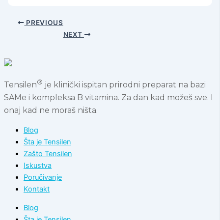
PREVIOUS
NEXT
®
Tensilen
je klinički ispitan prirodni preparat na bazi
SAMe i kompleksa B vitamina. Za dan kad možeš sve. I
onaj kad ne moraš ništa.
Blog
Šta je Tensilen
Zašto Tensilen
Iskustva
Poručivanje
Kontakt
Blog
Šta je Tensilen