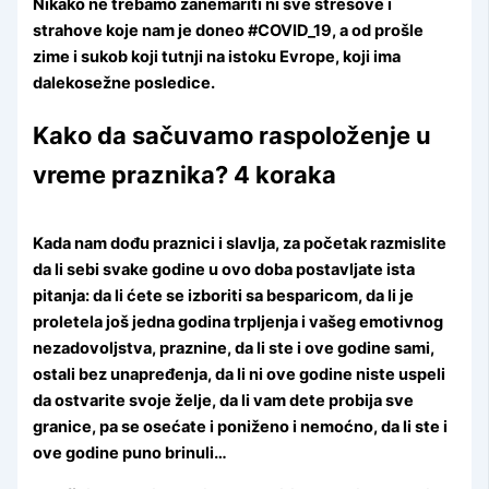
Nikako ne trebamo zanemariti ni sve stresove i
strahove koje nam je doneo #COVID_19, a od prošle
zime i sukob koji tutnji na istoku Evrope, koji ima
dalekosežne posledice.
Kako da sačuvamo raspoloženje u
vreme praznika? 4 koraka
Kada nam dođu praznici i slavlja, za početak razmislite
da li sebi svake godine u ovo doba postavljate ista
pitanja: da li ćete se izboriti sa besparicom, da li je
proletela još jedna godina trpljenja i vašeg emotivnog
nezadovoljstva, praznine, da li ste i ove godine sami,
ostali bez unapređenja, da li ni ove godine niste uspeli
da ostvarite svoje želje, da li vam dete probija sve
granice, pa se osećate i poniženo i nemoćno, da li ste i
ove godine puno brinuli…