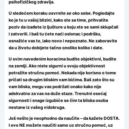
psihofizičkog zdravlja.
U sledećem koraku
osvrnite se
oko sebe. Pogledajte
ko je tu u vašoj blizini, kako ste sa time, prihvatite
poziv da izađete iz ljušture u koju ste se sami sklupčali
i zatvorili. I baš tu ćete naći oslonac i podršku,
osnažiće vas to, iako novo i nepoznato. Ne zaboravite
da u životu dobijete tačno onoliko koliko i date.
U svim navedenim koracima budite objektivni, budite
na zemlji. Ako niste sigurni u svoju objektivnost
potražite stručnu pomoć. Nekada nije korisno o tome
pričati sa drugim bliskim vam bićima. Baš zato što su
vam bliska, mogu vas podržati onako kako nije
adekvatno za vas na duže staze. Trenutni osećaj
sigurnosti i snage izgubiće se čim ta bliska osoba
nestane iz vašeg vidokruga.
Još nešto je neophodno da naučite – da kažete DOSTA.
I ovo NE možete naučiti samo uz stručnu pomoć, uz