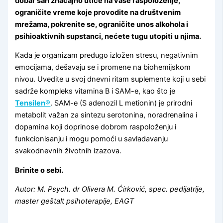
dobar san značajno utiče na vaše raspoloženje,
ograničite vreme koje provodite na društvenim
mrežama, pokrenite se, ograničite unos alkohola i
psihioaktivnih supstanci, nećete tugu utopiti u njima.
Kada je organizam predugo izložen stresu, negativnim
emocijama, dešavaju se i promene na biohemijskom
nivou. Uvedite u svoj dnevni ritam suplemente koji u sebi
sadrže kompleks vitamina B i SAM-e, kao što je
Tensilen®
. SAM-e (S adenozil L metionin) je prirodni
metabolit važan za sintezu serotonina, noradrenalina i
dopamina koji doprinose dobrom raspoloženju i
funkcionisanju i mogu pomoći u savladavanju
svakodnevnih životnih izazova.
Brinite o sebi.
Autor: M. Psych. dr Olivera M. Ćirković, spec. pedijatrije,
master geštalt psihoterapije, EAGT