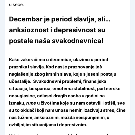
u sebe.
Decembar je period slavlja, ali…
anksioznost i depresivnost su
postale naša svakodnevnica!
Kako zakoračimo u decembar, ulazimo u period
praznika i slavlja. Kod nas je praznovanje još
naglašenije zbog krsnih slava, koje s jeseni postaju
učestalije. Svakodnevni problemi, finansijska
situacija, besparica, emotivna stabilnost, partnerske
nesuglasice, odlasci dragih osoba u godini na
izmaku,
rupe
u životima koje su nam ostavili i otišli, sve
su to okidači koji nam unose nemir, izazivaju stres, čine
nas tužnim, anksioznim, možda neispunjenim, u
ozbiljnijim situacijama i depresivnim.