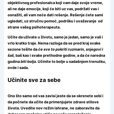
objektivnog profesionalca koji vam daje svoje vreme,
ali ne daje emocije, koji će biti uz vas, podržati vas i
osnažiti, ali vam neće dati rešenje. Rešenje ćete sami
ugledati, uz stručnu pomoć, podršku i uvažavanje od
strane vašeg psihoterapeuta.
Učite da uživate u životu, samo je jedan, samo je vaš i
vrlo kratko traje. Nema razloga da se pred kraj svake
sezone tešite da
će sve to pokriti ruzmarin, snjegovi i
šaš,
baš kao i svake prethodne godine, a da će naredna
godina
biti bolja
. Učinite to bolje u sadašnjem trenutku,
ovde i sada.
Učinite sve za sebe
Ono što samo od vas zavisi jeste da se okrenete sebi i
da počnete da učite da primenjujete zdrave stilove
života. Uvedite nov režim ishrane, ne zaboravite da