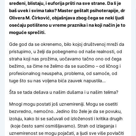
sređeni, blistaju, i euforija pršti na sve strane. Da li je
baš uvek i svima tako? Master geštalt psihoterapije, dr
Olivera M. Ćirković, objašnjava zbog čega se neki ljudi
osećaju potišteno u vreme praznika i na koji način je to
moguće sprečiti.
Gde god da se okrenemo, bilo kojoj društvenoj mreži da
pristupimo, u želji da pobegnemo od naše realnosti, od
straha koji nas prožima, uočavamo tačno ono od čega
bežimo, sa čime ne želimo da se suočimo – od ličnog i
profesionalnog neuspeha, problema, od samoće, od
tuge što su nas voljena bića zauvek napustila…
Šta se tada dešava u našim dušama i u našim telima?
Mnogi mogu postati još uznemireniji. Mogu se osetiti
bezvredno, nemoćno. Jedino što žele je da se povuku,
izoluju, kako bi se sačuvali od izloženosti i kritika drugih
(koje često sami osmišljavamo). Strah od izlaganja i
uznemirenost se mogu pojačati, a ljudi sve više povlačiti