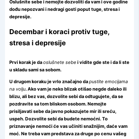
Oslušnite sebe i nemojte dozvoliti da vam i ove godine
dođu nepozvani i nedragi gosti poput tuge, stresa i
depresije.
Decembar i koraci protiv tuge,
stresa i depresije
Prvi korak je da
oslušnete sebe
i vidite gde ste i da li ste
u skladu sami sa sobom.
U drugom koraku je vrlo značajno da
pustite emocijama
na volju
. Ako vam je neko blizak otišao negde daleko ili
blizu, ali bez vas, dozvolite sebi da odtugujete, da se
pozdravite sa tom bliskom osobom. Nemojte
prisiljavati sebe da javno pokazujete mir ili sreću,
uspeh. Dozvolite sebi da budete nemoćni. To
priznavanje nemoći će vas učiniti snažnijim, daće vam
moć. Ne treba vam predstava za druge po cenu vašeg