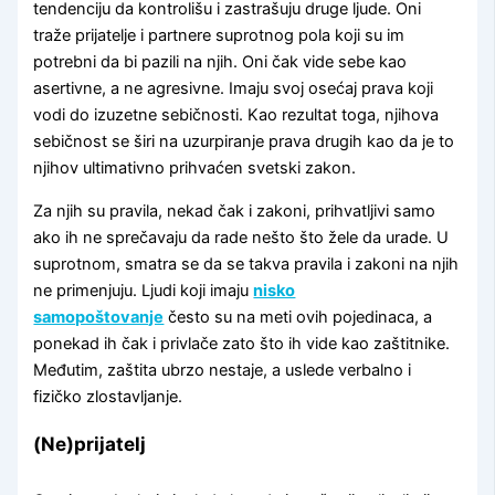
tendenciju da kontrolišu i zastrašuju druge ljude. Oni
traže prijatelje i partnere suprotnog pola koji su im
potrebni da bi pazili na njih. Oni čak vide sebe kao
asertivne, a ne agresivne. Imaju svoj osećaj prava koji
vodi do izuzetne sebičnosti. Kao rezultat toga, njihova
sebičnost se širi na uzurpiranje prava drugih kao da je to
njihov ultimativno prihvaćen svetski zakon.
Za njih su pravila, nekad čak i zakoni, prihvatljivi samo
ako ih ne sprečavaju da rade nešto što žele da urade. U
suprotnom, smatra se da se takva pravila i zakoni na njih
ne primenjuju. Ljudi koji imaju
nisko
samopoštovanje
često su na meti ovih pojedinaca, a
ponekad ih čak i privlače zato što ih vide kao zaštitnike.
Međutim, zaštita ubrzo nestaje, a uslede verbalno i
fizičko zlostavljanje.
(Ne)prijatelj