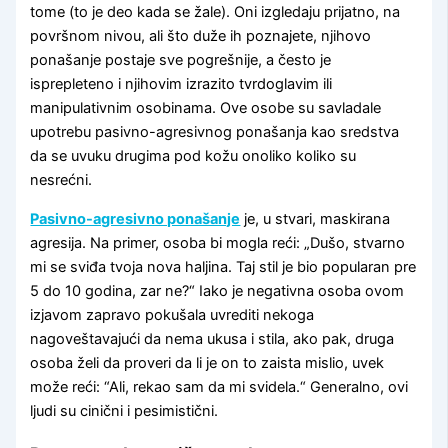
tome (to je deo kada se žale). Oni izgledaju prijatno, na
površnom nivou, ali što duže ih poznajete, njihovo
ponašanje postaje sve pogrešnije, a često je
isprepleteno i njihovim izrazito tvrdoglavim ili
manipulativnim osobinama. Ove osobe su savladale
upotrebu pasivno-agresivnog ponašanja kao sredstva
da se uvuku drugima pod kožu onoliko koliko su
nesrećni.
Pasivno-agresivno ponašanje
je, u stvari, maskirana
agresija. Na primer, osoba bi mogla reći: „Dušo, stvarno
mi se sviđa tvoja nova haljina. Taj stil je bio popularan pre
5 do 10 godina, zar ne?“ Iako je negativna osoba ovom
izjavom zapravo pokušala uvrediti nekoga
nagoveštavajući da nema ukusa i stila, ako pak, druga
osoba želi da proveri da li je on to zaista mislio, uvek
može reći: “Ali, rekao sam da mi svidela.“ Generalno, ovi
ljudi su cinični i pesimistični.