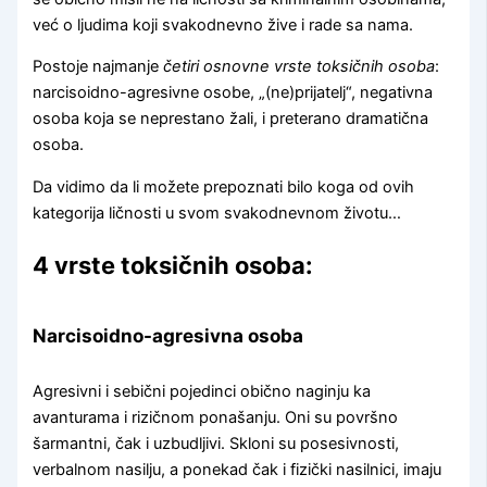
već o ljudima koji svakodnevno žive i rade sa nama.
Postoje najmanje
četiri osnovne vrste toksičnih osoba
:
narcisoidno-agresivne osobe, „(ne)prijatelj“, negativna
osoba koja se neprestano žali, i preterano dramatična
osoba.
Da vidimo da li možete prepoznati bilo koga od ovih
kategorija ličnosti u svom svakodnevnom životu…
4 vrste toksičnih osoba:
Narcisoidno-agresivna osoba
Agresivni i sebični pojedinci obično naginju ka
avanturama i rizičnom ponašanju. Oni su površno
šarmantni, čak i uzbudljivi. Skloni su posesivnosti,
verbalnom nasilju, a ponekad čak i fizički nasilnici, imaju