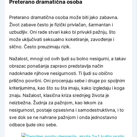
Preterano dramatična osoba
Preterano dramatična osoba može biti jako zabavna.
Život zabave često je fizički privlačan, šarmantan i
uzbudljiv. Oni rade stvari kako bi privukli pažnju, što
može uključivati seksualno koketiranje, zavođenje i
slično. Često preuzimaju rizik.
Nažalost, mnogi od ovih ljudi su bolno nesigurni, a takav
obrazac ponašanja zapravo predstavlja način
nadoknade njihove nesigurnosti. Ti ljudi su obično
prilično površni. Oni procenjuju sebe i druge po spoljnim
kriterijumima, kao što su šta imaju, kako izgledaju i koga
znaju. Nažalost, klasična kriza srednjeg života je
neizbežna. Žudnja za pažnjom, kao lekom za
nesigurnost, postaje opsesivna i samodestruktivna, i to
sve dok se ne nahrane pažnjom i onda jednostavno
odbace ljude oko sebe.