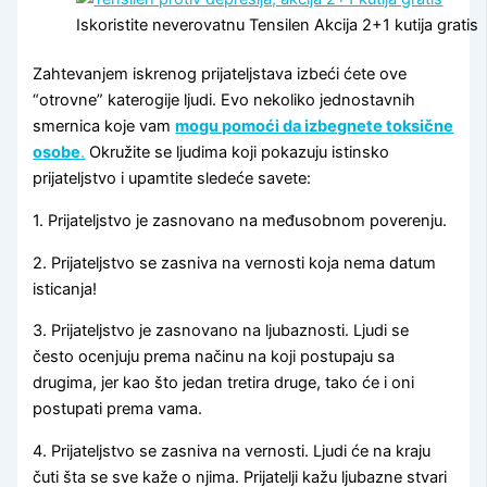
Iskoristite neverovatnu Tensilen Akcija 2+1 kutija gratis
Zahtevanjem iskrenog prijateljstava izbeći ćete ove
“otrovne” katerogije ljudi. Evo nekoliko jednostavnih
smernica koje vam
mogu pomoći da izbegnete toksične
osobe
.
Okružite se ljudima koji pokazuju istinsko
prijateljstvo i upamtite sledeće savete:
1. Prijateljstvo je zasnovano na međusobnom poverenju.
2. Prijateljstvo se zasniva na vernosti koja nema datum
isticanja!
3. Prijateljstvo je zasnovano na ljubaznosti. Ljudi se
često ocenjuju prema načinu na koji postupaju sa
drugima, jer kao što jedan tretira druge, tako će i oni
postupati prema vama.
4. Prijateljstvo se zasniva na vernosti. Ljudi će na kraju
čuti šta se sve kaže o njima. Prijatelji kažu ljubazne stvari