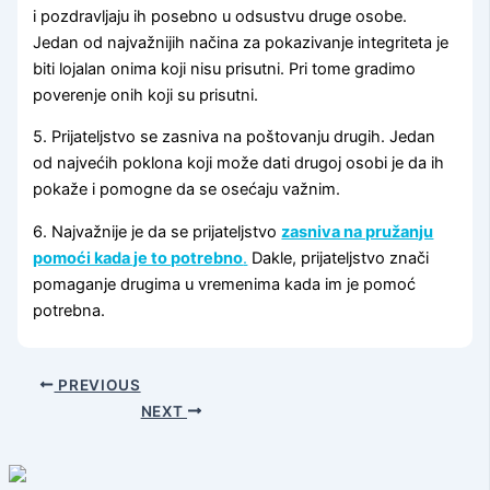
i pozdravljaju ih posebno u odsustvu druge osobe.
Jedan od najvažnijih načina za pokazivanje integriteta je
biti lojalan onima koji nisu prisutni. Pri tome gradimo
poverenje onih koji su prisutni.
5. Prijateljstvo se zasniva na poštovanju drugih. Jedan
od najvećih poklona koji može dati drugoj osobi je da ih
pokaže i pomogne da se osećaju važnim.
6. Najvažnije je da se prijateljstvo
zasniva na pružanju
pomoći kada je to potrebno
.
Dakle, prijateljstvo znači
pomaganje drugima u vremenima kada im je pomoć
potrebna.
PREVIOUS
NEXT