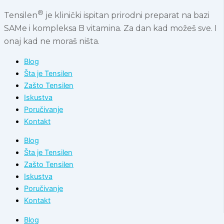
®
Tensilen
je klinički ispitan prirodni preparat na bazi
SAMe i kompleksa B vitamina. Za dan kad možeš sve. I
onaj kad ne moraš ništa.
Blog
Šta je Tensilen
Zašto Tensilen
Iskustva
Poručivanje
Kontakt
Blog
Šta je Tensilen
Zašto Tensilen
Iskustva
Poručivanje
Kontakt
Blog