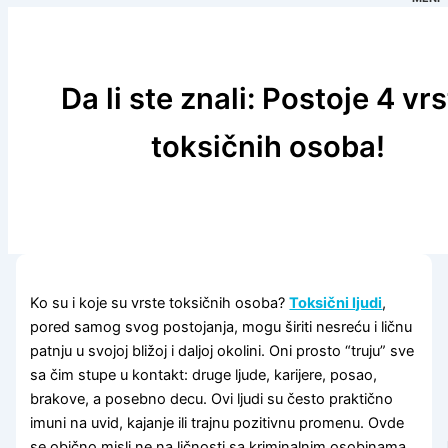
Da li ste znali: Postoje 4 vr
toksičnih osoba!
Ko su i koje su vrste toksičnih osoba?
Toksični ljudi
,
pored samog svog postojanja, mogu širiti nesreću i ličnu
patnju u svojoj bližoj i daljoj okolini. Oni prosto “truju” sve
sa čim stupe u kontakt: druge ljude, karijere, posao,
brakove, a posebno decu. Ovi ljudi su često praktično
imuni na uvid, kajanje ili trajnu pozitivnu promenu. Ovde
se obično misli ne na ličnosti sa kriminalnim osobinama,