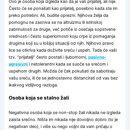
Ovo je osoba koja izgleda kao da je vaš prijatelj, ali nije.
Često će se ponašati kao prijatelj, posebno kada ste im
preko potrebni. Ali, budite oprezni. Njihova želja da
pomognu ne zasniva se na altruizmu ili istinskoj
zabrinutosti za druge, već potiče iz osećaja sopstvene
vrednosti i često superiornosti koju crpe iz pomaganja
drugima koji su u lošijoj situaciji od njih. Njihovo pravo
lice se otkriva kada doživite sreću i uspeh. Tada će vaši
tzv. “prijatelji” često postati i ljubomorni,
pasivno-
agresivni
i netolerantni kada se suoče sa srećom i
uspehom drugih. Možda će čak pokušati da sabotiraju
vašu sreću, ili će se jednostavno distancirati od vas bez
ikakvog vidljivog razloga.
Osoba koja se stalno žali
Negativna osoba koja se non-stop žali nikada ne izgleda
zaista srećno. Ništa im nikada nije dovoljno dobro (to je
negativan deo), i više su nego voljni da vam pričaju o