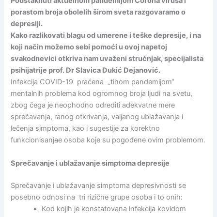
Podstaknuti aktuelnom pandemijom Corona virusa i
porastom broja obolelih širom sveta razgovaramo o
depresiji.
Kako razlikovati blagu od umerene i teške depresije, i na
koji način možemo sebi pomoći u ovoj napetoj
svakodnevici otkriva nam uvaženi stručnjak, specijalista
psihijatrije prof. Dr Slavica Đukić Dejanović.
Infekcija COVID-19 praćena „tihom pandemijom“
mentalnih problema kod ogromnog broja ljudi na svetu,
zbog čega je neophodno odrediti adekvatne mere
sprečavanja, ranog otkrivanja, valjanog ublažavanja i
lečenja simptoma, kao i sugestije za korektno
funkcionisanj
a
e osoba koje su pogođene ovim problemom.
Sprečavanje i ublažavanje simptoma depresije
Sprečavanje i ublažavanje simptoma depresivnosti se
posebno odnosi na tri rizične grupe osoba i to onih:
Kod kojih je konstatovana infekcija kovidom