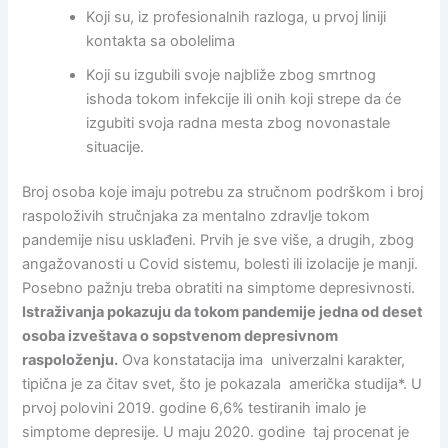
Koji su, iz profesionalnih razloga, u prvoj liniji
kontakta sa obolelima
Koji su izgubili svoje najbliže zbog smrtnog
ishoda tokom infekcije ili onih koji strepe da će
izgubiti svoja radna mesta zbog novonastale
situacije.
Broj osoba koje imaju potrebu za stručnom podrškom i broj
raspoloživih stručnjaka za mentalno zdravlje tokom
pandemije nisu usklađeni. Prvih je sve više, a drugih, zbog
angažovanosti u Covid sistemu, bolesti ili izolacije je manji.
Posebno pažnju treba obratiti na simptome depresivnosti.
Istraživanja pokazuju da tokom pandemije jedna od deset
osoba izveštava o sopstvenom depresivnom
raspoloženju.
Ova konstatacija ima univerzalni karakter,
tipična je za čitav svet, što je pokazala američka studija*. U
prvoj polovini 2019. godine 6,6% testiranih imalo je
simptome depresije. U maju 2020. godine taj procenat je