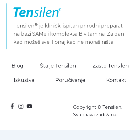
®
Tensilen
je klinički ispitan prirodni preparat
na bazi SAMe i kompleksa B vitamina. Za dan
kad možeš sve. I onaj kad ne moraš ništa.
Blog
Šta je Tensilen
Zašto Tensilen
Iskustva
Poručivanje
Kontakt
Copyright © Tensilen.
Sva prava zadržana.