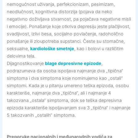
nemogućnost uživanja, perfekcionizam, pesimizam,
neodlučnost, kognitivna distorzija (pojava da neko
negativno doživljava stvarnost, pa pojačava negativne misli
i emocije). Ponašanje koje otkriva depresiju jeste plačljivost,
svadljivost, izlivi besa, socijalno povlačenje, radoholično
ponašanje ili zloupotreba supstanci. Česte su stomačne,
seksualne,
kardiološke smetnje
, kao i bolovi u različitim
delovima tela.
Dijagnostikovanje
blage depresivne epizode
,
podrazumeva da osoba ispoljava najmanje dva „tipična“
simptoma i dva simptoma koje nominujemo kao „ostali“
simptomi. Kada je u pitanju umereno teška epizoda, osobu
karakteriše, najmanje dva „tipična“, ali i najmanje 4
takozvana „ostala“ simptoma, dok se teška depresivna
epizoda karakteriše ispoljavanjem sva 3 „tipična“ i najmanje
5 takozvanih „ostalih“ simptoma.
Preporuke nacionalnih i međunarodnih vodiča za