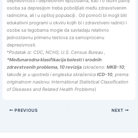
depresivnosti i depresivnim epizodama, kao i o težini patnji
osoba sa depresijom treba poboljšati među zdravstvenim
radnicima, ali i u opštoj populaciji . Od pomoći bi mogli biti
edukativni programi u okviru kojih bi i zdravstveni radnici i
osobe sa tegobama mogle da savladaju relativno
jednostavnu primenu testova za samoprocenu
depresivnosti.
*
Podatak iz: CDC, NCHS, U.S. Census Bureau ,
*Međunarodna klasifikacija bolesti i srodnih
zdravstvenih problema, 10 revizija
(skraćeno:
MKB-10
;
takođe je u upotrebi i engleska skraćenica
ICD-10
, prema
originalnom naslovu
:
International Statistical Classification
of Diseases and Related Health Problems
)
PREVIOUS
NEXT