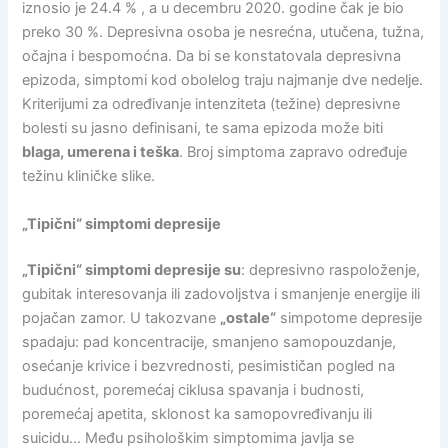
iznosio je 24.4 % , a u decembru 2020. godine čak je bio
preko 30 %. Depresivna osoba je nesrećna, utučena, tužna,
očajna i bespomoćna. Da bi se konstatovala depresivna
epizoda, simptomi kod obolelog traju najmanje dve nedelje.
Kriterijumi za određivanje intenziteta (težine) depresivne
bolesti su jasno definisani, te sama epizoda može biti
blaga, umerena i teška
. Broj simptoma zapravo određuje
težinu kliničke slike.
„Tipični“ simptomi depresije
„Tipični“ simptomi depresije su
: depresivno raspoloženje,
gubitak interesovanja ili zadovoljstva i smanjenje energije ili
pojačan zamor. U takozvane
„ostale“
simpotome depresije
spadaju: pad koncentracije, smanjeno samopouzdanje,
osećanje krivice i bezvrednosti, pesimističan pogled na
budućnost, poremećaj ciklusa spavanja i budnosti,
poremećaj apetita, sklonost ka samopovređivanju ili
suicidu… Među psihološkim simptomima javlja se