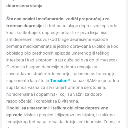
depresivna stanja
Šta nacionalni i međunarodni vodiči preporučuju za
tretman depresije:
U tretmanu blage depresivne epizode
kao i kratkotrajne, depresije odraslih – prva linija nisu
antidepresivni lekovi. (kod blage depresivne epizode
primena medikamenata je jedino opravdana ukoliko je kod
obolelog bilo prethodnih epizoda umerenog ili teškog
inteziteta i kad simptomi traju duže od dva do tri meseca).
Osobe sa blagom depresijom dobro reaguju na
savetodavne stručne intervencije, primenu psihoterapije i
suplementa kao što je
Tensilen®
na bazi SAM-e (prirodna
supstanca važna za stvaranje hormona serotonina,
noradrenalina i dopamina- koji su važni za dobro
raspoloženje) i kompleksa B vitamina.
Oboleli sa umerenim ili teškim oblicima depresivne
epizode
iziskuju pregled i dijagnozu psihijatra, i u sklopu
terapijskog tretmana treba da dobiju antidepresiv. Znanja o