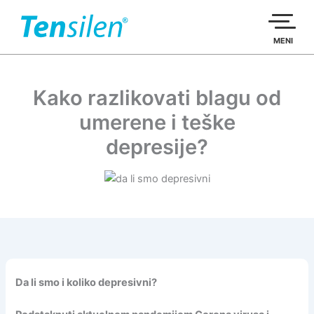
Пређи
на
садржај
MENI
Kako razlikovati blagu od
umerene i teške
depresije?
Da li smo i koliko depresivni?